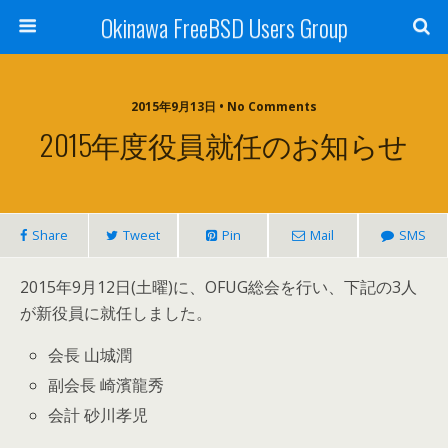
Okinawa FreeBSD Users Group
2015年9月13日 • No Comments
2015年度役員就任のお知らせ
Share
Tweet
Pin
Mail
SMS
2015年9月12日(土曜)に、OFUG総会を行い、下記の3人
が新役員に就任しました。
会長 山城潤
副会長 崎濱龍秀
会計 砂川孝児