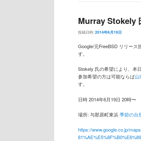
Murray Stok
投稿日時:
2014年6月19日
Google/元FreeBSD リリ
す。
Stokely 氏の希望により
参加希望の方は可能ならば
山
す。
日時 2014年6月19日 20時〜
場所: 与那原町東浜
季節の台
https://www.google.co.jp/maps
81%AE%E5%8F%B0%E6%8