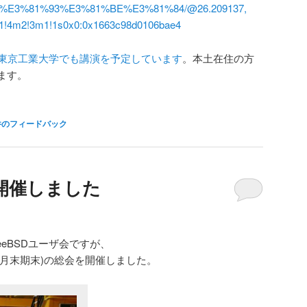
%E3%81%93%
E3%81%BE%E3%81%84/@26.209137,
1!
4m2!3m1!1s0x0:
0x1663c98d0106bae4
東京工業大学でも講演を予定しています
。本土在住の方
ます。
件のフィードバック
を開催しました
eeBSDユーザ会ですが、
年度(6月末期末)の総会を開催しました。