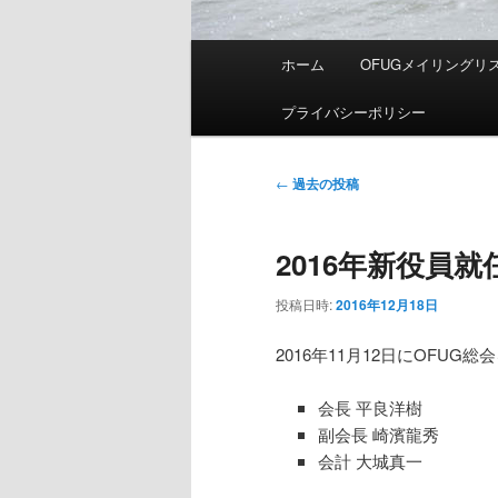
メ
ホーム
OFUGメイリングリ
イ
ン
プライバシーポリシー
メ
ニ
投
←
過去の投稿
ュ
稿
ー
ナ
2016年新役員
ビ
ゲ
投稿日時:
2016年12月18日
ー
シ
2016年11月12日にOFU
ョ
ン
会長 平良洋樹
副会長 崎濱龍秀
会計 大城真一