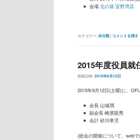
会場
北の葵 宜野湾店
カテゴリー:
未分類
|
コメントを残す
2015年度役員
投稿日時:
2015年9月13日
2015年9月12日(土曜)に
会長 山城潤
副会長 崎濱龍秀
会計 砂川孝児
(総会の開催について、web