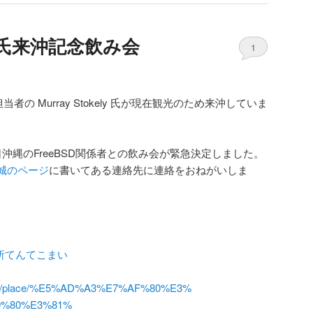
ely 氏来沖記念飲み会
1
ース担当者の Murray Stokely 氏が現在観光のため来沖していま
、本日沖縄のFreeBSD関係者との飲み会が緊急決定しました。
城のページ
に書いてある連絡先に連絡をおねがいしま
所てんてこまい
/
place/%E5%AD%A3%E7%AF%80%E3%
9%80%E3%81%