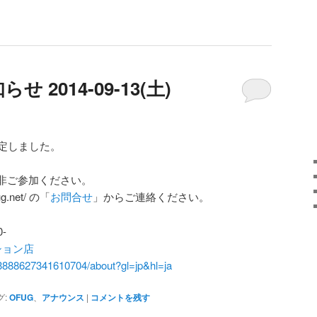
 2014-09-13(土)
決定しました。
是非ご参加ください。
g.net/ の「
お問合せ
」からご連絡ください。
0-
ション店
13888627341610704/about?gl=jp&hl=ja
グ:
OFUG
、
アナウンス
|
コメントを残す