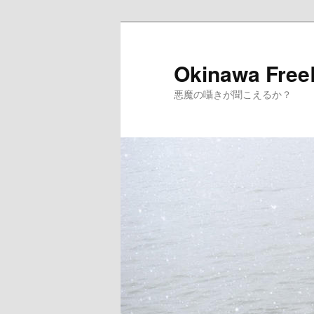
メ
サ
イ
ブ
ン
コ
Okinawa Free
コ
ン
悪魔の囁きが聞こえるか？
ン
テ
テ
ン
ン
ツ
ツ
へ
へ
移
移
動
動