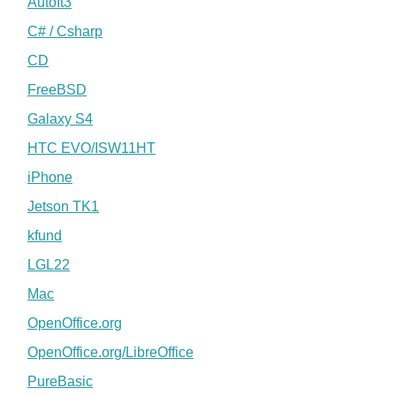
AutoIt3
C# / Csharp
CD
FreeBSD
Galaxy S4
HTC EVO/ISW11HT
iPhone
Jetson TK1
kfund
LGL22
Mac
OpenOffice.org
OpenOffice.org/LibreOffice
PureBasic