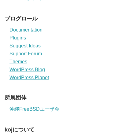
ブログロール
Documentation
Plugins
Suggest Ideas
Support Forum
Themes
WordPress Blog
WordPress Planet
所属団体
沖縄FreeBSDユーザ会
kojについて