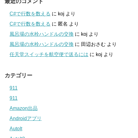
最近のコメント
C#で行数を数える
に
koj
より
C#で行数を数える
に
匿名
より
風呂場の水栓ハンドルの交換
に
koj
より
風呂場の水栓ハンドルの交換
に
田辺おさむ
より
任天堂スイッチを航空便で送るには
に
koj
より
カテゴリー
911
911
Amazon出品
Androidアプリ
AutoIt