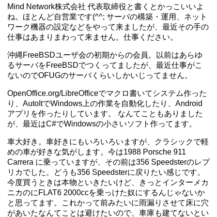
Mind Network株式会社 代表取締役と書くとかっこいいよ
ね。ほとんど自営業です(^^; サーバの構築・運用、ネット
ワーク機器の設定などをやって来ましたが、最近その手の
仕事はあまりまわって来ません。仕事ください。
沖縄FreeBSDユーザ会の初期からの会員。以前はあらゆ
るサーバをFreeBSDでつくってましたが、最近仕事がこ
ないのでOFUGのサーバくらいしかいじってません。
OpenOffice.org/LibreOfficeでマクロ書いてシステム作った
り、AutoItでWindows上の作業を自動化したり、Android
アプリを作ったりしています。 なんてこともありました
が、最近はC#でWindowsの小さいソフト作ってます。
車大好き。車好きにもいろいろいますが、クラシックで軽
めの車が好きな気がします。今は1988 Porsche 911
Carrera に乗っていますが、その前は356 Speedsterのレプ
リカでした。どうも356 Speedsterに戻りたい感じです。
今度買うときは本物といきたいけど、きっとインターメカ
ニカのにFLAT6 2000ccを乗っけた奴にするんじゃないか
と思ってます。これかって前みたいに雨漏りさせて床に穴
があいたなんてことは避けたいので、車庫も建てないとい