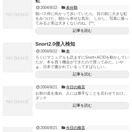
虹
2004/9/22
未分類
朝バス停に向かって歩いていたら、目の前に大きな虹
をみつけた。朝から幸せな気分。 しかし、写真に撮っ
てみると実は大きくないのね。(^^;
記事を読む
Snort2.0侵入検知
2004/9/22
本
ろくにマニュアルも読まずにSnort+ACIDを動かしてい
たが、本を買う機会ができたので買ってみた。いや
ぁ、日本で書かれているってすばらしい...
記事を読む
2004/9/21
今日の格言
お前の道を進め、人には勝手なことを言わせておけ。
ダンテ
記事を読む
2004/9/21
今日の格言