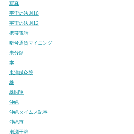
写真
宇宙の法則10
宇宙の法則12
携帯電話
暗号通貨マイニング
未分類
本
東洋鍼灸院
株
株関連
沖縄
沖縄タイムス記事
沖縄市
泡瀬干潟