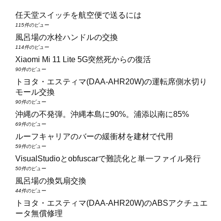
任天堂スイッチを航空便で送るには
115件のビュー
風呂場の水栓ハンドルの交換
114件のビュー
Xiaomi Mi 11 Lite 5G突然死からの復活
90件のビュー
トヨタ・エスティマ(DAA‑AHR20W)の運転席側水切り
モール交換
90件のビュー
沖縄の不発弾。沖縄本島に90%。浦添以南に85%
69件のビュー
ルーフキャリアのバーの緩衝材を建材で代用
59件のビュー
VisualStudioとobfuscarで難読化と単一ファイル発行
50件のビュー
風呂場の換気扇交換
44件のビュー
トヨタ・エスティマ(DAA‑AHR20W)のABSアクチュエ
ータ無償修理