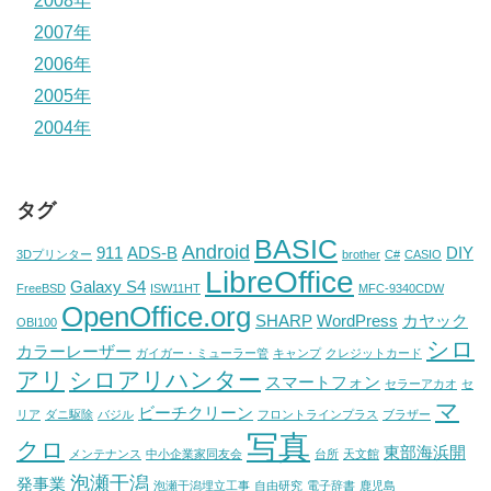
2008年
2007年
2006年
2005年
2004年
タグ
BASIC
Android
911
ADS-B
DIY
3Dプリンター
brother
C#
CASIO
LibreOffice
Galaxy S4
FreeBSD
ISW11HT
MFC-9340CDW
OpenOffice.org
SHARP
WordPress
カヤック
OBI100
シロ
カラーレーザー
ガイガー・ミューラー管
キャンプ
クレジットカード
アリ
シロアリハンター
スマートフォン
セラーアカオ
セ
マ
ビーチクリーン
リア
ダニ駆除
バジル
フロントラインプラス
ブラザー
写真
クロ
東部海浜開
メンテナンス
中小企業家同友会
台所
天文館
泡瀬干潟
発事業
泡瀬干潟埋立工事
自由研究
電子辞書
鹿児島