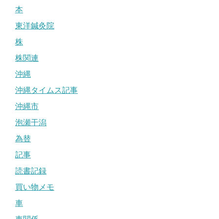
本
東洋鍼灸院
株
株関連
沖縄
沖縄タイムス記事
沖縄市
泡瀬干潟
為替
記事
読書記録
買い物メモ
車