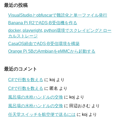
最近の投稿
VisualStudioとobfuscarで難読化と単一ファイル発行
Banana Pi R2でADS-B受信機を作る
docker, playwright, python環境でスクレイピングとロー
カルストレージ
CasaOS経由でADS-B受信環境を構築
Orange Pi 5BのArmbianをeMMCから起動する
最近のコメント
C#で行数を数える
に
koj
より
C#で行数を数える
に
匿名
より
風呂場の水栓ハンドルの交換
に
koj
より
風呂場の水栓ハンドルの交換
に
田辺おさむ
より
任天堂スイッチを航空便で送るには
に
koj
より