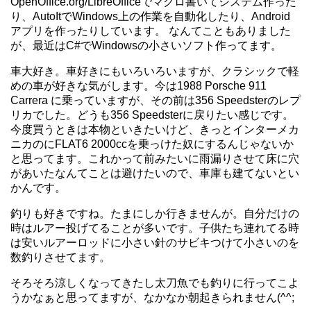
OpenOffice.org/LibreOfficeでマクロ書いてシステム作った
り、AutoItでWindows上の作業を自動化したり、Android
アプリを作ったりしています。 なんてこともありました
が、最近はC#でWindowsの小さいソフト作ってます。
車大好き。車好きにもいろいろいますが、クラシックで軽
めの車が好きな気がします。今は1988 Porsche 911
Carrera に乗っていますが、その前は356 Speedsterのレプ
リカでした。どうも356 Speedsterに戻りたい感じです。
今度買うときは本物といきたいけど、きっとインターメカ
ニカのにFLAT6 2000ccを乗っけた奴にするんじゃないか
と思ってます。これかって前みたいに雨漏りさせて床に穴
があいたなんてことは避けたいので、車庫も建てないとい
かんです。
釣りも好きですね。たまにしか行きませんが。自分だけの
時はルアー投げてることが多いです。子供たち連れてる時
は安いルアーロッドに小さい針のサビキつけて小さいのを
数釣りさせてます。
そろそろ涼しくなってきたし太刀魚でも釣りに行ってこよ
うかなぁと思ってますが、なかなか朝起きられません(^^;