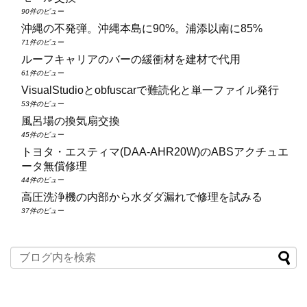
90件のビュー
沖縄の不発弾。沖縄本島に90%。浦添以南に85%
71件のビュー
ルーフキャリアのバーの緩衝材を建材で代用
61件のビュー
VisualStudioとobfuscarで難読化と単一ファイル発行
53件のビュー
風呂場の換気扇交換
45件のビュー
トヨタ・エスティマ(DAA‑AHR20W)のABSアクチュエ
ータ無償修理
44件のビュー
高圧洗浄機の内部から水ダダ漏れで修理を試みる
37件のビュー