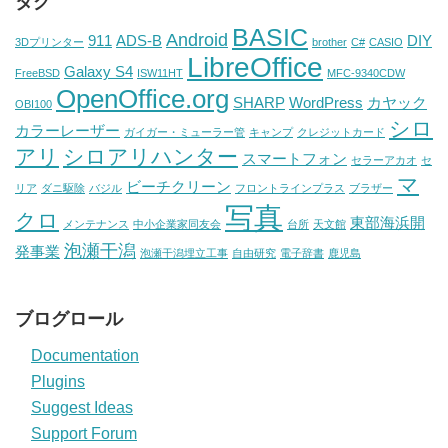
タグ
BASIC
Android
911
ADS-B
DIY
3Dプリンター
brother
C#
CASIO
LibreOffice
Galaxy S4
FreeBSD
ISW11HT
MFC-9340CDW
OpenOffice.org
SHARP
WordPress
カヤック
OBI100
シロ
カラーレーザー
ガイガー・ミューラー管
キャンプ
クレジットカード
アリ
シロアリハンター
スマートフォン
セラーアカオ
セ
マ
ビーチクリーン
リア
ダニ駆除
バジル
フロントラインプラス
ブラザー
写真
クロ
東部海浜開
メンテナンス
中小企業家同友会
台所
天文館
泡瀬干潟
発事業
泡瀬干潟埋立工事
自由研究
電子辞書
鹿児島
ブログロール
Documentation
Plugins
Suggest Ideas
Support Forum