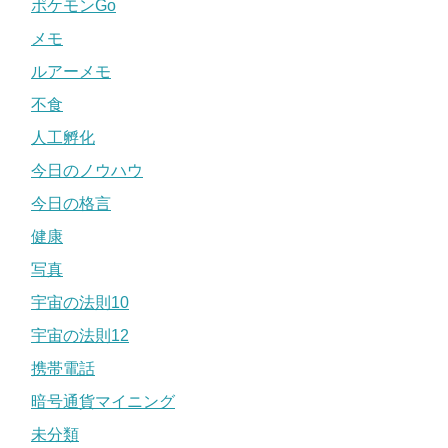
ポケモンGo
メモ
ルアーメモ
不食
人工孵化
今日のノウハウ
今日の格言
健康
写真
宇宙の法則10
宇宙の法則12
携帯電話
暗号通貨マイニング
未分類