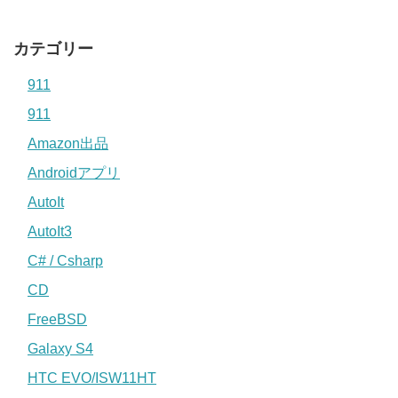
カテゴリー
911
911
Amazon出品
Androidアプリ
AutoIt
AutoIt3
C# / Csharp
CD
FreeBSD
Galaxy S4
HTC EVO/ISW11HT