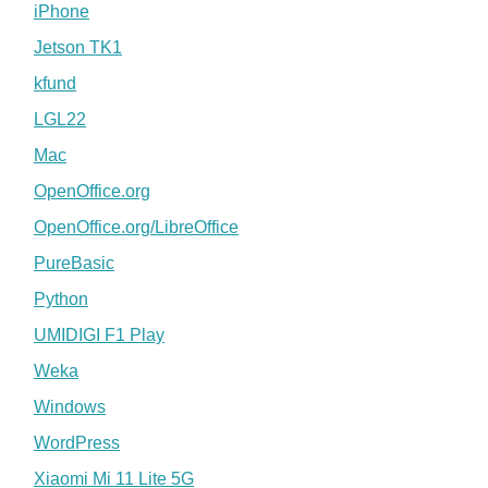
iPhone
Jetson TK1
kfund
LGL22
Mac
OpenOffice.org
OpenOffice.org/LibreOffice
PureBasic
Python
UMIDIGI F1 Play
Weka
Windows
WordPress
Xiaomi Mi 11 Lite 5G