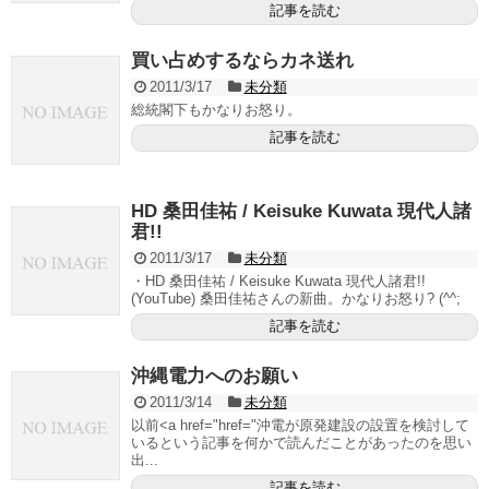
記事を読む
買い占めするならカネ送れ
2011/3/17
未分類
総統閣下もかなりお怒り。
記事を読む
HD 桑田佳祐 / Keisuke Kuwata 現代人諸
君!!
2011/3/17
未分類
・HD 桑田佳祐 / Keisuke Kuwata 現代人諸君!!
(YouTube) 桑田佳祐さんの新曲。かなりお怒り? (^^;
記事を読む
沖縄電力へのお願い
2011/3/14
未分類
以前<a href="href="沖電が原発建設の設置を検討して
いるという記事を何かで読んだことがあったのを思い
出...
記事を読む