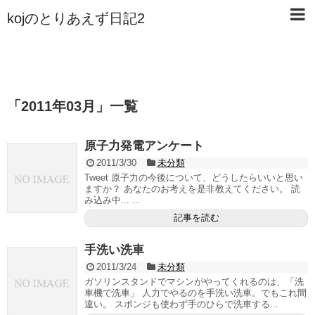
kojのとりあえず日記2
「
2011年03月
」
一覧
原子力発電アンケート
2011/3/30
未分類
Tweet 原子力の今後について、どうしたらいいと思い
ますか？ あなたのお考えを是非教えてください。 読
み込み中... ...
記事を読む
手洗い洗車
2011/3/24
未分類
ガソリンスタンドでマシンがやってくれるのは、「洗
車機で洗車」 人力でやるのを手洗い洗車。でもこれ間
違い。 スポンジも使わず手のひらで洗車する...