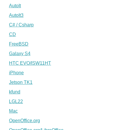
AutoIt
AutoIt3
C# / Csharp
CD
FreeBSD
Galaxy S4
HTC EVO/ISW11HT
iPhone
Jetson TK1
kfund
LGL22
Mac
OpenOffice.org