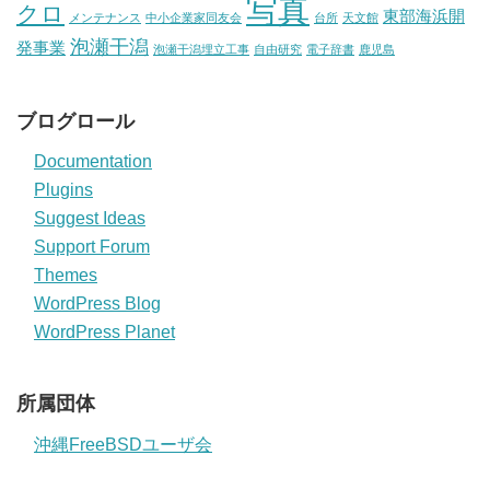
写真
クロ
東部海浜開
メンテナンス
中小企業家同友会
台所
天文館
泡瀬干潟
発事業
泡瀬干潟埋立工事
自由研究
電子辞書
鹿児島
ブログロール
Documentation
Plugins
Suggest Ideas
Support Forum
Themes
WordPress Blog
WordPress Planet
所属団体
沖縄FreeBSDユーザ会