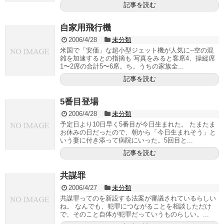
記事を読む
自家用飛行機
2006/4/28
未分類
米国で「安価」な超小型ジェット機が人気に--空の混
雑を加速するとの指摘も 写真をみると客席4、操縦席
1〜2席の合計5〜6席。ち。うちの家族全...
記事を読む
5番目登場
2006/4/28
未分類
予定日より10日早く5番目が今日生まれた。 たまたま
お休みの日だったので、朝から「今日生まれそう」と
いう妻に付き添って病院にいった。5回目と...
記事を読む
共謀罪
2006/4/27
未分類
共謀罪ってのを新設する法案が審議されているらしい
ね。 なんでも、犯罪につながることを相談しただけ
で、そのこと自体が犯罪だっていうものらしい。...