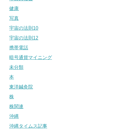
健康
写真
宇宙の法則10
宇宙の法則12
携帯電話
暗号通貨マイニング
未分類
本
東洋鍼灸院
株
株関連
沖縄
沖縄タイムス記事