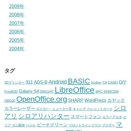
2009年
2008年
2007年
2006年
2005年
2004年
タグ
BASIC
Android
911
ADS-B
DIY
3Dプリンター
brother
C#
CASIO
LibreOffice
Galaxy S4
FreeBSD
ISW11HT
MFC-9340CDW
OpenOffice.org
SHARP
WordPress
カヤック
OBI100
シロ
カラーレーザー
ガイガー・ミューラー管
キャンプ
クレジットカード
アリ
シロアリハンター
スマートフォン
セラーアカオ
セ
マ
ビーチクリーン
リア
ダニ駆除
バジル
フロントラインプラス
ブラザー