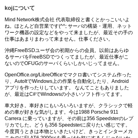
kojについて
Mind Network株式会社 代表取締役と書くとかっこいいよ
ね。ほとんど自営業です(^^; サーバの構築・運用、ネット
ワーク機器の設定などをやって来ましたが、最近その手の
仕事はあまりまわって来ません。仕事ください。
沖縄FreeBSDユーザ会の初期からの会員。以前はあらゆ
るサーバをFreeBSDでつくってましたが、最近仕事がこ
ないのでOFUGのサーバくらいしかいじってません。
OpenOffice.org/LibreOfficeでマクロ書いてシステム作った
り、AutoItでWindows上の作業を自動化したり、Android
アプリを作ったりしています。 なんてこともありました
が、最近はC#でWindowsの小さいソフト作ってます。
車大好き。車好きにもいろいろいますが、クラシックで軽
めの車が好きな気がします。今は1988 Porsche 911
Carrera に乗っていますが、その前は356 Speedsterのレプ
リカでした。どうも356 Speedsterに戻りたい感じです。
今度買うときは本物といきたいけど、きっとインターメカ
ニカのにFLAT6 2000ccを乗っけた奴にするんじゃないか