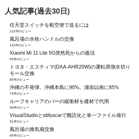
人気記事(過去30日)
任天堂スイッチを航空便で送るには
112件のビュー
風呂場の水栓ハンドルの交換
110件のビュー
Xiaomi Mi 11 Lite 5G突然死からの復活
93件のビュー
トヨタ・エスティマ(DAA‑AHR20W)の運転席側水切り
モール交換
85件のビュー
沖縄の不発弾。沖縄本島に90%。浦添以南に85%
73件のビュー
ルーフキャリアのバーの緩衝材を建材で代用
58件のビュー
VisualStudioとobfuscarで難読化と単一ファイル発行
51件のビュー
風呂場の換気扇交換
45件のビュー