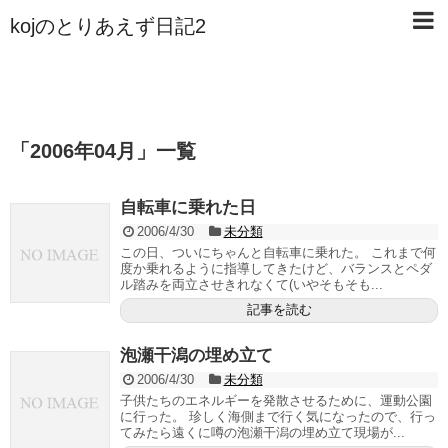
kojのとりあえず日記2
「
2006年04月
」
一覧
自転車に乗れた日
2006/4/30
未分類
この日、ついにちゃんと自転車に乗れた。 これまで何
度か乗れるように指導してきたけど、バランスとペダ
ル踏みを両立させきれなくて(いやそもそも...
記事を読む
泡瀬干潟の埋め立て
2006/4/30
未分類
子供たちのエネルギーを発散させるために、運動公園
に行った。 珍しく海側まで行く気になったので、行っ
てみたら遠くに噂の泡瀬干潟の埋め立て現場が...