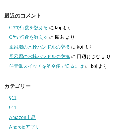
最近のコメント
C#で行数を数える
に
koj
より
C#で行数を数える
に
匿名
より
風呂場の水栓ハンドルの交換
に
koj
より
風呂場の水栓ハンドルの交換
に
田辺おさむ
より
任天堂スイッチを航空便で送るには
に
koj
より
カテゴリー
911
911
Amazon出品
Androidアプリ