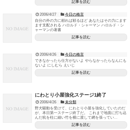
記事を読む
2006/4/27
今日の格言
自分の外の力に頼れば頼るほど あなたはその力にます
ます支配される ハロルド・シャーマン ハロルド・シ
ャーマンの著書
記事を読む
2006/4/26
今日の格言
できなかったら仕方がないよ やらなかったらなんにも
ないよ にしむら えいじ
記事を読む
にわとり小屋強化ステージ1終了
2006/4/26
未分類
野犬騒動を受けて、にわとり小屋を強化していたのだ
が、本日第一ステージ終了だ。 これまで地面に打ち込
んだ杭を柱に細い竹を横に渡して網を張ってい...
記事を読む