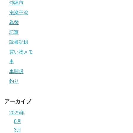
沖縄市
泡瀬干潟
為替
記事
読書記録
買い物メモ
車
車関係
釣り
アーカイブ
2025年
8月
3月