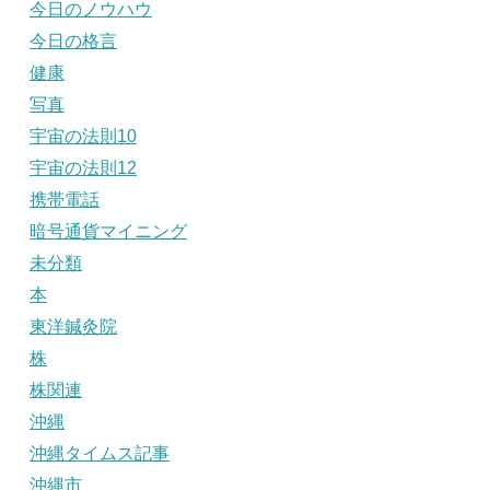
今日のノウハウ
今日の格言
健康
写真
宇宙の法則10
宇宙の法則12
携帯電話
暗号通貨マイニング
未分類
本
東洋鍼灸院
株
株関連
沖縄
沖縄タイムス記事
沖縄市