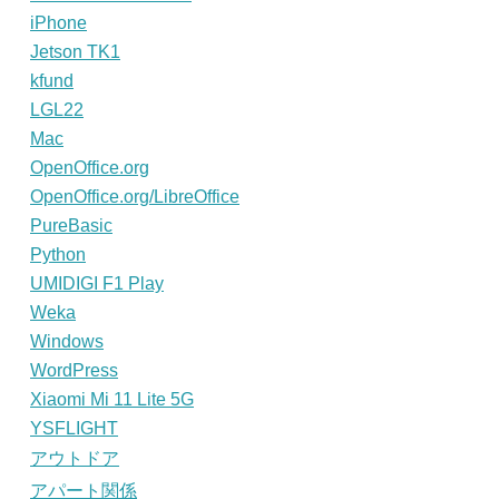
iPhone
Jetson TK1
kfund
LGL22
Mac
OpenOffice.org
OpenOffice.org/LibreOffice
PureBasic
Python
UMIDIGI F1 Play
Weka
Windows
WordPress
Xiaomi Mi 11 Lite 5G
YSFLIGHT
アウトドア
アパート関係