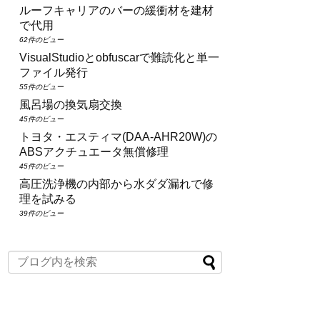
ルーフキャリアのバーの緩衝材を建材
で代用
62件のビュー
VisualStudioとobfuscarで難読化と単一
ファイル発行
55件のビュー
風呂場の換気扇交換
45件のビュー
トヨタ・エスティマ(DAA‑AHR20W)の
ABSアクチュエータ無償修理
45件のビュー
高圧洗浄機の内部から水ダダ漏れで修
理を試みる
39件のビュー