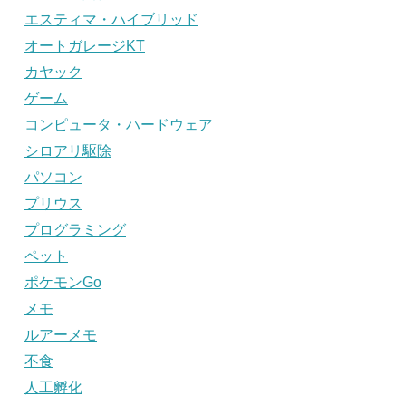
エスティマ・ハイブリッド
オートガレージKT
カヤック
ゲーム
コンピュータ・ハードウェア
シロアリ駆除
パソコン
プリウス
プログラミング
ペット
ポケモンGo
メモ
ルアーメモ
不食
人工孵化