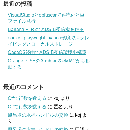
最近の投稿
VisualStudioとobfuscarで難読化と単一
ファイル発行
Banana Pi R2でADS-B受信機を作る
docker, playwright, python環境でスクレ
イピングとローカルストレージ
CasaOS経由でADS-B受信環境を構築
Orange Pi 5BのArmbianをeMMCから起
動する
最近のコメント
C#で行数を数える
に
koj
より
C#で行数を数える
に
匿名
より
風呂場の水栓ハンドルの交換
に
koj
よ
り
風呂場の水栓ハンドルの交換
に
田辺お