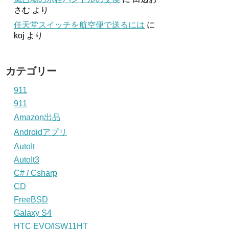
さむ
より
任天堂スイッチを航空便で送るには
に
koj
より
カテゴリー
911
911
Amazon出品
Androidアプリ
AutoIt
AutoIt3
C# / Csharp
CD
FreeBSD
Galaxy S4
HTC EVO/ISW11HT