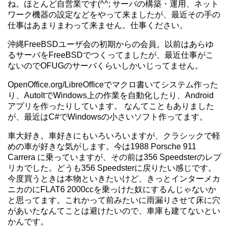
ね。ほとんど自営業です(^^; サーバの構築・運用、ネット
ワーク機器の設定などをやって来ましたが、最近その手の
仕事はあまりまわって来ません。仕事ください。
沖縄FreeBSDユーザ会の初期からの会員。以前はあらゆ
るサーバをFreeBSDでつくってましたが、最近仕事がこ
ないのでOFUGのサーバくらいしかいじってません。
OpenOffice.org/LibreOfficeでマクロ書いてシステム作った
り、AutoItでWindows上の作業を自動化したり、Android
アプリを作ったりしています。 なんてこともありました
が、最近はC#でWindowsの小さいソフト作ってます。
車大好き。車好きにもいろいろいますが、クラシックで軽
めの車が好きな気がします。今は1988 Porsche 911
Carrera に乗っていますが、その前は356 Speedsterのレプ
リカでした。どうも356 Speedsterに戻りたい感じです。
今度買うときは本物といきたいけど、きっとインターメカ
ニカのにFLAT6 2000ccを乗っけた奴にするんじゃないか
と思ってます。これかって前みたいに雨漏りさせて床に穴
があいたなんてことは避けたいので、車庫も建てないとい
かんです。