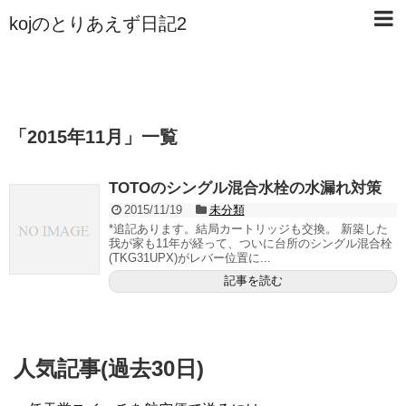
kojのとりあえず日記2
「
2015年11月
」
一覧
TOTOのシングル混合水栓の水漏れ対策
2015/11/19
未分類
*追記あります。結局カートリッジも交換。 新築した
我が家も11年が経って、ついに台所のシングル混合栓
(TKG31UPX)がレバー位置に...
記事を読む
人気記事(過去30日)