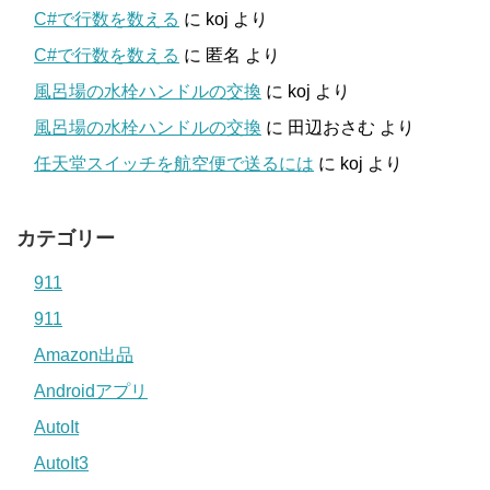
C#で行数を数える
に
koj
より
C#で行数を数える
に
匿名
より
風呂場の水栓ハンドルの交換
に
koj
より
風呂場の水栓ハンドルの交換
に
田辺おさむ
より
任天堂スイッチを航空便で送るには
に
koj
より
カテゴリー
911
911
Amazon出品
Androidアプリ
AutoIt
AutoIt3