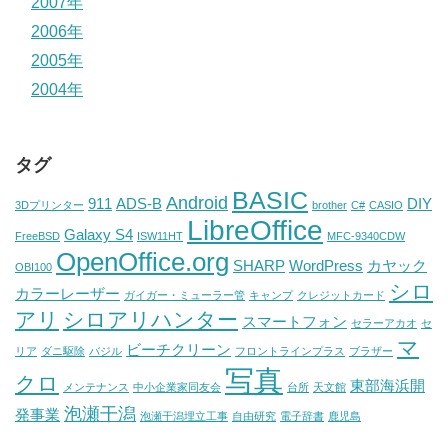
2007年
2006年
2005年
2004年
タグ
BASIC
Android
911
ADS-B
DIY
3Dプリンター
brother
C#
CASIO
LibreOffice
Galaxy S4
FreeBSD
ISW11HT
MFC-9340CDW
OpenOffice.org
SHARP
WordPress
カヤック
OBI100
シロ
カラーレーザー
ガイガー・ミューラー管
キャンプ
クレジットカード
アリ
シロアリハンター
スマートフォン
セラーアカオ
セ
マ
ビーチクリーン
リア
ダニ駆除
バジル
フロントラインプラス
ブラザー
写真
クロ
東部海浜開
メンテナンス
中小企業家同友会
台所
天文館
泡瀬干潟
発事業
泡瀬干潟埋立工事
自由研究
電子辞書
鹿児島