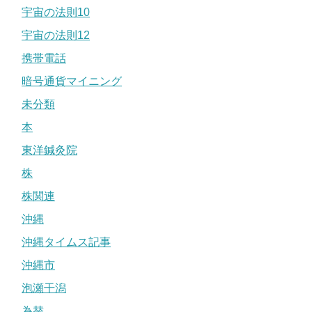
宇宙の法則10
宇宙の法則12
携帯電話
暗号通貨マイニング
未分類
本
東洋鍼灸院
株
株関連
沖縄
沖縄タイムス記事
沖縄市
泡瀬干潟
為替