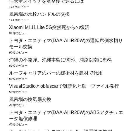
任天堂スイッチを航空便で送るには
115件のビュー
風呂場の水栓ハンドルの交換
114件のビュー
Xiaomi Mi 11 Lite 5G突然死からの復活
91件のビュー
トヨタ・エスティマ(DAA‑AHR20W)の運転席側水切り
モール交換
90件のビュー
沖縄の不発弾。沖縄本島に90%。浦添以南に85%
69件のビュー
ルーフキャリアのバーの緩衝材を建材で代用
59件のビュー
VisualStudioとobfuscarで難読化と単一ファイル発行
50件のビュー
風呂場の換気扇交換
44件のビュー
トヨタ・エスティマ(DAA‑AHR20W)のABSアクチュエ
ータ無償修理
40件のビュー