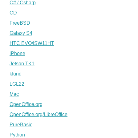
C# / Csharp
CD
FreeBSD
Galaxy S4
HTC EVO/ISW11HT
iPhone
Jetson TK1
kfund
LGL22
Mac
OpenOffice.org
OpenOffice.org/LibreOffice
PureBasic
Python