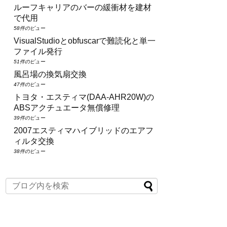
ルーフキャリアのバーの緩衝材を建材
で代用
58件のビュー
VisualStudioとobfuscarで難読化と単一
ファイル発行
51件のビュー
風呂場の換気扇交換
47件のビュー
トヨタ・エスティマ(DAA‑AHR20W)の
ABSアクチュエータ無償修理
39件のビュー
2007エスティマハイブリッドのエアフ
ィルタ交換
38件のビュー