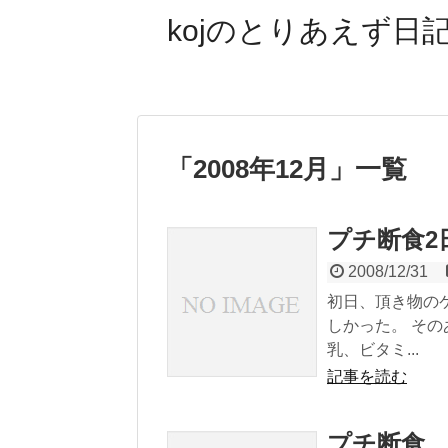
kojのとりあえず日記
「
2008年12月
」
一覧
プチ断食2
2008/12/31
初日、頂き物の
しかった。 そ
乳、ビタミ...
記事を読む
プチ断食