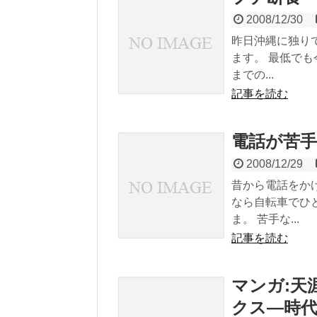
2008/12/30
昨日沖縄に独り
ます。 最低でも
までの...
記事を読む
電話が苦手
2008/12/29
昔から電話をか
なら自転車でひ
ま。 苦手な...
記事を読む
マンガ:天
クス—時代劇