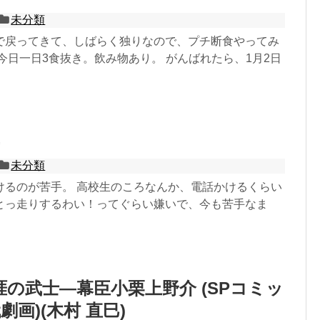
未分類
で戻ってきて、しばらく独りなので、プチ断食やってみ
今日一日3食抜き。飲み物あり。 がんばれたら、1月2日
未分類
けるのが苦手。 高校生のころなんか、電話かけるくらい
とっ走りするわい！ってぐらい嫌いで、今も苦手なま
涯の武士—幕臣小栗上野介 (SPコミッ
画)(木村 直巳)