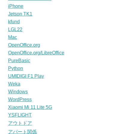
iPhone
Jetson TK1
kfund
LGL22
Mac
OpenOffice.org
OpenOffice.org/LibreOffice
PureBasic
Python
UMIDIGI F1 Play
Weka
Windows
WordPress
Xiaomi Mi 11 Lite 5G
YSFLIGHT
アウトドア
アパート関係