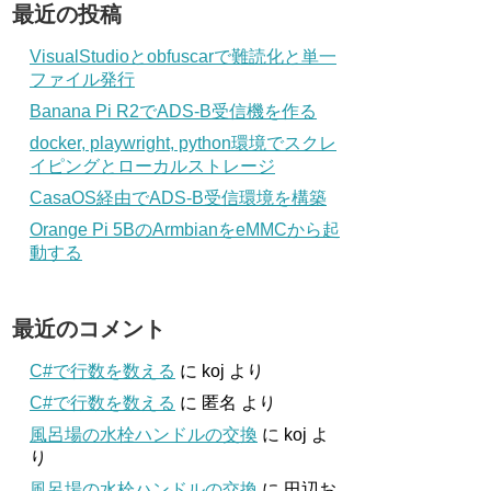
最近の投稿
VisualStudioとobfuscarで難読化と単一
ファイル発行
Banana Pi R2でADS-B受信機を作る
docker, playwright, python環境でスクレ
イピングとローカルストレージ
CasaOS経由でADS-B受信環境を構築
Orange Pi 5BのArmbianをeMMCから起
動する
最近のコメント
C#で行数を数える
に
koj
より
C#で行数を数える
に
匿名
より
風呂場の水栓ハンドルの交換
に
koj
よ
り
風呂場の水栓ハンドルの交換
に
田辺お