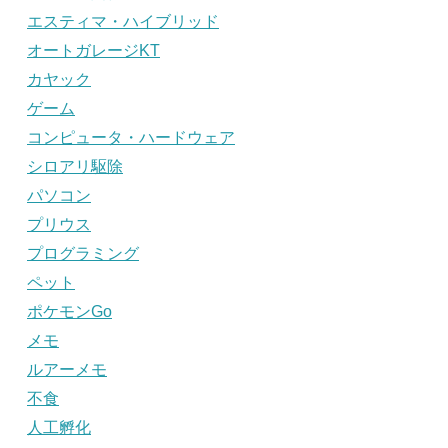
エスティマ・ハイブリッド
オートガレージKT
カヤック
ゲーム
コンピュータ・ハードウェア
シロアリ駆除
パソコン
プリウス
プログラミング
ペット
ポケモンGo
メモ
ルアーメモ
不食
人工孵化