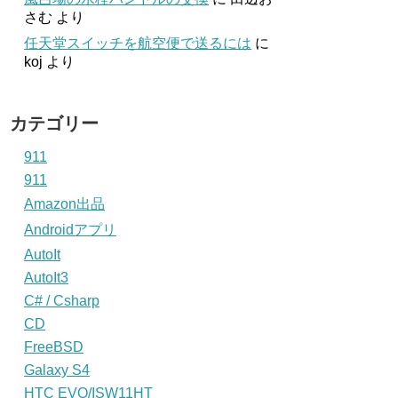
さむ
より
任天堂スイッチを航空便で送るには
に
koj
より
カテゴリー
911
911
Amazon出品
Androidアプリ
AutoIt
AutoIt3
C# / Csharp
CD
FreeBSD
Galaxy S4
HTC EVO/ISW11HT