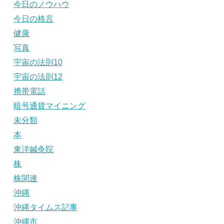
今日のノウハウ
今日の格言
健康
写真
宇宙の法則10
宇宙の法則12
携帯電話
暗号通貨マイニング
未分類
本
東洋鍼灸院
株
株関連
沖縄
沖縄タイムス記事
沖縄市