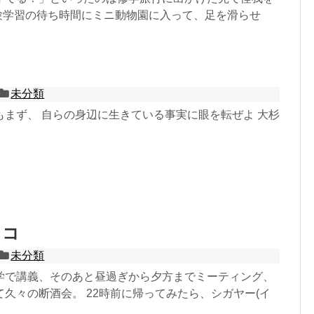
体験学習の待ち時間にミニ動物園に入って、足を滑らせ
未分類
もまず、 自らの身辺に生きている事実に眼を転ぜよ 大杉
タコ
未分類
学で講義、そのあと昼過ぎから夕方までミーティング、
久々の断酒会。 22時前に帰ってみたら、シガヤー(イ