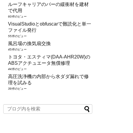
ルーフキャリアのバーの緩衝材を建材
で代用
60件のビュー
VisualStudioとobfuscarで難読化と単一
ファイル発行
55件のビュー
風呂場の換気扇交換
45件のビュー
トヨタ・エスティマ(DAA‑AHR20W)の
ABSアクチュエータ無償修理
44件のビュー
高圧洗浄機の内部から水ダダ漏れで修
理を試みる
39件のビュー