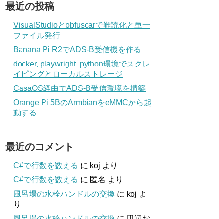
最近の投稿
VisualStudioとobfuscarで難読化と単一
ファイル発行
Banana Pi R2でADS-B受信機を作る
docker, playwright, python環境でスクレ
イピングとローカルストレージ
CasaOS経由でADS-B受信環境を構築
Orange Pi 5BのArmbianをeMMCから起
動する
最近のコメント
C#で行数を数える
に
koj
より
C#で行数を数える
に
匿名
より
風呂場の水栓ハンドルの交換
に
koj
よ
り
風呂場の水栓ハンドルの交換
に
田辺お