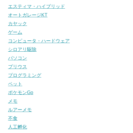
エスティマ・ハイブリッド
オートガレージKT
カヤック
ゲーム
コンピュータ・ハードウェア
シロアリ駆除
パソコン
プリウス
プログラミング
ペット
ポケモンGo
メモ
ルアーメモ
不食
人工孵化