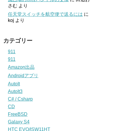
さむ
より
任天堂スイッチを航空便で送るには
に
koj
より
カテゴリー
911
911
Amazon出品
Androidアプリ
AutoIt
AutoIt3
C# / Csharp
CD
FreeBSD
Galaxy S4
HTC EVO/ISW11HT