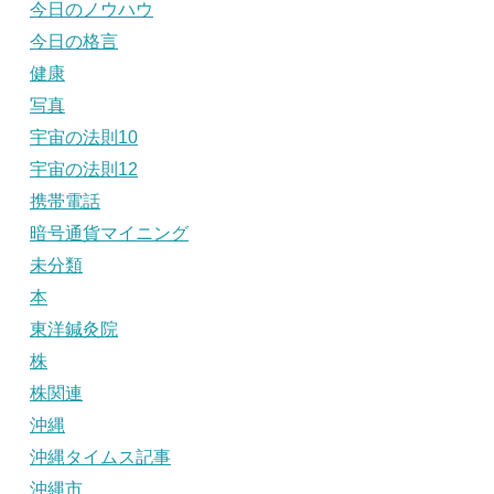
今日のノウハウ
今日の格言
健康
写真
宇宙の法則10
宇宙の法則12
携帯電話
暗号通貨マイニング
未分類
本
東洋鍼灸院
株
株関連
沖縄
沖縄タイムス記事
沖縄市