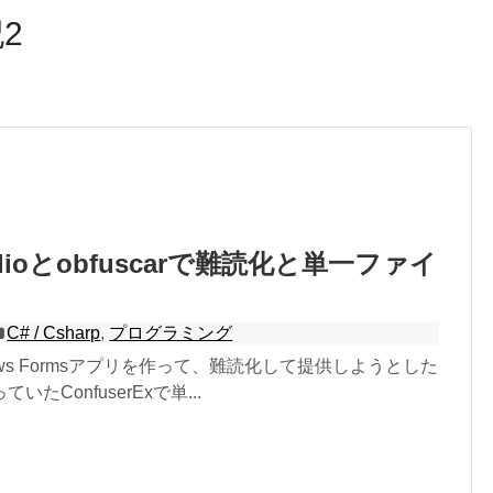
2
tudioとobfuscarで難読化と単一ファイ
C# / Csharp
,
プログラミング
indows Formsアプリを作って、難読化して提供しようとした
たConfuserExで単...