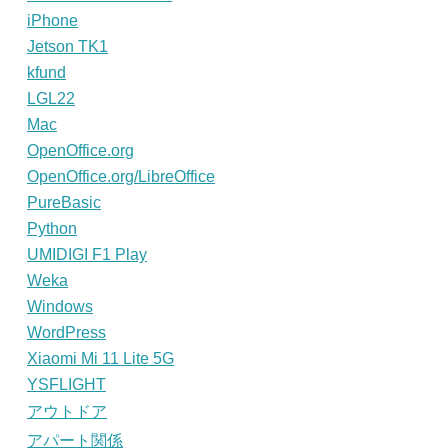
iPhone
Jetson TK1
kfund
LGL22
Mac
OpenOffice.org
OpenOffice.org/LibreOffice
PureBasic
Python
UMIDIGI F1 Play
Weka
Windows
WordPress
Xiaomi Mi 11 Lite 5G
YSFLIGHT
アウトドア
アパート関係