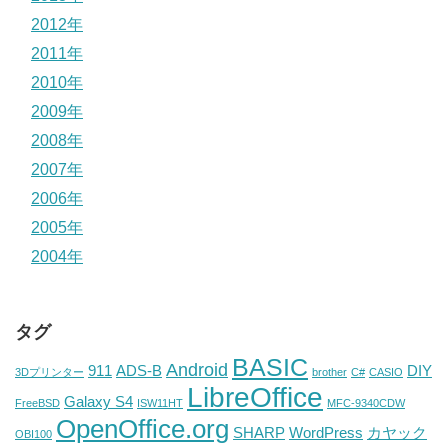
2012年
2011年
2010年
2009年
2008年
2007年
2006年
2005年
2004年
タグ
BASIC
Android
911
ADS-B
DIY
3Dプリンター
brother
C#
CASIO
LibreOffice
Galaxy S4
FreeBSD
ISW11HT
MFC-9340CDW
OpenOffice.org
SHARP
WordPress
カヤック
OBI100