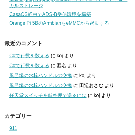
カルストレージ
CasaOS経由でADS-B受信環境を構築
Orange Pi 5BのArmbianをeMMCから起動する
最近のコメント
C#で行数を数える
に
koj
より
C#で行数を数える
に
匿名
より
風呂場の水栓ハンドルの交換
に
koj
より
風呂場の水栓ハンドルの交換
に
田辺おさむ
より
任天堂スイッチを航空便で送るには
に
koj
より
カテゴリー
911