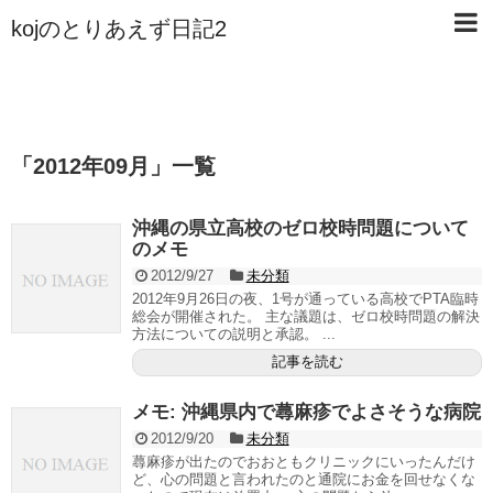
kojのとりあえず日記2
「
2012年09月
」
一覧
沖縄の県立高校のゼロ校時問題について
のメモ
2012/9/27
未分類
2012年9月26日の夜、1号が通っている高校でPTA臨時
総会が開催された。 主な議題は、ゼロ校時問題の解決
方法についての説明と承認。 ...
記事を読む
メモ: 沖縄県内で蕁麻疹でよさそうな病院
2012/9/20
未分類
蕁麻疹が出たのでおおともクリニックにいったんだけ
ど、心の問題と言われたのと通院にお金を回せなくな