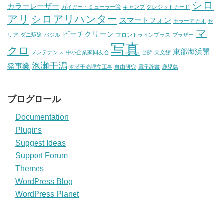
シロ
カラーレーザー
ガイガー・ミューラー管
キャンプ
クレジットカード
アリ
シロアリハンター
スマートフォン
セラーアカオ
セ
マ
ビーチクリーン
リア
ダニ駆除
バジル
フロントラインプラス
ブラザー
写真
クロ
東部海浜開
メンテナンス
中小企業家同友会
台所
天文館
泡瀬干潟
発事業
泡瀬干潟埋立工事
自由研究
電子辞書
鹿児島
ブログロール
Documentation
Plugins
Suggest Ideas
Support Forum
Themes
WordPress Blog
WordPress Planet