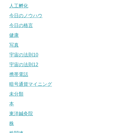
人工孵化
今日のノウハウ
今日の格言
健康
写真
宇宙の法則10
宇宙の法則12
携帯電話
暗号通貨マイニング
未分類
本
東洋鍼灸院
株