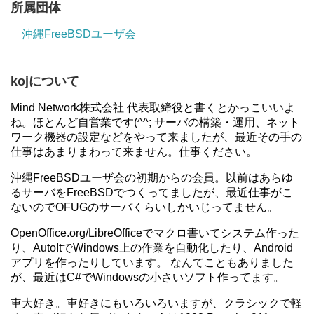
所属団体
沖縄FreeBSDユーザ会
kojについて
Mind Network株式会社 代表取締役と書くとかっこいいよ
ね。ほとんど自営業です(^^; サーバの構築・運用、ネット
ワーク機器の設定などをやって来ましたが、最近その手の
仕事はあまりまわって来ません。仕事ください。
沖縄FreeBSDユーザ会の初期からの会員。以前はあらゆ
るサーバをFreeBSDでつくってましたが、最近仕事がこ
ないのでOFUGのサーバくらいしかいじってません。
OpenOffice.org/LibreOfficeでマクロ書いてシステム作った
り、AutoItでWindows上の作業を自動化したり、Android
アプリを作ったりしています。 なんてこともありました
が、最近はC#でWindowsの小さいソフト作ってます。
車大好き。車好きにもいろいろいますが、クラシックで軽