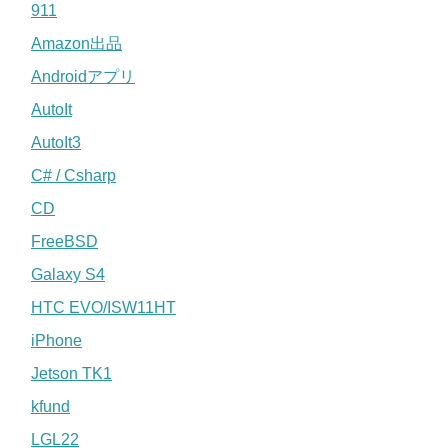
911
Amazon出品
Androidアプリ
AutoIt
AutoIt3
C# / Csharp
CD
FreeBSD
Galaxy S4
HTC EVO/ISW11HT
iPhone
Jetson TK1
kfund
LGL22