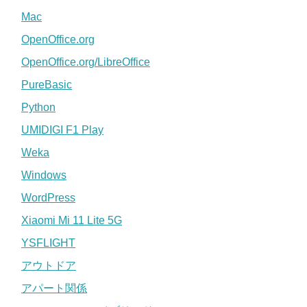
Mac
OpenOffice.org
OpenOffice.org/LibreOffice
PureBasic
Python
UMIDIGI F1 Play
Weka
Windows
WordPress
Xiaomi Mi 11 Lite 5G
YSFLIGHT
アウトドア
アパート関係