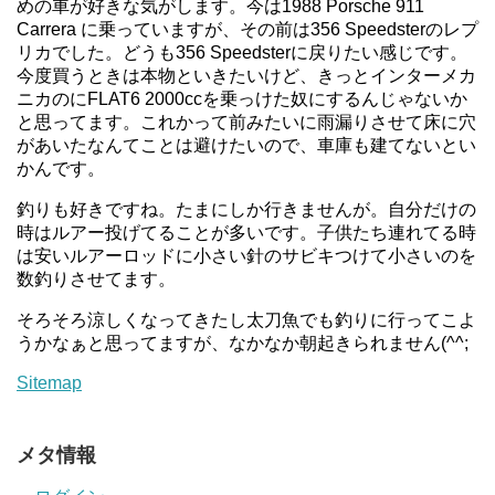
めの車が好きな気がします。今は1988 Porsche 911
Carrera に乗っていますが、その前は356 Speedsterのレプ
リカでした。どうも356 Speedsterに戻りたい感じです。
今度買うときは本物といきたいけど、きっとインターメカ
ニカのにFLAT6 2000ccを乗っけた奴にするんじゃないか
と思ってます。これかって前みたいに雨漏りさせて床に穴
があいたなんてことは避けたいので、車庫も建てないとい
かんです。
釣りも好きですね。たまにしか行きませんが。自分だけの
時はルアー投げてることが多いです。子供たち連れてる時
は安いルアーロッドに小さい針のサビキつけて小さいのを
数釣りさせてます。
そろそろ涼しくなってきたし太刀魚でも釣りに行ってこよ
うかなぁと思ってますが、なかなか朝起きられません(^^;
Sitemap
メタ情報