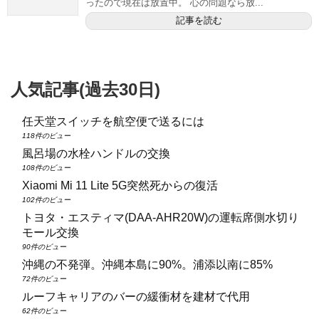
ったので現在は放置中。 心の問題なら放...
記事を読む
人気記事(過去30日)
任天堂スイッチを航空便で送るには
118件のビュー
風呂場の水栓ハンドルの交換
108件のビュー
Xiaomi Mi 11 Lite 5G突然死からの復活
102件のビュー
トヨタ・エスティマ(DAA‑AHR20W)の運転席側水切り
モール交換
90件のビュー
沖縄の不発弾。沖縄本島に90%。浦添以南に85%
72件のビュー
ルーフキャリアのバーの緩衝材を建材で代用
62件のビュー