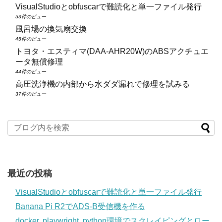
VisualStudioとobfuscarで難読化と単一ファイル発行
53件のビュー
風呂場の換気扇交換
45件のビュー
トヨタ・エスティマ(DAA‑AHR20W)のABSアクチュエ
ータ無償修理
44件のビュー
高圧洗浄機の内部から水ダダ漏れで修理を試みる
37件のビュー
最近の投稿
VisualStudioとobfuscarで難読化と単一ファイル発行
Banana Pi R2でADS-B受信機を作る
docker, playwright, python環境でスクレイピングとロー