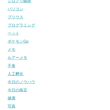
シロアリ駆除
パソコン
プリウス
プログラミング
ペット
ポケモンGo
メモ
ルアーメモ
不食
人工孵化
今日のノウハウ
今日の格言
健康
写真