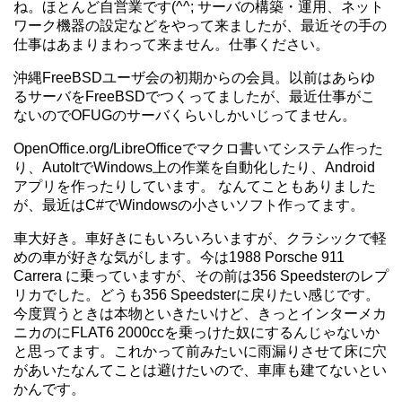
ね。ほとんど自営業です(^^; サーバの構築・運用、ネット
ワーク機器の設定などをやって来ましたが、最近その手の
仕事はあまりまわって来ません。仕事ください。
沖縄FreeBSDユーザ会の初期からの会員。以前はあらゆ
るサーバをFreeBSDでつくってましたが、最近仕事がこ
ないのでOFUGのサーバくらいしかいじってません。
OpenOffice.org/LibreOfficeでマクロ書いてシステム作った
り、AutoItでWindows上の作業を自動化したり、Android
アプリを作ったりしています。 なんてこともありました
が、最近はC#でWindowsの小さいソフト作ってます。
車大好き。車好きにもいろいろいますが、クラシックで軽
めの車が好きな気がします。今は1988 Porsche 911
Carrera に乗っていますが、その前は356 Speedsterのレプ
リカでした。どうも356 Speedsterに戻りたい感じです。
今度買うときは本物といきたいけど、きっとインターメカ
ニカのにFLAT6 2000ccを乗っけた奴にするんじゃないか
と思ってます。これかって前みたいに雨漏りさせて床に穴
があいたなんてことは避けたいので、車庫も建てないとい
かんです。