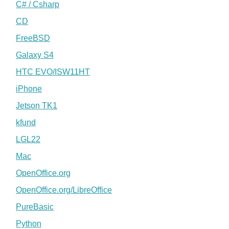
C# / Csharp
CD
FreeBSD
Galaxy S4
HTC EVO/ISW11HT
iPhone
Jetson TK1
kfund
LGL22
Mac
OpenOffice.org
OpenOffice.org/LibreOffice
PureBasic
Python