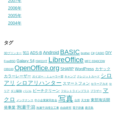
2007年
2006年
2005年
2004年
タグ
BASIC
Android
911
ADS-B
DIY
3Dプリンター
brother
C#
CASIO
LibreOffice
Galaxy S4
FreeBSD
ISW11HT
MFC-9340CDW
OpenOffice.org
SHARP
WordPress
カヤック
OBI100
シロ
カラーレーザー
ガイガー・ミューラー管
キャンプ
クレジットカード
アリ
シロアリハンター
スマートフォン
セラーアカオ
セ
マ
ビーチクリーン
リア
ダニ駆除
バジル
フロントラインプラス
ブラザー
写真
クロ
東部海浜開
メンテナンス
中小企業家同友会
台所
天文館
泡瀬干潟
発事業
泡瀬干潟埋立工事
自由研究
電子辞書
鹿児島