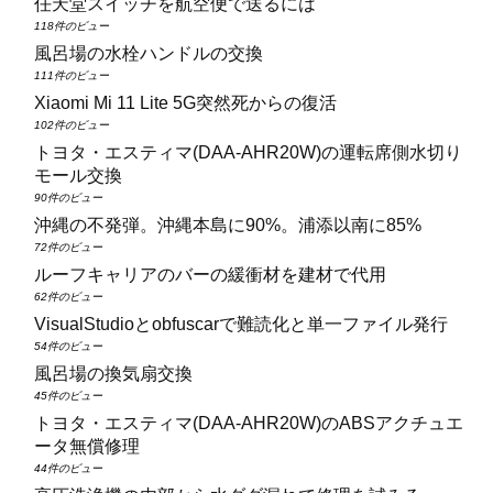
任天堂スイッチを航空便で送るには
118件のビュー
風呂場の水栓ハンドルの交換
111件のビュー
Xiaomi Mi 11 Lite 5G突然死からの復活
102件のビュー
トヨタ・エスティマ(DAA‑AHR20W)の運転席側水切り
モール交換
90件のビュー
沖縄の不発弾。沖縄本島に90%。浦添以南に85%
72件のビュー
ルーフキャリアのバーの緩衝材を建材で代用
62件のビュー
VisualStudioとobfuscarで難読化と単一ファイル発行
54件のビュー
風呂場の換気扇交換
45件のビュー
トヨタ・エスティマ(DAA‑AHR20W)のABSアクチュエ
ータ無償修理
44件のビュー