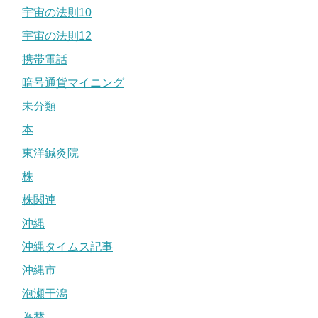
宇宙の法則10
宇宙の法則12
携帯電話
暗号通貨マイニング
未分類
本
東洋鍼灸院
株
株関連
沖縄
沖縄タイムス記事
沖縄市
泡瀬干潟
為替