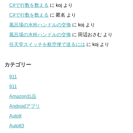
C#で行数を数える
に
koj
より
C#で行数を数える
に
匿名
より
風呂場の水栓ハンドルの交換
に
koj
より
風呂場の水栓ハンドルの交換
に
田辺おさむ
より
任天堂スイッチを航空便で送るには
に
koj
より
カテゴリー
911
911
Amazon出品
Androidアプリ
AutoIt
AutoIt3