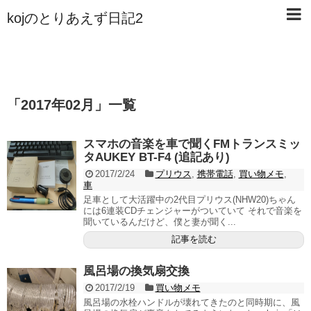
kojのとりあえず日記2
「
2017年02月
」
一覧
スマホの音楽を車で聞くFMトランスミッ
タAUKEY BT-F4 (追記あり)
2017/2/24
プリウス
,
携帯電話
,
買い物メモ
,
車
足車として大活躍中の2代目プリウス(NHW20)ちゃん
には6連装CDチェンジャーがついていて それで音楽を
聞いているんだけど、僕と妻が聞く...
記事を読む
風呂場の換気扇交換
2017/2/19
買い物メモ
風呂場の水栓ハンドルが壊れてきたのと同時期に、風