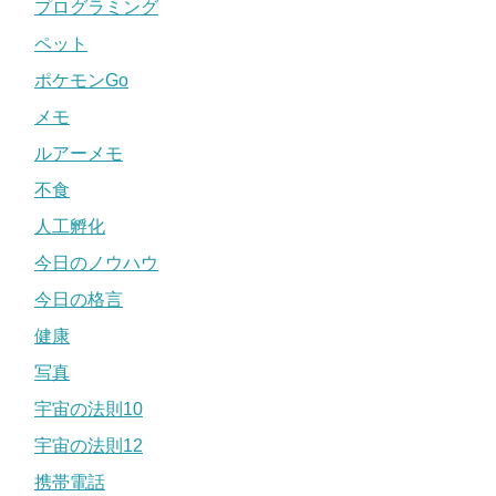
プログラミング
ペット
ポケモンGo
メモ
ルアーメモ
不食
人工孵化
今日のノウハウ
今日の格言
健康
写真
宇宙の法則10
宇宙の法則12
携帯電話