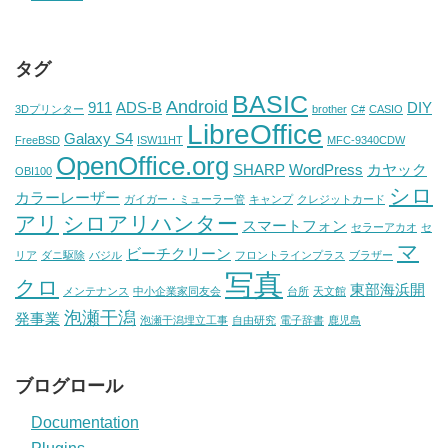
タグ
BASIC
Android
911
ADS-B
DIY
3Dプリンター
brother
C#
CASIO
LibreOffice
Galaxy S4
FreeBSD
ISW11HT
MFC-9340CDW
OpenOffice.org
SHARP
WordPress
カヤック
OBI100
シロ
カラーレーザー
ガイガー・ミューラー管
キャンプ
クレジットカード
アリ
シロアリハンター
スマートフォン
セラーアカオ
セ
マ
ビーチクリーン
リア
ダニ駆除
バジル
フロントラインプラス
ブラザー
写真
クロ
東部海浜開
メンテナンス
中小企業家同友会
台所
天文館
泡瀬干潟
発事業
泡瀬干潟埋立工事
自由研究
電子辞書
鹿児島
ブログロール
Documentation