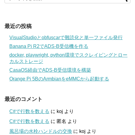
最近の投稿
VisualStudioとobfuscarで難読化と単一ファイル発行
Banana Pi R2でADS-B受信機を作る
docker, playwright, python環境でスクレイピングとロー
カルストレージ
CasaOS経由でADS-B受信環境を構築
Orange Pi 5BのArmbianをeMMCから起動する
最近のコメント
C#で行数を数える
に
koj
より
C#で行数を数える
に
匿名
より
風呂場の水栓ハンドルの交換
に
koj
より