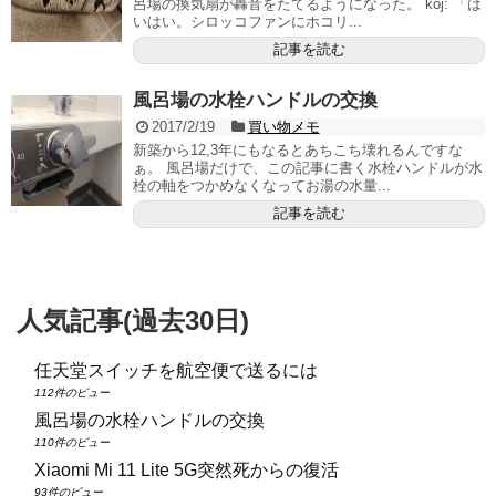
呂場の換気扇が轟音をたてるようになった。 koj: 「は
いはい。シロッコファンにホコリ...
記事を読む
風呂場の水栓ハンドルの交換
2017/2/19
買い物メモ
新築から12,3年にもなるとあちこち壊れるんですな
ぁ。 風呂場だけで、この記事に書く水栓ハンドルが水
栓の軸をつかめなくなってお湯の水量...
記事を読む
人気記事(過去30日)
任天堂スイッチを航空便で送るには
112件のビュー
風呂場の水栓ハンドルの交換
110件のビュー
Xiaomi Mi 11 Lite 5G突然死からの復活
93件のビュー