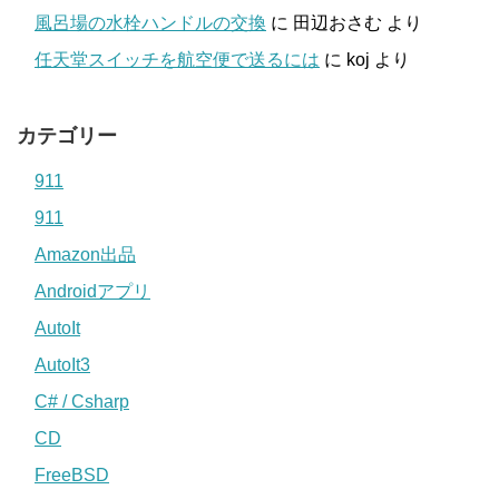
風呂場の水栓ハンドルの交換
に
田辺おさむ
より
任天堂スイッチを航空便で送るには
に
koj
より
カテゴリー
911
911
Amazon出品
Androidアプリ
AutoIt
AutoIt3
C# / Csharp
CD
FreeBSD