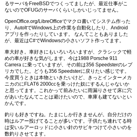
るサーバをFreeBSDでつくってましたが、最近仕事がこ
ないのでOFUGのサーバくらいしかいじってません。
OpenOffice.org/LibreOfficeでマクロ書いてシステム作った
り、AutoItでWindows上の作業を自動化したり、Android
アプリを作ったりしています。 なんてこともありました
が、最近はC#でWindowsの小さいソフト作ってます。
車大好き。車好きにもいろいろいますが、クラシックで軽
めの車が好きな気がします。今は1988 Porsche 911
Carrera に乗っていますが、その前は356 Speedsterのレプ
リカでした。どうも356 Speedsterに戻りたい感じです。
今度買うときは本物といきたいけど、きっとインターメカ
ニカのにFLAT6 2000ccを乗っけた奴にするんじゃないか
と思ってます。これかって前みたいに雨漏りさせて床に穴
があいたなんてことは避けたいので、車庫も建てないとい
かんです。
釣りも好きですね。たまにしか行きませんが。自分だけの
時はルアー投げてることが多いです。子供たち連れてる時
は安いルアーロッドに小さい針のサビキつけて小さいのを
数釣りさせてます。