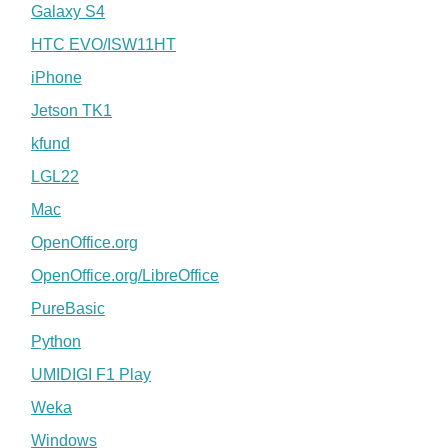
Galaxy S4
HTC EVO/ISW11HT
iPhone
Jetson TK1
kfund
LGL22
Mac
OpenOffice.org
OpenOffice.org/LibreOffice
PureBasic
Python
UMIDIGI F1 Play
Weka
Windows