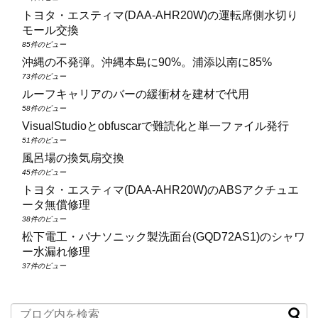
トヨタ・エスティマ(DAA‑AHR20W)の運転席側水切り
モール交換
85件のビュー
沖縄の不発弾。沖縄本島に90%。浦添以南に85%
73件のビュー
ルーフキャリアのバーの緩衝材を建材で代用
58件のビュー
VisualStudioとobfuscarで難読化と単一ファイル発行
51件のビュー
風呂場の換気扇交換
45件のビュー
トヨタ・エスティマ(DAA‑AHR20W)のABSアクチュエ
ータ無償修理
38件のビュー
松下電工・パナソニック製洗面台(GQD72AS1)のシャワ
ー水漏れ修理
37件のビュー