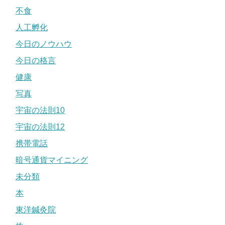
不食
人工孵化
今日のノウハウ
今日の格言
健康
写真
宇宙の法則10
宇宙の法則12
携帯電話
暗号通貨マイニング
未分類
本
東洋鍼灸院