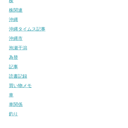
株
株関連
沖縄
沖縄タイムス記事
沖縄市
泡瀬干潟
為替
記事
読書記録
買い物メモ
車
車関係
釣り