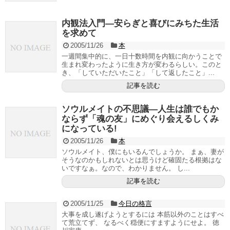
内観法入門—安らぎと喜びにみちた生活
を求めて
2005/11/26
本
一週間集中的に、一日十数時間を内観に向かうことで
生まれ変わったように生き方が変わるらしい。このと
き、「していただいたこと」「して返したこと」...
記事を読む
ソウルメイトの不思議—人生は誰でもか
ならず「魂の友」にめぐり会えるしくみ
になっている!
2005/11/26
本
ソウルメイト、僕にもいるんでしょうか。 まぁ、妻が
そうなのかもしれないとは思うけど確固たる根拠はな
いですなぁ。なので、わかりません。 し...
記事を読む
2005/11/25
今日の格言
大事を成し遂げようとするには 本筋以外のことはすべ
て荒立てず、 なるべく穏便にすますようにせよ。 徳