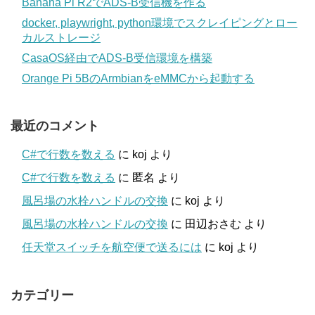
Banana Pi R2でADS-B受信機を作る
docker, playwright, python環境でスクレイピングとロー
カルストレージ
CasaOS経由でADS-B受信環境を構築
Orange Pi 5BのArmbianをeMMCから起動する
最近のコメント
C#で行数を数える
に
koj
より
C#で行数を数える
に
匿名
より
風呂場の水栓ハンドルの交換
に
koj
より
風呂場の水栓ハンドルの交換
に
田辺おさむ
より
任天堂スイッチを航空便で送るには
に
koj
より
カテゴリー