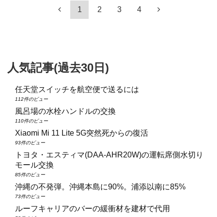
1
2
3
4
人気記事(過去30日)
任天堂スイッチを航空便で送るには
112件のビュー
風呂場の水栓ハンドルの交換
110件のビュー
Xiaomi Mi 11 Lite 5G突然死からの復活
93件のビュー
トヨタ・エスティマ(DAA‑AHR20W)の運転席側水切り
モール交換
85件のビュー
沖縄の不発弾。沖縄本島に90%。浦添以南に85%
73件のビュー
ルーフキャリアのバーの緩衝材を建材で代用