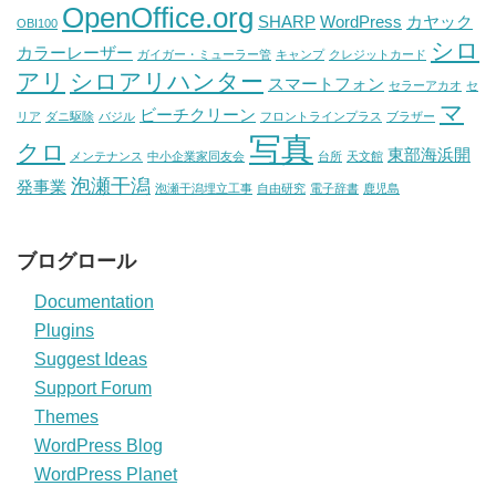
OpenOffice.org
SHARP
WordPress
カヤック
OBI100
シロ
カラーレーザー
ガイガー・ミューラー管
キャンプ
クレジットカード
アリ
シロアリハンター
スマートフォン
セラーアカオ
セ
マ
ビーチクリーン
リア
ダニ駆除
バジル
フロントラインプラス
ブラザー
写真
クロ
東部海浜開
メンテナンス
中小企業家同友会
台所
天文館
泡瀬干潟
発事業
泡瀬干潟埋立工事
自由研究
電子辞書
鹿児島
ブログロール
Documentation
Plugins
Suggest Ideas
Support Forum
Themes
WordPress Blog
WordPress Planet