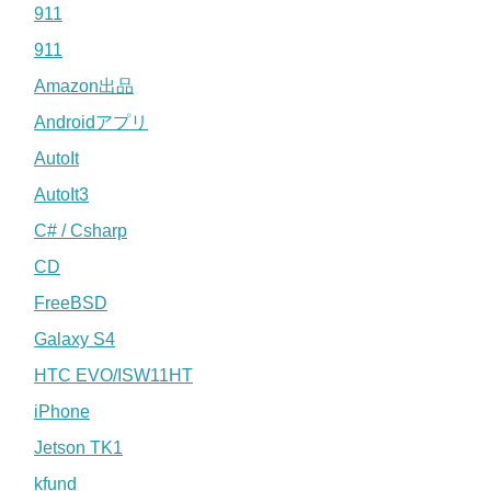
911
911
Amazon出品
Androidアプリ
AutoIt
AutoIt3
C# / Csharp
CD
FreeBSD
Galaxy S4
HTC EVO/ISW11HT
iPhone
Jetson TK1
kfund