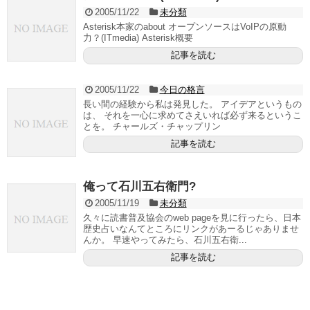
2005/11/22
未分類
Asterisk本家のabout オープンソースはVoIPの原動
力？(ITmedia) Asterisk概要
記事を読む
2005/11/22
今日の格言
長い間の経験から私は発見した。 アイデアというもの
は、 それを一心に求めてさえいれば必ず来るというこ
とを。 チャールズ・チャップリン
記事を読む
俺って石川五右衛門?
2005/11/19
未分類
久々に読書普及協会のweb pageを見に行ったら、日本
歴史占いなんてところにリンクがあーるじゃありませ
んか。 早速やってみたら、石川五右衛...
記事を読む