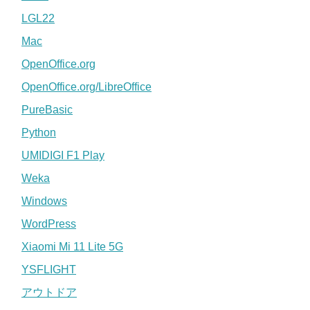
LGL22
Mac
OpenOffice.org
OpenOffice.org/LibreOffice
PureBasic
Python
UMIDIGI F1 Play
Weka
Windows
WordPress
Xiaomi Mi 11 Lite 5G
YSFLIGHT
アウトドア