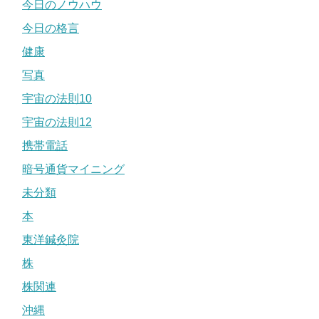
今日のノウハウ
今日の格言
健康
写真
宇宙の法則10
宇宙の法則12
携帯電話
暗号通貨マイニング
未分類
本
東洋鍼灸院
株
株関連
沖縄