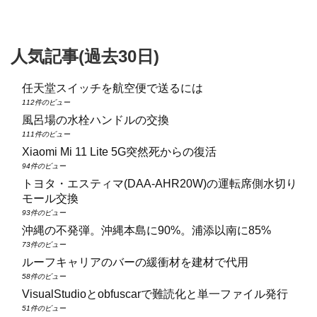
人気記事(過去30日)
任天堂スイッチを航空便で送るには
112件のビュー
風呂場の水栓ハンドルの交換
111件のビュー
Xiaomi Mi 11 Lite 5G突然死からの復活
94件のビュー
トヨタ・エスティマ(DAA‑AHR20W)の運転席側水切り
モール交換
93件のビュー
沖縄の不発弾。沖縄本島に90%。浦添以南に85%
73件のビュー
ルーフキャリアのバーの緩衝材を建材で代用
58件のビュー
VisualStudioとobfuscarで難読化と単一ファイル発行
51件のビュー