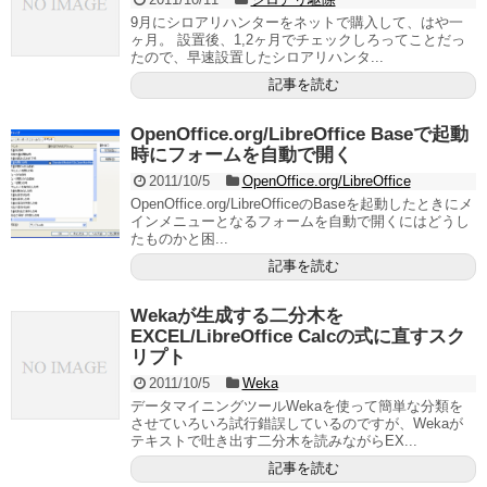
9月にシロアリハンターをネットで購入して、はや一
ヶ月。 設置後、1,2ヶ月でチェックしろってことだっ
たので、早速設置したシロアリハンタ...
記事を読む
OpenOffice.org/LibreOffice Baseで起動
時にフォームを自動で開く
2011/10/5
OpenOffice.org/LibreOffice
OpenOffice.org/LibreOfficeのBaseを起動したときにメ
インメニューとなるフォームを自動で開くにはどうし
たものかと困...
記事を読む
Wekaが生成する二分木を
EXCEL/LibreOffice Calcの式に直すスク
リプト
2011/10/5
Weka
データマイニングツールWekaを使って簡単な分類を
させていろいろ試行錯誤しているのですが、Wekaが
テキストで吐き出す二分木を読みながらEX...
記事を読む