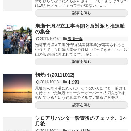
器が欲しくなった人も多いはず。 でも、よさそうなの
は10万円とかしちゃって手が出ないし.....
記事を読む
泡瀬干潟埋立工事再開と反対派と推進派
の集会
2011/10/15
泡瀬干潟
泡瀬干潟埋立工事(東部海浜開発事業)が再開されると
いうので、反対派の集会の取材に行ってきました。 沢
山の報道陣に囲まれてます。 多分...
記事を読む
朝焼け(20111012)
2011/10/13
未分類
最近あんまり港に釣りにいってないんだけど、前はよ
く行っていた漁港でメーターオーバーの太刀魚が釣れ
始めているという釣具屋のメルマガ情報に触発さ...
記事を読む
シロアリハンター設置後のチェック、1ヶ
月後
2011/10/11
シロアリ駆除