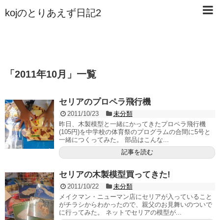
kojのとりあえず日記2
「
2011年10月
」
一覧
セリアのプロペラ飛行機
2011/10/23
未分類
昨日、木製模型と一緒にかってきたプロペラ飛行機
(105円)を中学校の体育祭のプログラムの合間に5号と
一緒につくってみた。 部品はこんな...
記事を読む
セリアの木製模型買ってきた!
2011/10/22
未分類
メイクマン・ニューマン店にセリアが入っていること
がチラシからわかったので、親父のお見舞いのついで
に行ってみた。 ネットでセリアの模型が...