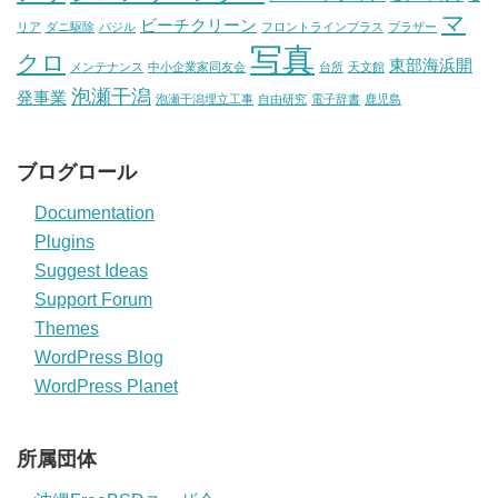
マ
ビーチクリーン
リア
ダニ駆除
バジル
フロントラインプラス
ブラザー
写真
クロ
東部海浜開
メンテナンス
中小企業家同友会
台所
天文館
泡瀬干潟
発事業
泡瀬干潟埋立工事
自由研究
電子辞書
鹿児島
ブログロール
Documentation
Plugins
Suggest Ideas
Support Forum
Themes
WordPress Blog
WordPress Planet
所属団体