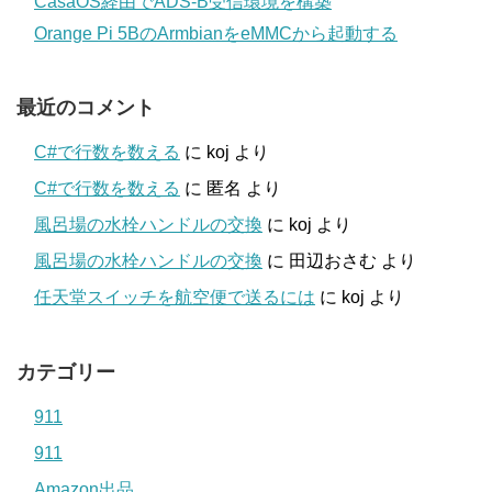
CasaOS経由でADS-B受信環境を構築
Orange Pi 5BのArmbianをeMMCから起動する
最近のコメント
C#で行数を数える
に
koj
より
C#で行数を数える
に
匿名
より
風呂場の水栓ハンドルの交換
に
koj
より
風呂場の水栓ハンドルの交換
に
田辺おさむ
より
任天堂スイッチを航空便で送るには
に
koj
より
カテゴリー
911
911
Amazon出品