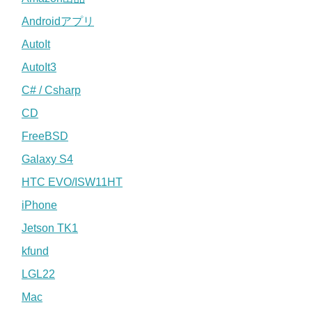
Androidアプリ
AutoIt
AutoIt3
C# / Csharp
CD
FreeBSD
Galaxy S4
HTC EVO/ISW11HT
iPhone
Jetson TK1
kfund
LGL22
Mac