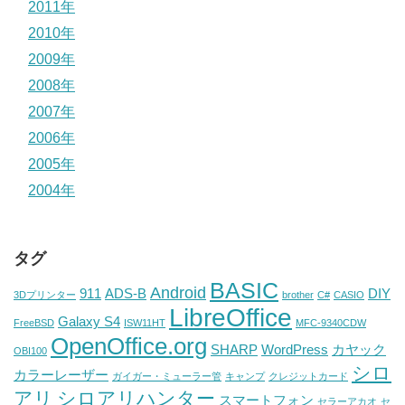
2011年
2010年
2009年
2008年
2007年
2006年
2005年
2004年
タグ
BASIC
Android
911
ADS-B
DIY
3Dプリンター
brother
C#
CASIO
LibreOffice
Galaxy S4
FreeBSD
ISW11HT
MFC-9340CDW
OpenOffice.org
SHARP
WordPress
カヤック
OBI100
シロ
カラーレーザー
ガイガー・ミューラー管
キャンプ
クレジットカード
アリ
シロアリハンター
スマートフォン
セラーアカオ
セ