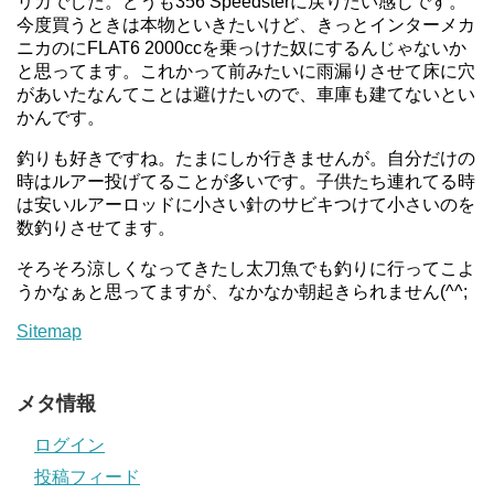
リカでした。どうも356 Speedsterに戻りたい感じです。
今度買うときは本物といきたいけど、きっとインターメカ
ニカのにFLAT6 2000ccを乗っけた奴にするんじゃないか
と思ってます。これかって前みたいに雨漏りさせて床に穴
があいたなんてことは避けたいので、車庫も建てないとい
かんです。
釣りも好きですね。たまにしか行きませんが。自分だけの
時はルアー投げてることが多いです。子供たち連れてる時
は安いルアーロッドに小さい針のサビキつけて小さいのを
数釣りさせてます。
そろそろ涼しくなってきたし太刀魚でも釣りに行ってこよ
うかなぁと思ってますが、なかなか朝起きられません(^^;
Sitemap
メタ情報
ログイン
投稿フィード