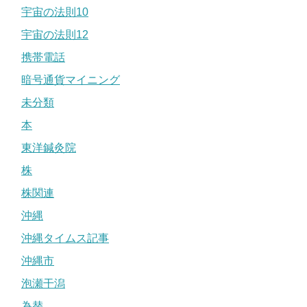
宇宙の法則10
宇宙の法則12
携帯電話
暗号通貨マイニング
未分類
本
東洋鍼灸院
株
株関連
沖縄
沖縄タイムス記事
沖縄市
泡瀬干潟
為替