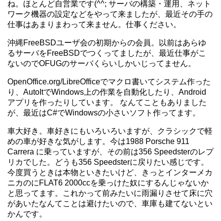
ね。ほとんど自営業です(^^; サーバの構築・運用、ネット
ワーク機器の設定などをやって来ましたが、最近その手の
仕事はあまりまわって来ません。仕事ください。
沖縄FreeBSDユーザ会の初期からの会員。以前はあらゆ
るサーバをFreeBSDでつくってましたが、最近仕事がこ
ないのでOFUGのサーバくらいしかいじってません。
OpenOffice.org/LibreOfficeでマクロ書いてシステム作った
り、AutoItでWindows上の作業を自動化したり、Android
アプリを作ったりしています。 なんてこともありました
が、最近はC#でWindowsの小さいソフト作ってます。
車大好き。車好きにもいろいろいますが、クラシックで軽
めの車が好きな気がします。今は1988 Porsche 911
Carrera に乗っていますが、その前は356 Speedsterのレプ
リカでした。どうも356 Speedsterに戻りたい感じです。
今度買うときは本物といきたいけど、きっとインターメカ
ニカのにFLAT6 2000ccを乗っけた奴にするんじゃないか
と思ってます。これかって前みたいに雨漏りさせて床に穴
があいたなんてことは避けたいので、車庫も建てないとい
かんです。