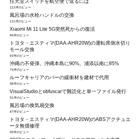
任天堂スイッチを航空便で送るには
112件のビュー
風呂場の水栓ハンドルの交換
111件のビュー
Xiaomi Mi 11 Lite 5G突然死からの復活
94件のビュー
トヨタ・エスティマ(DAA‑AHR20W)の運転席側水切り
モール交換
93件のビュー
沖縄の不発弾。沖縄本島に90%。浦添以南に85%
73件のビュー
ルーフキャリアのバーの緩衝材を建材で代用
58件のビュー
VisualStudioとobfuscarで難読化と単一ファイル発行
51件のビュー
風呂場の換気扇交換
47件のビュー
トヨタ・エスティマ(DAA‑AHR20W)のABSアクチュエ
ータ無償修理
39件のビュー