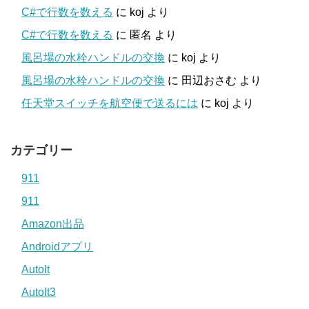
C#で行数を数える
に
koj
より
C#で行数を数える
に
匿名
より
風呂場の水栓ハンドルの交換
に
koj
より
風呂場の水栓ハンドルの交換
に
田辺おさむ
より
任天堂スイッチを航空便で送るには
に
koj
より
カテゴリー
911
911
Amazon出品
Androidアプリ
AutoIt
AutoIt3