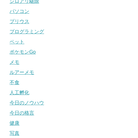
シロアリ駆除
パソコン
プリウス
プログラミング
ペット
ポケモンGo
メモ
ルアーメモ
不食
人工孵化
今日のノウハウ
今日の格言
健康
写真