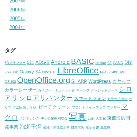
2007年
2006年
2005年
2004年
タグ
BASIC
Android
911
ADS-B
DIY
3Dプリンター
brother
C#
CASIO
LibreOffice
Galaxy S4
FreeBSD
ISW11HT
MFC-9340CDW
OpenOffice.org
SHARP
WordPress
カヤック
OBI100
シロ
カラーレーザー
ガイガー・ミューラー管
キャンプ
クレジットカード
アリ
シロアリハンター
スマートフォン
セラーアカオ
セ
マ
ビーチクリーン
リア
ダニ駆除
バジル
フロントラインプラス
ブラザー
写真
クロ
東部海浜開
メンテナンス
中小企業家同友会
台所
天文館
泡瀬干潟
発事業
泡瀬干潟埋立工事
自由研究
電子辞書
鹿児島