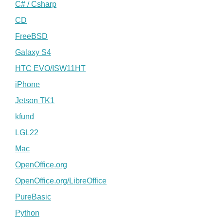
C# / Csharp
CD
FreeBSD
Galaxy S4
HTC EVO/ISW11HT
iPhone
Jetson TK1
kfund
LGL22
Mac
OpenOffice.org
OpenOffice.org/LibreOffice
PureBasic
Python