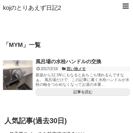
kojのとりあえず日記2
「
MYM
」
一覧
風呂場の水栓ハンドルの交換
2017/2/19
買い物メモ
新築から12,3年にもなるとあちこち壊れるんですな
ぁ。 風呂場だけで、この記事に書く水栓ハンドルが水
栓の軸をつかめなくなってお湯の水量...
記事を読む
人気記事(過去30日)