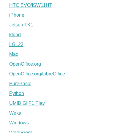
HTC EVO/ISW11HT
iPhone
Jetson TK1
kfund
LGL22
Mac
OpenOffice.org
OpenOffice.org/LibreOffice
PureBasic
Python
UMIDIGI F1 Play
Weka
Windows
WordPress