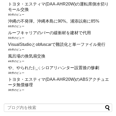
トヨタ・エスティマ(DAA‑AHR20W)の運転席側水切り
モール交換
90件のビュー
沖縄の不発弾。沖縄本島に90%。浦添以南に85%
68件のビュー
ルーフキャリアのバーの緩衝材を建材で代用
59件のビュー
VisualStudioとobfuscarで難読化と単一ファイル発行
49件のビュー
風呂場の換気扇交換
44件のビュー
や、やられた(-_-; シロアリハンター設置後の惨劇
38件のビュー
トヨタ・エスティマ(DAA‑AHR20W)のABSアクチュエ
ータ無償修理
38件のビュー