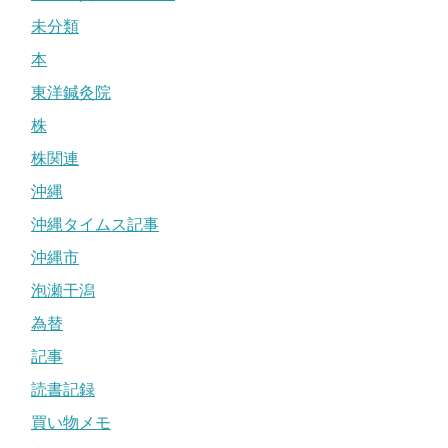
未分類
本
東洋鍼灸院
株
株関連
沖縄
沖縄タイムス記事
沖縄市
泡瀬干潟
為替
記事
読書記録
買い物メモ