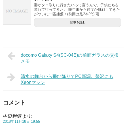
妻がタコ取りに行きたいって言うんで、子供たちを
連れて行ってきた。 昨年末から何度か挑戦してきた
がついに一匹捕獲！(前回は足2本^^;) 雨...
記事を読む
docomo Galaxy S4(SC-04E)の前面ガラスの交換
メモ
清水の舞台から飛び降りてPC新調。贅沢にも
Xeonマシン
コメント
中田利清
より:
2018年11月18日 19:55