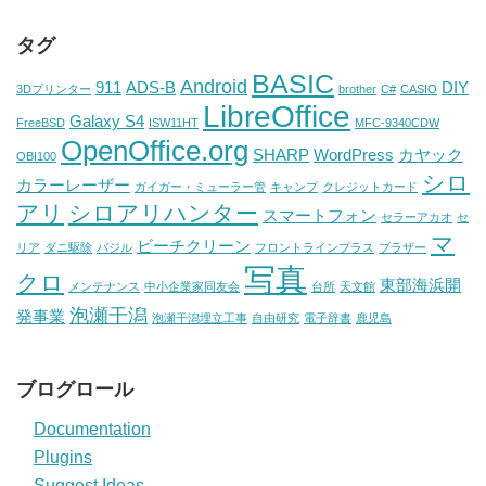
タグ
BASIC
Android
911
ADS-B
DIY
3Dプリンター
brother
C#
CASIO
LibreOffice
Galaxy S4
FreeBSD
ISW11HT
MFC-9340CDW
OpenOffice.org
SHARP
WordPress
カヤック
OBI100
シロ
カラーレーザー
ガイガー・ミューラー管
キャンプ
クレジットカード
アリ
シロアリハンター
スマートフォン
セラーアカオ
セ
マ
ビーチクリーン
リア
ダニ駆除
バジル
フロントラインプラス
ブラザー
写真
クロ
東部海浜開
メンテナンス
中小企業家同友会
台所
天文館
泡瀬干潟
発事業
泡瀬干潟埋立工事
自由研究
電子辞書
鹿児島
ブログロール
Documentation
Plugins
Suggest Ideas