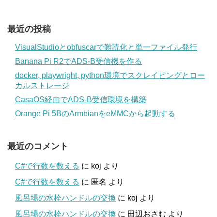
最近の投稿
VisualStudioとobfuscarで難読化と単一ファイル発行
Banana Pi R2でADS-B受信機を作る
docker, playwright, python環境でスクレイピングとロー
カルストレージ
CasaOS経由でADS-B受信環境を構築
Orange Pi 5BのArmbianをeMMCから起動する
最近のコメント
C#で行数を数える
に
koj
より
C#で行数を数える
に
匿名
より
風呂場の水栓ハンドルの交換
に
koj
より
風呂場の水栓ハンドルの交換
に
田辺おさむ
より