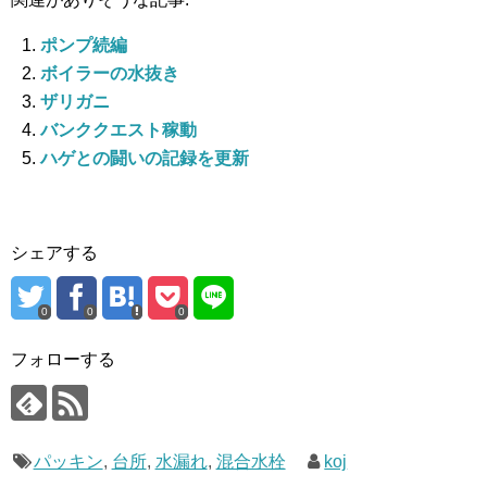
ポンプ続編
ボイラーの水抜き
ザリガニ
バンククエスト稼動
ハゲとの闘いの記録を更新
シェアする
0
0
0
フォローする
パッキン
,
台所
,
水漏れ
,
混合水栓
koj