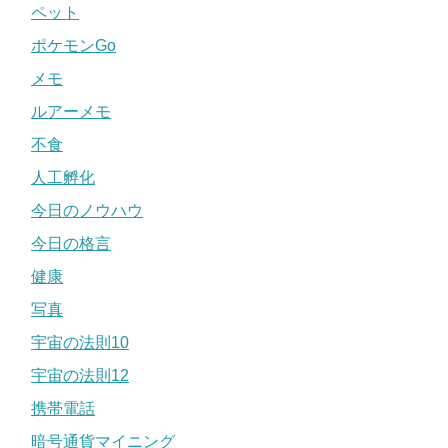
ペット
ポケモンGo
メモ
ルアーメモ
不食
人工孵化
今日のノウハウ
今日の格言
健康
写真
宇宙の法則10
宇宙の法則12
携帯電話
暗号通貨マイニング