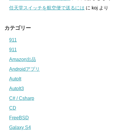
任天堂スイッチを航空便で送るには
に
koj
より
カテゴリー
911
911
Amazon出品
Androidアプリ
AutoIt
AutoIt3
C# / Csharp
CD
FreeBSD
Galaxy S4