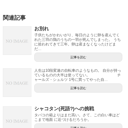
関連記事
お別れ
子供たちがかわいがり、毎日のように卵を産んでく
れた三羽の鶏のうちの一羽が死んでしまった。 うち
に拾われてきて三年。卵は産まなくなったけどま
だ...
記事を読む
人生は10段変速の自転車のようなもの。 自分が持っ
ているものの大半は使ってない。 チ
ャールズ・シュルツ 1号に買ってやった自...
記事を読む
シャコタン(死語?)への挑戦
タバコの箱よりはまだ高い。さて、この白い車はど
こまで地面 に近づけるだろうか。