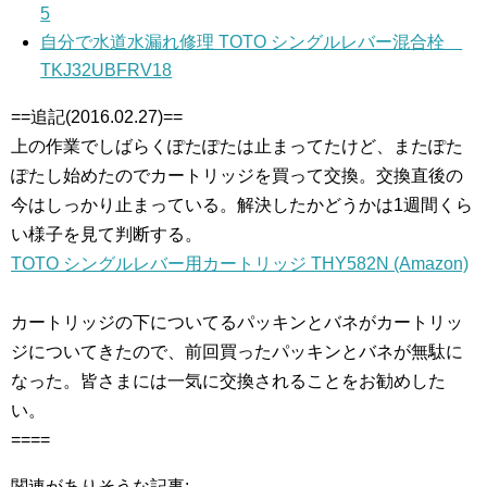
5
自分で水道水漏れ修理 TOTO シングルレバー混合栓
TKJ32UBFRV18
==追記(2016.02.27)==
上の作業でしばらくぽたぽたは止まってたけど、またぽた
ぽたし始めたのでカートリッジを買って交換。交換直後の
今はしっかり止まっている。解決したかどうかは1週間くら
い様子を見て判断する。
TOTO シングルレバー用カートリッジ THY582N (Amazon)
カートリッジの下についてるパッキンとバネがカートリッ
ジについてきたので、前回買ったパッキンとバネが無駄に
なった。皆さまには一気に交換されることをお勧めした
い。
====
関連がありそうな記事: