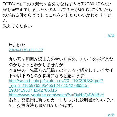
TOTOの蛇口の水漏れを自分でなおそうとTKG30USXの分
解を途中までしましたが.丸い形で周囲が沢山穴の空いたも
のがある所からどうしてこれを外したらいいかわかりませ
ん
教えてください
返信
koj
より:
2018年11月21日 16:57
丸い形で周囲が沢山穴の空いたもの、というのがどれな
のかちょっとわかりませんが
本文中の「先輩方の記録」のところで紹介しているサイ
トや以下のものが参考になると思います。
http://search.toto.jp/scale_cnv/20_TKG30USX.pdf?
_ga=2.21659763.954551242.1542786315-
1903419607.1542786315
https://www.youtube.com/watch?v=OuNbQAW8BvY
あと、交換用に買ったカートリッジに説明書がついてい
て、交換方法も書かれていたはず。
返信