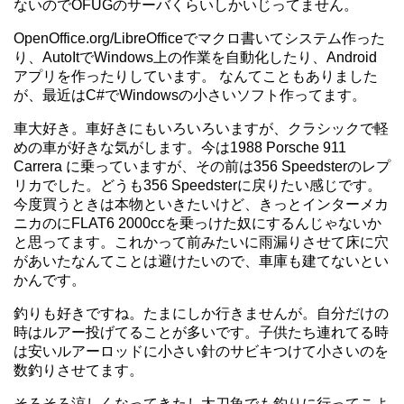
ないのでOFUGのサーバくらいしかいじってません。
OpenOffice.org/LibreOfficeでマクロ書いてシステム作った
り、AutoItでWindows上の作業を自動化したり、Android
アプリを作ったりしています。 なんてこともありました
が、最近はC#でWindowsの小さいソフト作ってます。
車大好き。車好きにもいろいろいますが、クラシックで軽
めの車が好きな気がします。今は1988 Porsche 911
Carrera に乗っていますが、その前は356 Speedsterのレプ
リカでした。どうも356 Speedsterに戻りたい感じです。
今度買うときは本物といきたいけど、きっとインターメカ
ニカのにFLAT6 2000ccを乗っけた奴にするんじゃないか
と思ってます。これかって前みたいに雨漏りさせて床に穴
があいたなんてことは避けたいので、車庫も建てないとい
かんです。
釣りも好きですね。たまにしか行きませんが。自分だけの
時はルアー投げてることが多いです。子供たち連れてる時
は安いルアーロッドに小さい針のサビキつけて小さいのを
数釣りさせてます。
そろそろ涼しくなってきたし太刀魚でも釣りに行ってこよ