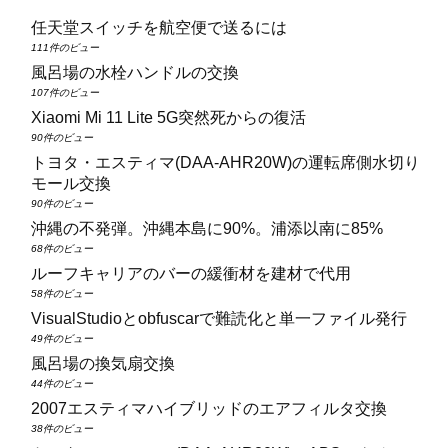
任天堂スイッチを航空便で送るには
111件のビュー
風呂場の水栓ハンドルの交換
107件のビュー
Xiaomi Mi 11 Lite 5G突然死からの復活
90件のビュー
トヨタ・エスティマ(DAA‑AHR20W)の運転席側水切り
モール交換
90件のビュー
沖縄の不発弾。沖縄本島に90%。浦添以南に85%
68件のビュー
ルーフキャリアのバーの緩衝材を建材で代用
58件のビュー
VisualStudioとobfuscarで難読化と単一ファイル発行
49件のビュー
風呂場の換気扇交換
44件のビュー
2007エスティマハイブリッドのエアフィルタ交換
38件のビュー