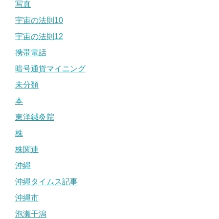
写真
宇宙の法則10
宇宙の法則12
携帯電話
暗号通貨マイニング
未分類
本
東洋鍼灸院
株
株関連
沖縄
沖縄タイムス記事
沖縄市
泡瀬干潟