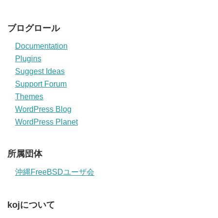
ブログロール
Documentation
Plugins
Suggest Ideas
Support Forum
Themes
WordPress Blog
WordPress Planet
所属団体
沖縄FreeBSDユーザ会
kojについて