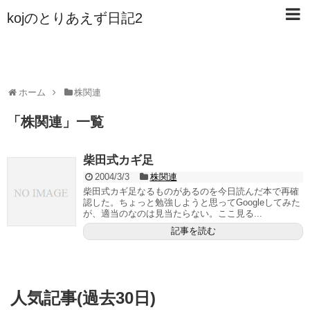
kojのとりあえず日記2
ホーム
株関連
「
株関連
」
一覧
柴田式カギ足
2004/3/3
株関連
柴田式カギ足なるものがあるのを今日読んだ本で再確
認した。ちょっと勉強しようと思ってGoogleしてみた
が、適当のなのは見当たらない。ここ見る...
記事を読む
人気記事(過去30日)