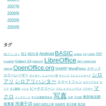
2007年
2006年
2005年
2004年
タグ
BASIC
Android
911
ADS-B
DIY
3Dプリンター
brother
C#
CASIO
LibreOffice
Galaxy S4
FreeBSD
ISW11HT
MFC-9340CDW
OpenOffice.org
SHARP
WordPress
カヤック
OBI100
シロ
カラーレーザー
ガイガー・ミューラー管
キャンプ
クレジットカード
アリ
シロアリハンター
スマートフォン
セラーアカオ
セ
マ
ビーチクリーン
リア
ダニ駆除
バジル
フロントラインプラス
ブラザー
写真
クロ
東部海浜開
メンテナンス
中小企業家同友会
台所
天文館
泡瀬干潟
発事業
泡瀬干潟埋立工事
自由研究
電子辞書
鹿児島