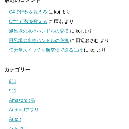
最近のコメント
C#で行数を数える
に
koj
より
C#で行数を数える
に
匿名
より
風呂場の水栓ハンドルの交換
に
koj
より
風呂場の水栓ハンドルの交換
に
田辺おさむ
より
任天堂スイッチを航空便で送るには
に
koj
より
カテゴリー
911
911
Amazon出品
Androidアプリ
AutoIt
AutoIt3