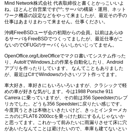
Mind Network株式会社 代表取締役と書くとかっこいいよ
ね。ほとんど自営業です(^^; サーバの構築・運用、ネット
ワーク機器の設定などをやって来ましたが、最近その手の
仕事はあまりまわって来ません。仕事ください。
沖縄FreeBSDユーザ会の初期からの会員。以前はあらゆ
るサーバをFreeBSDでつくってましたが、最近仕事がこ
ないのでOFUGのサーバくらいしかいじってません。
OpenOffice.org/LibreOfficeでマクロ書いてシステム作った
り、AutoItでWindows上の作業を自動化したり、Android
アプリを作ったりしています。 なんてこともありました
が、最近はC#でWindowsの小さいソフト作ってます。
車大好き。車好きにもいろいろいますが、クラシックで軽
めの車が好きな気がします。今は1988 Porsche 911
Carrera に乗っていますが、その前は356 Speedsterのレプ
リカでした。どうも356 Speedsterに戻りたい感じです。
今度買うときは本物といきたいけど、きっとインターメカ
ニカのにFLAT6 2000ccを乗っけた奴にするんじゃないか
と思ってます。これかって前みたいに雨漏りさせて床に穴
があいたなんてことは避けたいので、車庫も建てないとい