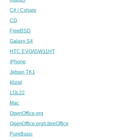
C# / Csharp
CD
FreeBSD
Galaxy S4
HTC EVO/ISW11HT
iPhone
Jetson TK1
kfund
LGL22
Mac
OpenOffice.org
OpenOffice.org/LibreOffice
PureBasic