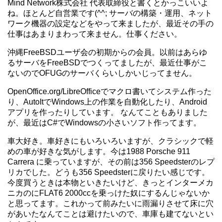
Mind Network株式会社 代表取締役と書くとかっこいいよ
ね。ほとんど自営業です(^^; サーバの構築・運用、ネット
ワーク機器の設定などをやって来ましたが、最近その手の
仕事はあまりまわって来ません。仕事ください。
沖縄FreeBSDユーザ会の初期からの会員。以前はあらゆ
るサーバをFreeBSDでつくってましたが、最近仕事がこ
ないのでOFUGのサーバくらいしかいじってません。
OpenOffice.org/LibreOfficeでマクロ書いてシステム作った
り、AutoItでWindows上の作業を自動化したり、Android
アプリを作ったりしています。 なんてこともありました
が、最近はC#でWindowsの小さいソフト作ってます。
車大好き。車好きにもいろいろいますが、クラシックで軽
めの車が好きな気がします。今は1988 Porsche 911
Carrera に乗っていますが、その前は356 Speedsterのレプ
リカでした。どうも356 Speedsterに戻りたい感じです。
今度買うときは本物といきたいけど、きっとインターメカ
ニカのにFLAT6 2000ccを乗っけた奴にするんじゃないか
と思ってます。これかって前みたいに雨漏りさせて床に穴
があいたなんてことは避けたいので、車庫も建てないとい