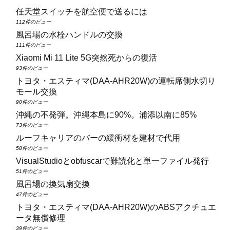
任天堂スイッチを航空便で送るには
112件のビュー
風呂場の水栓ハンドルの交換
111件のビュー
Xiaomi Mi 11 Lite 5G突然死からの復活
93件のビュー
トヨタ・エスティマ(DAA‑AHR20W)の運転席側水切り
モール交換
90件のビュー
沖縄の不発弾。沖縄本島に90%。浦添以南に85%
73件のビュー
ルーフキャリアのバーの緩衝材を建材で代用
58件のビュー
VisualStudioとobfuscarで難読化と単一ファイル発行
51件のビュー
風呂場の換気扇交換
47件のビュー
トヨタ・エスティマ(DAA‑AHR20W)のABSアクチュエ
ータ無償修理
39件のビュー