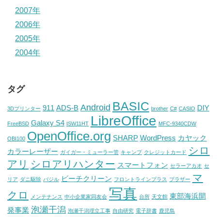
2007年
2006年
2005年
2004年
タグ
BASIC
Android
911
ADS-B
DIY
3Dプリンター
brother
C#
CASIO
LibreOffice
Galaxy S4
FreeBSD
ISW11HT
MFC-9340CDW
OpenOffice.org
SHARP
WordPress
カヤック
OBI100
シロ
カラーレーザー
ガイガー・ミューラー管
キャンプ
クレジットカード
アリ
シロアリハンター
スマートフォン
セラーアカオ
セ
マ
ビーチクリーン
リア
ダニ駆除
バジル
フロントラインプラス
ブラザー
写真
クロ
東部海浜開
メンテナンス
中小企業家同友会
台所
天文館
泡瀬干潟
発事業
泡瀬干潟埋立工事
自由研究
電子辞書
鹿児島