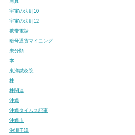
写真
宇宙の法則10
宇宙の法則12
携帯電話
暗号通貨マイニング
未分類
本
東洋鍼灸院
株
株関連
沖縄
沖縄タイムス記事
沖縄市
泡瀬干潟