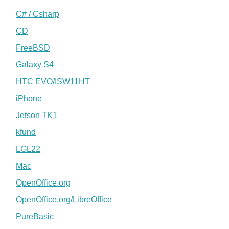
C# / Csharp
CD
FreeBSD
Galaxy S4
HTC EVO/ISW11HT
iPhone
Jetson TK1
kfund
LGL22
Mac
OpenOffice.org
OpenOffice.org/LibreOffice
PureBasic