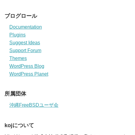
ブログロール
Documentation
Plugins
Suggest Ideas
Support Forum
Themes
WordPress Blog
WordPress Planet
所属団体
沖縄FreeBSDユーザ会
kojについて