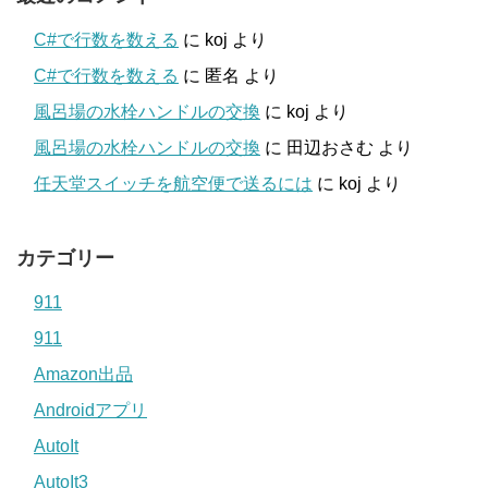
C#で行数を数える
に
koj
より
C#で行数を数える
に
匿名
より
風呂場の水栓ハンドルの交換
に
koj
より
風呂場の水栓ハンドルの交換
に
田辺おさむ
より
任天堂スイッチを航空便で送るには
に
koj
より
カテゴリー
911
911
Amazon出品
Androidアプリ
AutoIt
AutoIt3