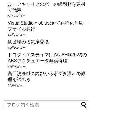
ルーフキャリアのバーの緩衝材を建材
で代用
62件のビュー
VisualStudioとobfuscarで難読化と単一
ファイル発行
53件のビュー
風呂場の換気扇交換
45件のビュー
トヨタ・エスティマ(DAA‑AHR20W)の
ABSアクチュエータ無償修理
44件のビュー
高圧洗浄機の内部から水ダダ漏れで修
理を試みる
37件のビュー