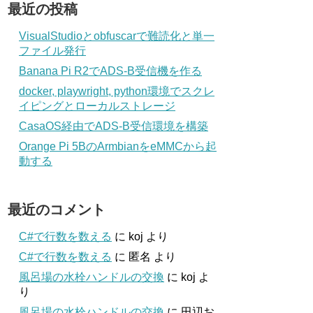
最近の投稿
VisualStudioとobfuscarで難読化と単一
ファイル発行
Banana Pi R2でADS-B受信機を作る
docker, playwright, python環境でスクレ
イピングとローカルストレージ
CasaOS経由でADS-B受信環境を構築
Orange Pi 5BのArmbianをeMMCから起
動する
最近のコメント
C#で行数を数える
に
koj
より
C#で行数を数える
に
匿名
より
風呂場の水栓ハンドルの交換
に
koj
よ
り
風呂場の水栓ハンドルの交換
に
田辺お