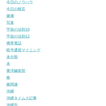
今日のノウハウ
今日の格言
健康
写真
宇宙の法則10
宇宙の法則12
携帯電話
暗号通貨マイニング
未分類
本
東洋鍼灸院
株
株関連
沖縄
沖縄タイムス記事
沖縄市