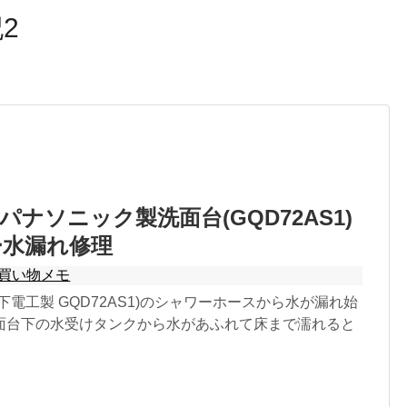
2
パナソニック製洗面台(GQD72AS1)
ー水漏れ修理
買い物メモ
下電工製 GQD72AS1)のシャワーホースから水が漏れ始
面台下の水受けタンクから水があふれて床まで濡れると