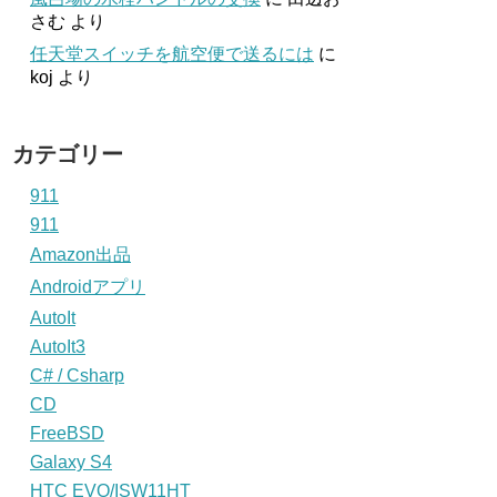
さむ
より
任天堂スイッチを航空便で送るには
に
koj
より
カテゴリー
911
911
Amazon出品
Androidアプリ
AutoIt
AutoIt3
C# / Csharp
CD
FreeBSD
Galaxy S4
HTC EVO/ISW11HT