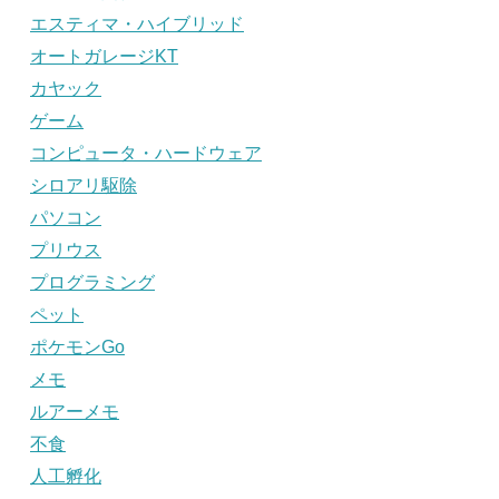
エスティマ・ハイブリッド
オートガレージKT
カヤック
ゲーム
コンピュータ・ハードウェア
シロアリ駆除
パソコン
プリウス
プログラミング
ペット
ポケモンGo
メモ
ルアーメモ
不食
人工孵化