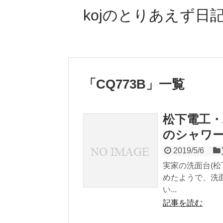
kojのとりあえず日記
「
CQ773B
」
一覧
松下電工・
のシャワ
2019/5/6
実家の洗面台(松
めたようで、洗
い...
記事を読む