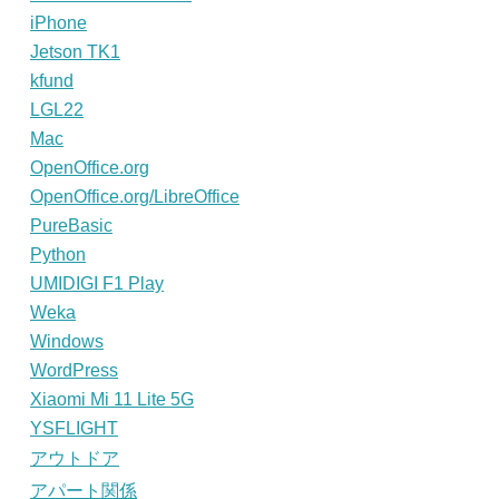
iPhone
Jetson TK1
kfund
LGL22
Mac
OpenOffice.org
OpenOffice.org/LibreOffice
PureBasic
Python
UMIDIGI F1 Play
Weka
Windows
WordPress
Xiaomi Mi 11 Lite 5G
YSFLIGHT
アウトドア
アパート関係