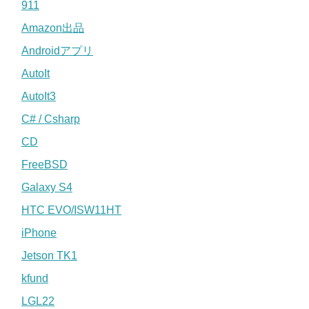
911
Amazon出品
Androidアプリ
AutoIt
AutoIt3
C# / Csharp
CD
FreeBSD
Galaxy S4
HTC EVO/ISW11HT
iPhone
Jetson TK1
kfund
LGL22