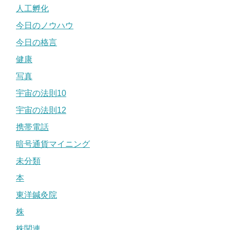
人工孵化
今日のノウハウ
今日の格言
健康
写真
宇宙の法則10
宇宙の法則12
携帯電話
暗号通貨マイニング
未分類
本
東洋鍼灸院
株
株関連