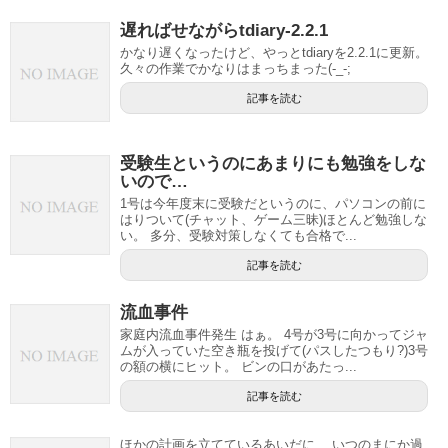
遅ればせながらtdiary-2.2.1
かなり遅くなったけど、やっとtdiaryを2.2.1に更新。
久々の作業でかなりはまっちまった(-_-;
記事を読む
受験生というのにあまりにも勉強をしな
いので…
1号は今年度末に受験だというのに、パソコンの前に
はりついて(チャット、ゲーム三昧)ほとんど勉強しな
い。 多分、受験対策しなくても合格で...
記事を読む
流血事件
家庭内流血事件発生 はぁ。 4号が3号に向かってジャ
ムが入っていた空き瓶を投げて(パスしたつもり?)3号
の額の横にヒット。 ビンの口があたっ...
記事を読む
ほかの計画を立てているあいだに、 いつのまにか過