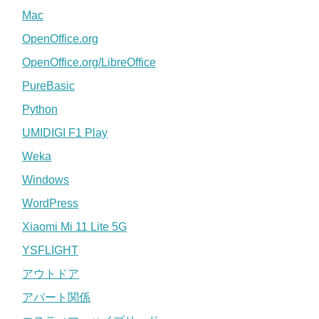
Mac
OpenOffice.org
OpenOffice.org/LibreOffice
PureBasic
Python
UMIDIGI F1 Play
Weka
Windows
WordPress
Xiaomi Mi 11 Lite 5G
YSFLIGHT
アウトドア
アパート関係