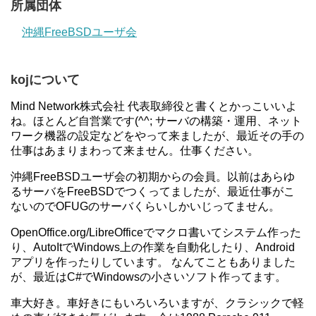
所属団体
沖縄FreeBSDユーザ会
kojについて
Mind Network株式会社 代表取締役と書くとかっこいいよ
ね。ほとんど自営業です(^^; サーバの構築・運用、ネット
ワーク機器の設定などをやって来ましたが、最近その手の
仕事はあまりまわって来ません。仕事ください。
沖縄FreeBSDユーザ会の初期からの会員。以前はあらゆ
るサーバをFreeBSDでつくってましたが、最近仕事がこ
ないのでOFUGのサーバくらいしかいじってません。
OpenOffice.org/LibreOfficeでマクロ書いてシステム作った
り、AutoItでWindows上の作業を自動化したり、Android
アプリを作ったりしています。 なんてこともありました
が、最近はC#でWindowsの小さいソフト作ってます。
車大好き。車好きにもいろいろいますが、クラシックで軽