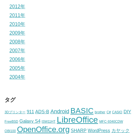
2012年
2011年
2010年
2009年
2008年
2007年
2006年
2005年
2004年
タグ
BASIC
Android
911
ADS-B
DIY
3Dプリンター
brother
C#
CASIO
LibreOffice
Galaxy S4
FreeBSD
ISW11HT
MFC-9340CDW
OpenOffice.org
SHARP
WordPress
カヤック
OBI100