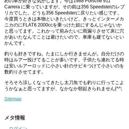
めの車が好きな気がします。今は1988 Porsche 911
Carrera に乗っていますが、その前は356 Speedsterのレプ
リカでした。どうも356 Speedsterに戻りたい感じです。
今度買うときは本物といきたいけど、きっとインターメカ
ニカのにFLAT6 2000ccを乗っけた奴にするんじゃないか
と思ってます。これかって前みたいに雨漏りさせて床に穴
があいたなんてことは避けたいので、車庫も建てないとい
かんです。
釣りも好きですね。たまにしか行きませんが。自分だけの
時はルアー投げてることが多いです。子供たち連れてる時
は安いルアーロッドに小さい針のサビキつけて小さいのを
数釣りさせてます。
そろそろ涼しくなってきたし太刀魚でも釣りに行ってこよ
うかなぁと思ってますが、なかなか朝起きられません(^^;
Sitemap
メタ情報
ログイン