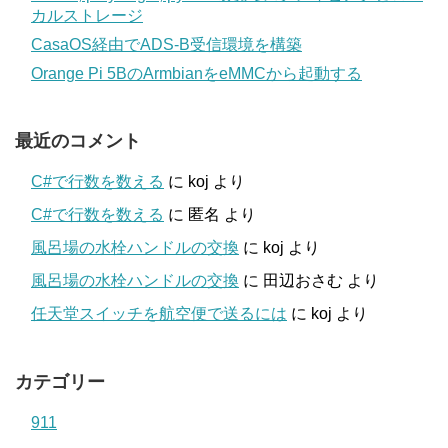
カルストレージ
CasaOS経由でADS-B受信環境を構築
Orange Pi 5BのArmbianをeMMCから起動する
最近のコメント
C#で行数を数える
に
koj
より
C#で行数を数える
に
匿名
より
風呂場の水栓ハンドルの交換
に
koj
より
風呂場の水栓ハンドルの交換
に
田辺おさむ
より
任天堂スイッチを航空便で送るには
に
koj
より
カテゴリー
911