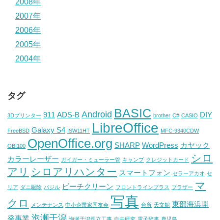
2008年
2007年
2006年
2005年
2004年
タグ
BASIC
Android
911
ADS-B
DIY
3Dプリンター
brother
C#
CASIO
LibreOffice
Galaxy S4
FreeBSD
ISW11HT
MFC-9340CDW
OpenOffice.org
SHARP
WordPress
カヤック
OBI100
シロ
カラーレーザー
ガイガー・ミューラー管
キャンプ
クレジットカード
アリ
シロアリハンター
スマートフォン
セラーアカオ
セ
マ
ビーチクリーン
リア
ダニ駆除
バジル
フロントラインプラス
ブラザー
写真
クロ
東部海浜開
メンテナンス
中小企業家同友会
台所
天文館
泡瀬干潟
発事業
泡瀬干潟埋立工事
自由研究
電子辞書
鹿児島