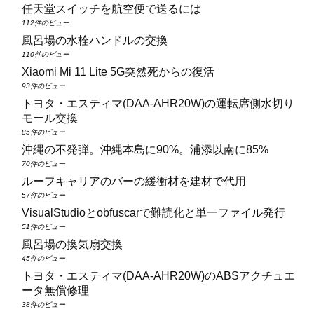
任天堂スイッチを航空便で送るには
112件のビュー
風呂場の水栓ハンドルの交換
110件のビュー
Xiaomi Mi 11 Lite 5G突然死からの復活
93件のビュー
トヨタ・エスティマ(DAA‑AHR20W)の運転席側水切り
モール交換
85件のビュー
沖縄の不発弾。沖縄本島に90%。浦添以南に85%
70件のビュー
ルーフキャリアのバーの緩衝材を建材で代用
57件のビュー
VisualStudioとobfuscarで難読化と単一ファイル発行
51件のビュー
風呂場の換気扇交換
45件のビュー
トヨタ・エスティマ(DAA‑AHR20W)のABSアクチュエ
ータ無償修理
38件のビュー