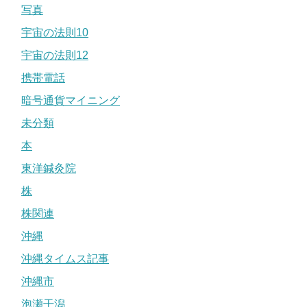
写真
宇宙の法則10
宇宙の法則12
携帯電話
暗号通貨マイニング
未分類
本
東洋鍼灸院
株
株関連
沖縄
沖縄タイムス記事
沖縄市
泡瀬干潟