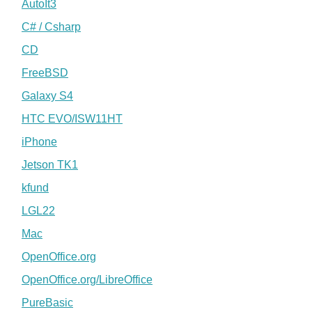
AutoIt3
C# / Csharp
CD
FreeBSD
Galaxy S4
HTC EVO/ISW11HT
iPhone
Jetson TK1
kfund
LGL22
Mac
OpenOffice.org
OpenOffice.org/LibreOffice
PureBasic