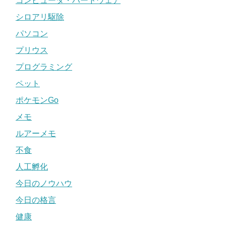
コンピュータ・ハードウェア
シロアリ駆除
パソコン
プリウス
プログラミング
ペット
ポケモンGo
メモ
ルアーメモ
不食
人工孵化
今日のノウハウ
今日の格言
健康