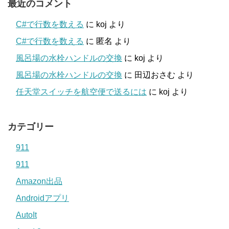
最近のコメント
C#で行数を数える
に
koj
より
C#で行数を数える
に
匿名
より
風呂場の水栓ハンドルの交換
に
koj
より
風呂場の水栓ハンドルの交換
に
田辺おさむ
より
任天堂スイッチを航空便で送るには
に
koj
より
カテゴリー
911
911
Amazon出品
Androidアプリ
AutoIt