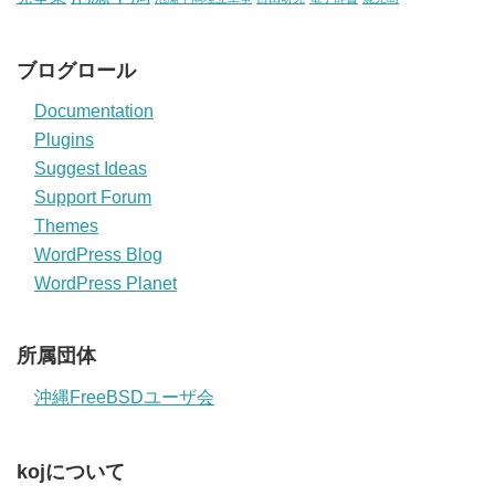
ブログロール
Documentation
Plugins
Suggest Ideas
Support Forum
Themes
WordPress Blog
WordPress Planet
所属団体
沖縄FreeBSDユーザ会
kojについて