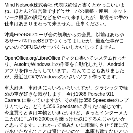
Mind Network株式会社 代表取締役と書くとかっこいいよ
ね。ほとんど自営業です(^^; サーバの構築・運用、ネット
ワーク機器の設定などをやって来ましたが、最近その手の
仕事はあまりまわって来ません。仕事ください。
沖縄FreeBSDユーザ会の初期からの会員。以前はあらゆ
るサーバをFreeBSDでつくってましたが、最近仕事がこ
ないのでOFUGのサーバくらいしかいじってません。
OpenOffice.org/LibreOfficeでマクロ書いてシステム作った
り、AutoItでWindows上の作業を自動化したり、Android
アプリを作ったりしています。 なんてこともありました
が、最近はC#でWindowsの小さいソフト作ってます。
車大好き。車好きにもいろいろいますが、クラシックで軽
めの車が好きな気がします。今は1988 Porsche 911
Carrera に乗っていますが、その前は356 Speedsterのレプ
リカでした。どうも356 Speedsterに戻りたい感じです。
今度買うときは本物といきたいけど、きっとインターメカ
ニカのにFLAT6 2000ccを乗っけた奴にするんじゃないか
と思ってます。これかって前みたいに雨漏りさせて床に穴
があいたなんてことは避けたいので、車庫も建てないとい