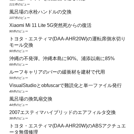
111件のビュー
風呂場の水栓ハンドルの交換
107件のビュー
Xiaomi Mi 11 Lite 5G突然死からの復活
90件のビュー
トヨタ・エスティマ(DAA‑AHR20W)の運転席側水切り
モール交換
90件のビュー
沖縄の不発弾。沖縄本島に90%。浦添以南に85%
68件のビュー
ルーフキャリアのバーの緩衝材を建材で代用
59件のビュー
VisualStudioとobfuscarで難読化と単一ファイル発行
49件のビュー
風呂場の換気扇交換
44件のビュー
2007エスティマハイブリッドのエアフィルタ交換
38件のビュー
トヨタ・エスティマ(DAA‑AHR20W)のABSアクチュエ
ータ無償修理