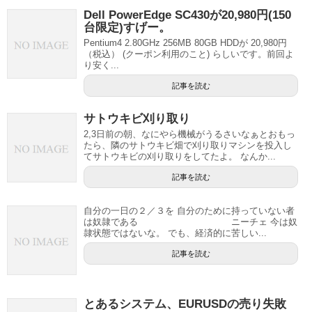
Dell PowerEdge SC430が20,980円(150
台限定)すげー。
Pentium4 2.80GHz 256MB 80GB HDDが 20,980円
（税込） (クーポン利用のこと) らしいです。前回よ
り安く...
記事を読む
サトウキビ刈り取り
2,3日前の朝、なにやら機械がうるさいなぁとおもっ
たら、隣のサトウキビ畑で刈り取りマシンを投入し
てサトウキビの刈り取りをしてたよ。 なんか...
記事を読む
自分の一日の２／３を 自分のために持っていない者
は奴隷である ニーチェ 今は奴
隷状態ではないな。 でも、経済的に苦しい...
記事を読む
とあるシステム、EURUSDの売り失敗