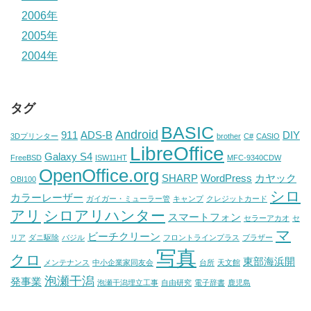
2006年
2005年
2004年
タグ
BASIC
Android
911
ADS-B
DIY
3Dプリンター
brother
C#
CASIO
LibreOffice
Galaxy S4
FreeBSD
ISW11HT
MFC-9340CDW
OpenOffice.org
SHARP
WordPress
カヤック
OBI100
シロ
カラーレーザー
ガイガー・ミューラー管
キャンプ
クレジットカード
アリ
シロアリハンター
スマートフォン
セラーアカオ
セ
マ
ビーチクリーン
リア
ダニ駆除
バジル
フロントラインプラス
ブラザー
写真
クロ
東部海浜開
メンテナンス
中小企業家同友会
台所
天文館
泡瀬干潟
発事業
泡瀬干潟埋立工事
自由研究
電子辞書
鹿児島