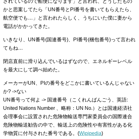
されているので船便になります」と言われ、どうしたもの
かと思案してたら「UN番号とPI番号を書いてもらえたら、
航空便でも…」と言われたらしく、うちにいた僕に妻から
電話がかかってきた。
いきなり、UN番号(国連番号)、PI番号(梱包番号)って言われ
てもね…
閉店直前に滑り込んでいるはずなので、エネルギーレベル
を最大にして調べ始めた。
メーカーがUN、PIの番号をどこかに書いているんじゃない
か? ->ない
UN番号って何よ -> 国連番号（こくれんばんごう、英語:
United Nations Number 、略称：UN No.）とは国連経済社
会理事会に設置された危険物輸送専門家委員会の国際連合
危険物輸送勧告の中で、輸送上の危険性や有害性がある化
学物質に付与された番号である。(
Wipipedia
)