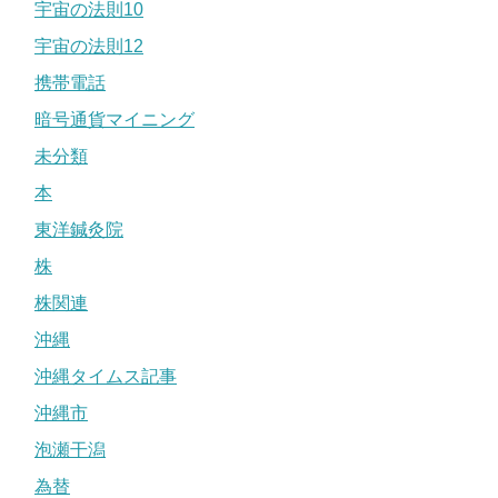
宇宙の法則10
宇宙の法則12
携帯電話
暗号通貨マイニング
未分類
本
東洋鍼灸院
株
株関連
沖縄
沖縄タイムス記事
沖縄市
泡瀬干潟
為替