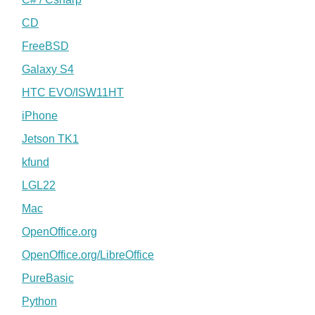
CD
FreeBSD
Galaxy S4
HTC EVO/ISW11HT
iPhone
Jetson TK1
kfund
LGL22
Mac
OpenOffice.org
OpenOffice.org/LibreOffice
PureBasic
Python