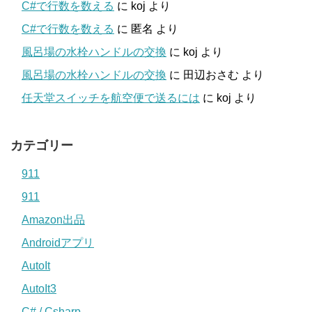
C#で行数を数える
に
koj
より
C#で行数を数える
に
匿名
より
風呂場の水栓ハンドルの交換
に
koj
より
風呂場の水栓ハンドルの交換
に
田辺おさむ
より
任天堂スイッチを航空便で送るには
に
koj
より
カテゴリー
911
911
Amazon出品
Androidアプリ
AutoIt
AutoIt3
C# / Csharp