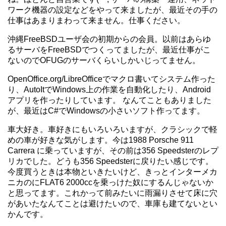
ワーク機器の設定などをやって来ましたが、最近その手の
仕事はあまりまわって来ません。仕事ください。
沖縄FreeBSDユーザ会の初期からの会員。以前はあらゆ
るサーバをFreeBSDでつくってましたが、最近仕事がこ
ないのでOFUGのサーバくらいしかいじってません。
OpenOffice.org/LibreOfficeでマクロ書いてシステム作った
り、AutoItでWindows上の作業を自動化したり、Android
アプリを作ったりしています。 なんてこともありました
が、最近はC#でWindowsの小さいソフト作ってます。
車大好き。車好きにもいろいろいますが、クラシックで軽
めの車が好きな気がします。今は1988 Porsche 911
Carrera に乗っていますが、その前は356 Speedsterのレプ
リカでした。どうも356 Speedsterに戻りたい感じです。
今度買うときは本物といきたいけど、きっとインターメカ
ニカのにFLAT6 2000ccを乗っけた奴にするんじゃないか
と思ってます。これかって前みたいに雨漏りさせて床に穴
があいたなんてことは避けたいので、車庫も建てないとい
かんです。