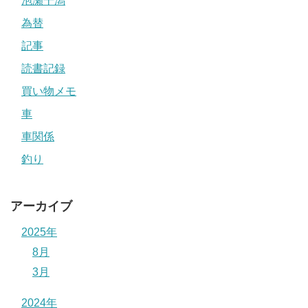
泡瀬干潟
為替
記事
読書記録
買い物メモ
車
車関係
釣り
アーカイブ
2025年
8月
3月
2024年