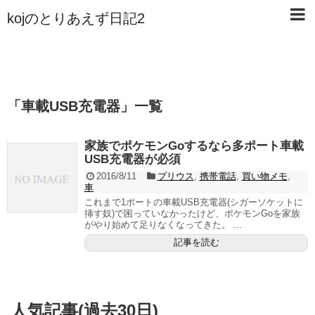
kojのとりあえず日記2
「
車載USB充電器
」
一覧
家族でポケモンGoするなら多ポート車載
USB充電器が必須
2016/8/11
プリウス
,
携帯電話
,
買い物メモ
,
車
これまで1ポートの車載USB充電器(シガーソケットに
挿す奴)で困っていなかったけど、ポケモンGoを家族
がやり始めて足りなくなってきた。 ...
記事を読む
人気記事(過去30日)