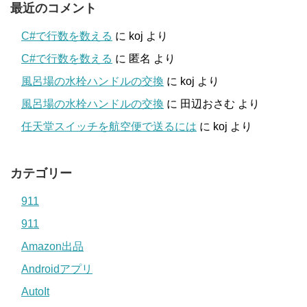
最近のコメント
C#で行数を数える
に
koj
より
C#で行数を数える
に
匿名
より
風呂場の水栓ハンドルの交換
に
koj
より
風呂場の水栓ハンドルの交換
に
田辺おさむ
より
任天堂スイッチを航空便で送るには
に
koj
より
カテゴリー
911
911
Amazon出品
Androidアプリ
AutoIt