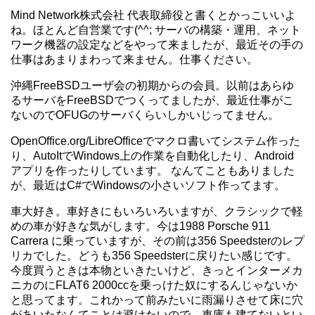
Mind Network株式会社 代表取締役と書くとかっこいいよ
ね。ほとんど自営業です(^^; サーバの構築・運用、ネット
ワーク機器の設定などをやって来ましたが、最近その手の
仕事はあまりまわって来ません。仕事ください。
沖縄FreeBSDユーザ会の初期からの会員。以前はあらゆ
るサーバをFreeBSDでつくってましたが、最近仕事がこ
ないのでOFUGのサーバくらいしかいじってません。
OpenOffice.org/LibreOfficeでマクロ書いてシステム作った
り、AutoItでWindows上の作業を自動化したり、Android
アプリを作ったりしています。 なんてこともありました
が、最近はC#でWindowsの小さいソフト作ってます。
車大好き。車好きにもいろいろいますが、クラシックで軽
めの車が好きな気がします。今は1988 Porsche 911
Carrera に乗っていますが、その前は356 Speedsterのレプ
リカでした。どうも356 Speedsterに戻りたい感じです。
今度買うときは本物といきたいけど、きっとインターメカ
ニカのにFLAT6 2000ccを乗っけた奴にするんじゃないか
と思ってます。これかって前みたいに雨漏りさせて床に穴
があいたなんてことは避けたいので、車庫も建てないとい