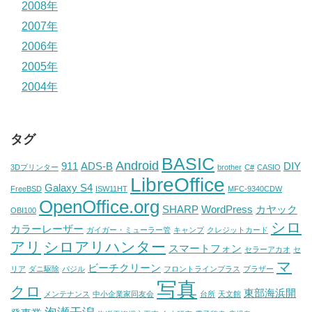
2008年
2007年
2006年
2005年
2004年
タグ
BASIC
Android
911
ADS-B
DIY
3Dプリンター
brother
C#
CASIO
LibreOffice
Galaxy S4
FreeBSD
ISW11HT
MFC-9340CDW
OpenOffice.org
SHARP
WordPress
カヤック
OBI100
シロ
カラーレーザー
ガイガー・ミューラー管
キャンプ
クレジットカード
アリ
シロアリハンター
スマートフォン
セラーアカオ
セ
マ
ビーチクリーン
リア
ダニ駆除
バジル
フロントラインプラス
ブラザー
写真
クロ
東部海浜開
メンテナンス
中小企業家同友会
台所
天文館