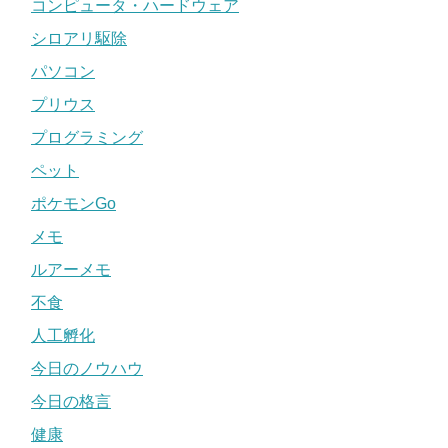
コンピュータ・ハードウェア
シロアリ駆除
パソコン
プリウス
プログラミング
ペット
ポケモンGo
メモ
ルアーメモ
不食
人工孵化
今日のノウハウ
今日の格言
健康