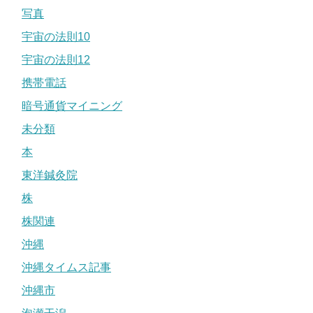
写真
宇宙の法則10
宇宙の法則12
携帯電話
暗号通貨マイニング
未分類
本
東洋鍼灸院
株
株関連
沖縄
沖縄タイムス記事
沖縄市