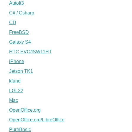
AutoIt3
C# / Csharp
CD
FreeBSD
Galaxy S4
HTC EVO/ISW11HT
iPhone
Jetson TK1
kfund
LGL22
Mac
OpenOffice.org
OpenOffice.org/LibreOffice
PureBasic