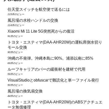
任天堂スイッチを航空便で送るには
115件のビュー
風呂場の水栓ハンドルの交換
114件のビュー
Xiaomi Mi 11 Lite 5G突然死からの復活
91件のビュー
トヨタ・エスティマ(DAA‑AHR20W)の運転席側水切り
モール交換
90件のビュー
沖縄の不発弾。沖縄本島に90%。浦添以南に85%
69件のビュー
ルーフキャリアのバーの緩衝材を建材で代用
59件のビュー
VisualStudioとobfuscarで難読化と単一ファイル発行
50件のビュー
風呂場の換気扇交換
44件のビュー
トヨタ・エスティマ(DAA‑AHR20W)のABSアクチュエ
ータ無償修理