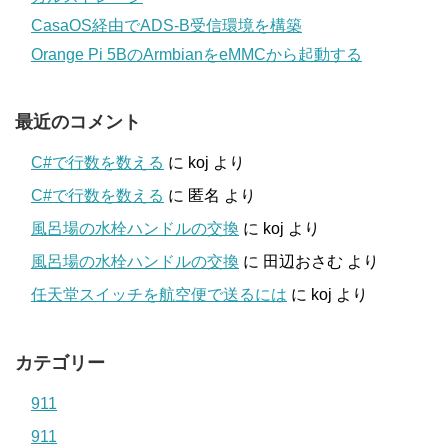
CasaOS経由でADS-B受信環境を構築
Orange Pi 5BのArmbianをeMMCから起動する
最近のコメント
C#で行数を数える
に
koj
より
C#で行数を数える
に
匿名
より
風呂場の水栓ハンドルの交換
に
koj
より
風呂場の水栓ハンドルの交換
に
田辺おさむ
より
任天堂スイッチを航空便で送るには
に
koj
より
カテゴリー
911
911