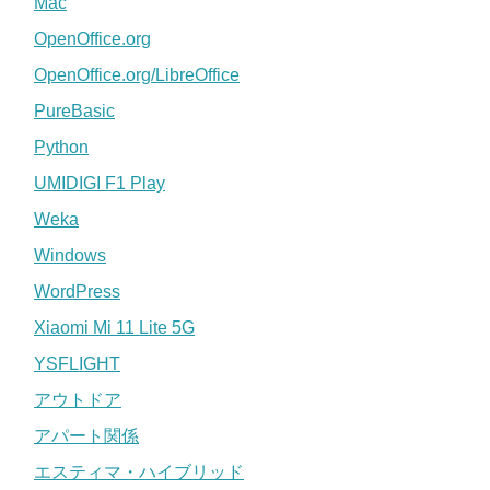
Mac
OpenOffice.org
OpenOffice.org/LibreOffice
PureBasic
Python
UMIDIGI F1 Play
Weka
Windows
WordPress
Xiaomi Mi 11 Lite 5G
YSFLIGHT
アウトドア
アパート関係
エスティマ・ハイブリッド