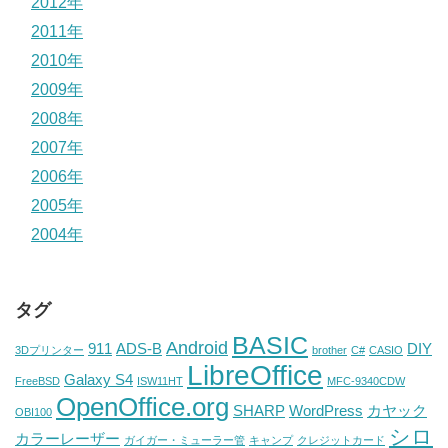
2012年
2011年
2010年
2009年
2008年
2007年
2006年
2005年
2004年
タグ
BASIC
Android
911
ADS-B
DIY
3Dプリンター
brother
C#
CASIO
LibreOffice
Galaxy S4
FreeBSD
ISW11HT
MFC-9340CDW
OpenOffice.org
SHARP
WordPress
カヤック
OBI100
シロ
カラーレーザー
ガイガー・ミューラー管
キャンプ
クレジットカード