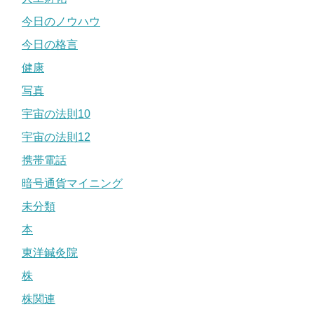
今日のノウハウ
今日の格言
健康
写真
宇宙の法則10
宇宙の法則12
携帯電話
暗号通貨マイニング
未分類
本
東洋鍼灸院
株
株関連