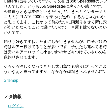
Carrera に乗っていますが、その前は356 Speedsterのレプ
リカでした。どうも356 Speedsterに戻りたい感じです。
今度買うときは本物といきたいけど、きっとインターメカ
ニカのにFLAT6 2000ccを乗っけた奴にするんじゃないか
と思ってます。これかって前みたいに雨漏りさせて床に穴
があいたなんてことは避けたいので、車庫も建てないとい
かんです。
釣りも好きですね。たまにしか行きませんが。自分だけの
時はルアー投げてることが多いです。子供たち連れてる時
は安いルアーロッドに小さい針のサビキつけて小さいのを
数釣りさせてます。
そろそろ涼しくなってきたし太刀魚でも釣りに行ってこよ
うかなぁと思ってますが、なかなか朝起きられません(^^;
Sitemap
メタ情報
ログイン