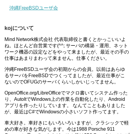
沖縄FreeBSDユーザ会
kojについて
Mind Network株式会社 代表取締役と書くとかっこいいよ
ね。ほとんど自営業です(^^; サーバの構築・運用、ネット
ワーク機器の設定などをやって来ましたが、最近その手の
仕事はあまりまわって来ません。仕事ください。
沖縄FreeBSDユーザ会の初期からの会員。以前はあらゆ
るサーバをFreeBSDでつくってましたが、最近仕事がこ
ないのでOFUGのサーバくらいしかいじってません。
OpenOffice.org/LibreOfficeでマクロ書いてシステム作った
り、AutoItでWindows上の作業を自動化したり、Android
アプリを作ったりしています。 なんてこともありました
が、最近はC#でWindowsの小さいソフト作ってます。
車大好き。車好きにもいろいろいますが、クラシックで軽
めの車が好きな気がします。今は1988 Porsche 911