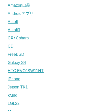
Amazon出品
Androidアプリ
AutoIt
AutoIt3
C# / Csharp
CD
FreeBSD
Galaxy S4
HTC EVO/ISW11HT
iPhone
Jetson TK1
kfund
LGL22