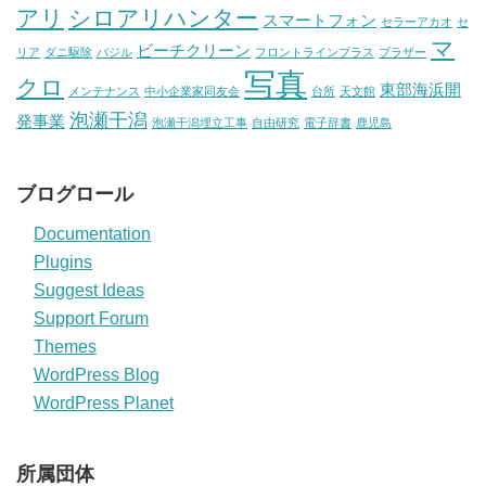
アリ
シロアリハンター
スマートフォン
セラーアカオ
セ
マ
ビーチクリーン
リア
ダニ駆除
バジル
フロントラインプラス
ブラザー
写真
クロ
東部海浜開
メンテナンス
中小企業家同友会
台所
天文館
泡瀬干潟
発事業
泡瀬干潟埋立工事
自由研究
電子辞書
鹿児島
ブログロール
Documentation
Plugins
Suggest Ideas
Support Forum
Themes
WordPress Blog
WordPress Planet
所属団体