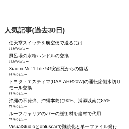
人気記事(過去30日)
任天堂スイッチを航空便で送るには
113件のビュー
風呂場の水栓ハンドルの交換
112件のビュー
Xiaomi Mi 11 Lite 5G突然死からの復活
98件のビュー
トヨタ・エスティマ(DAA‑AHR20W)の運転席側水切り
モール交換
88件のビュー
沖縄の不発弾。沖縄本島に90%。浦添以南に85%
71件のビュー
ルーフキャリアのバーの緩衝材を建材で代用
58件のビュー
VisualStudioとobfuscarで難読化と単一ファイル発行