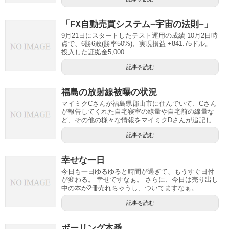
「FX自動売買システム−宇宙の法則−」
9月21日にスタートしたテスト運用の成績 10月2日時
点で、6勝6敗(勝率50%)、実現損益 +841.75ドル。
投入した証拠金5,000...
記事を読む
福島の放射線被曝の状況
マイミクCさんが福島県郡山市に住んでいて、Cさん
が報告してくれた自宅寝室の線量や自宅前の線量な
ど、その他の様々な情報をマイミクDさんが追記し...
記事を読む
幸せな一日
今日も一日ゆるゆると時間が過ぎて、もうすぐ日付
が変わる。 幸せですなぁ。 さらに、今日は売り出し
中の本が2冊売れちゃうし、ついてますなぁ。 ...
記事を読む
ボーリング本番