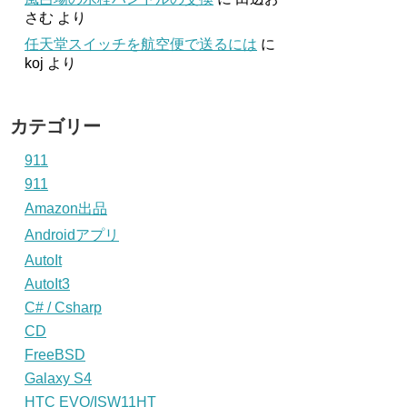
さむ
より
任天堂スイッチを航空便で送るには
に
koj
より
カテゴリー
911
911
Amazon出品
Androidアプリ
AutoIt
AutoIt3
C# / Csharp
CD
FreeBSD
Galaxy S4
HTC EVO/ISW11HT