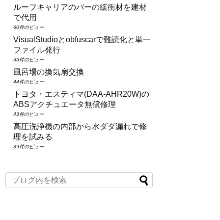
ルーフキャリアのバーの緩衝材を建材
で代用
60件のビュー
VisualStudioとobfuscarで難読化と単一
ファイル発行
55件のビュー
風呂場の換気扇交換
44件のビュー
トヨタ・エスティマ(DAA‑AHR20W)の
ABSアクチュエータ無償修理
43件のビュー
高圧洗浄機の内部から水ダダ漏れで修
理を試みる
39件のビュー