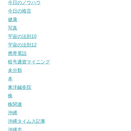
今日のノウハウ
今日の格言
健康
写真
宇宙の法則10
宇宙の法則12
携帯電話
暗号通貨マイニング
未分類
本
東洋鍼灸院
株
株関連
沖縄
沖縄タイムス記事
沖縄市