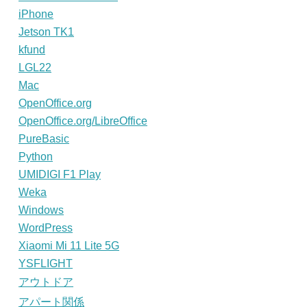
iPhone
Jetson TK1
kfund
LGL22
Mac
OpenOffice.org
OpenOffice.org/LibreOffice
PureBasic
Python
UMIDIGI F1 Play
Weka
Windows
WordPress
Xiaomi Mi 11 Lite 5G
YSFLIGHT
アウトドア
アパート関係