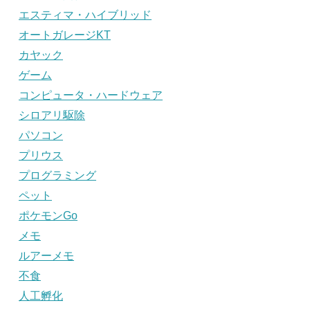
エスティマ・ハイブリッド
オートガレージKT
カヤック
ゲーム
コンピュータ・ハードウェア
シロアリ駆除
パソコン
プリウス
プログラミング
ペット
ポケモンGo
メモ
ルアーメモ
不食
人工孵化