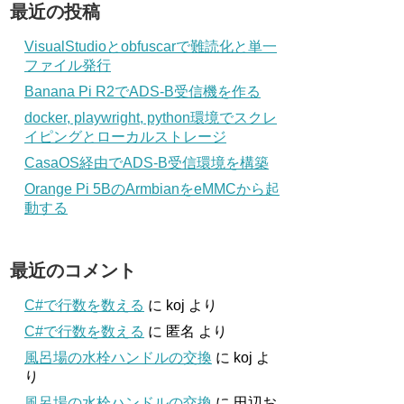
最近の投稿
VisualStudioとobfuscarで難読化と単一
ファイル発行
Banana Pi R2でADS-B受信機を作る
docker, playwright, python環境でスクレ
イピングとローカルストレージ
CasaOS経由でADS-B受信環境を構築
Orange Pi 5BのArmbianをeMMCから起
動する
最近のコメント
C#で行数を数える
に
koj
より
C#で行数を数える
に
匿名
より
風呂場の水栓ハンドルの交換
に
koj
よ
り
風呂場の水栓ハンドルの交換
に
田辺お