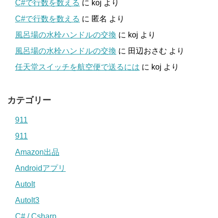
C#で行数を数える
に
koj
より
C#で行数を数える
に
匿名
より
風呂場の水栓ハンドルの交換
に
koj
より
風呂場の水栓ハンドルの交換
に
田辺おさむ
より
任天堂スイッチを航空便で送るには
に
koj
より
カテゴリー
911
911
Amazon出品
Androidアプリ
AutoIt
AutoIt3
C# / Csharp