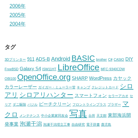
2006年
2005年
2004年
タグ
BASIC
Android
911
ADS-B
DIY
3Dプリンター
brother
C#
CASIO
LibreOffice
Galaxy S4
FreeBSD
ISW11HT
MFC-9340CDW
OpenOffice.org
SHARP
WordPress
カヤック
OBI100
シロ
カラーレーザー
ガイガー・ミューラー管
キャンプ
クレジットカード
アリ
シロアリハンター
スマートフォン
セラーアカオ
セ
マ
ビーチクリーン
リア
ダニ駆除
バジル
フロントラインプラス
ブラザー
写真
クロ
東部海浜開
メンテナンス
中小企業家同友会
台所
天文館
泡瀬干潟
発事業
泡瀬干潟埋立工事
自由研究
電子辞書
鹿児島