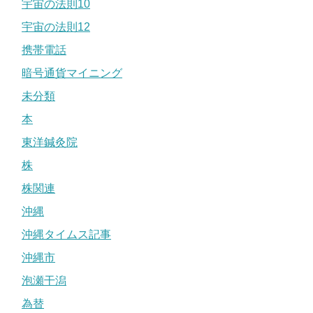
宇宙の法則10
宇宙の法則12
携帯電話
暗号通貨マイニング
未分類
本
東洋鍼灸院
株
株関連
沖縄
沖縄タイムス記事
沖縄市
泡瀬干潟
為替