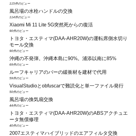
115件のビュー
風呂場の水栓ハンドルの交換
114件のビュー
Xiaomi Mi 11 Lite 5G突然死からの復活
90件のビュー
トヨタ・エスティマ(DAA‑AHR20W)の運転席側水切り
モール交換
90件のビュー
沖縄の不発弾。沖縄本島に90%。浦添以南に85%
69件のビュー
ルーフキャリアのバーの緩衝材を建材で代用
59件のビュー
VisualStudioとobfuscarで難読化と単一ファイル発行
50件のビュー
風呂場の換気扇交換
44件のビュー
トヨタ・エスティマ(DAA‑AHR20W)のABSアクチュエ
ータ無償修理
40件のビュー
2007エスティマハイブリッドのエアフィルタ交換