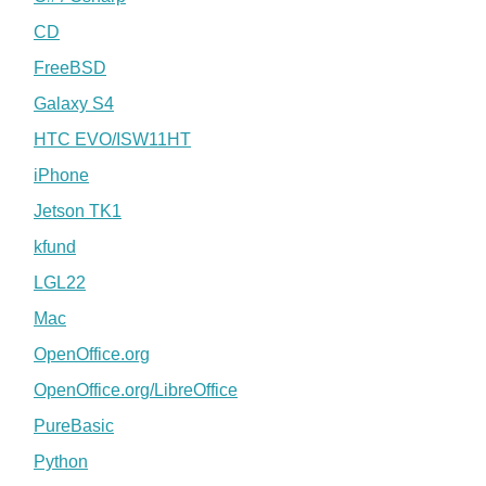
CD
FreeBSD
Galaxy S4
HTC EVO/ISW11HT
iPhone
Jetson TK1
kfund
LGL22
Mac
OpenOffice.org
OpenOffice.org/LibreOffice
PureBasic
Python