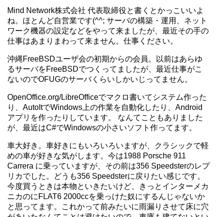
Mind Network株式会社 代表取締役と書くとかっこいいよ
ね。ほとんど自営業です(^^; サーバの構築・運用、ネット
ワーク機器の設定などをやって来ましたが、最近その手の
仕事はあまりまわって来ません。仕事ください。
沖縄FreeBSDユーザ会の初期からの会員。以前はあらゆ
るサーバをFreeBSDでつくってましたが、最近仕事がこ
ないのでOFUGのサーバくらいしかいじってません。
OpenOffice.org/LibreOfficeでマクロ書いてシステム作った
り、AutoItでWindows上の作業を自動化したり、Android
アプリを作ったりしています。 なんてこともありました
が、最近はC#でWindowsの小さいソフト作ってます。
車大好き。車好きにもいろいろいますが、クラシックで軽
めの車が好きな気がします。今は1988 Porsche 911
Carrera に乗っていますが、その前は356 Speedsterのレプ
リカでした。どうも356 Speedsterに戻りたい感じです。
今度買うときは本物といきたいけど、きっとインターメカ
ニカのにFLAT6 2000ccを乗っけた奴にするんじゃないか
と思ってます。これかって前みたいに雨漏りさせて床に穴
があいたなんてことは避けたいので、車庫も建てないとい