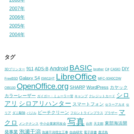
2007年
2006年
2005年
2004年
タグ
BASIC
Android
911
ADS-B
DIY
3Dプリンター
brother
C#
CASIO
LibreOffice
Galaxy S4
FreeBSD
ISW11HT
MFC-9340CDW
OpenOffice.org
SHARP
WordPress
カヤック
OBI100
シロ
カラーレーザー
ガイガー・ミューラー管
キャンプ
クレジットカード
アリ
シロアリハンター
スマートフォン
セラーアカオ
セ
マ
ビーチクリーン
リア
ダニ駆除
バジル
フロントラインプラス
ブラザー
写真
クロ
東部海浜開
メンテナンス
中小企業家同友会
台所
天文館
泡瀬干潟
発事業
泡瀬干潟埋立工事
自由研究
電子辞書
鹿児島