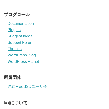
ブログロール
Documentation
Plugins
Suggest Ideas
Support Forum
Themes
WordPress Blog
WordPress Planet
所属団体
沖縄FreeBSDユーザ会
kojについて