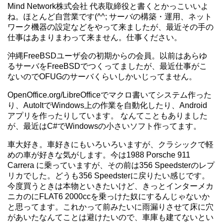
Mind Network株式会社 代表取締役と書くとかっこいいよ
ね。ほとんど自営業です(^^; サーバの構築・運用、ネット
ワーク機器の設定などをやって来ましたが、最近その手の
仕事はあまりまわって来ません。仕事ください。
沖縄FreeBSDユーザ会の初期からの会員。以前はあらゆ
るサーバをFreeBSDでつくってましたが、最近仕事がこ
ないのでOFUGのサーバくらいしかいじってません。
OpenOffice.org/LibreOfficeでマクロ書いてシステム作った
り、AutoItでWindows上の作業を自動化したり、Android
アプリを作ったりしています。 なんてこともありました
が、最近はC#でWindowsの小さいソフト作ってます。
車大好き。車好きにもいろいろいますが、クラシックで軽
めの車が好きな気がします。今は1988 Porsche 911
Carrera に乗っていますが、その前は356 Speedsterのレプ
リカでした。どうも356 Speedsterに戻りたい感じです。
今度買うときは本物といきたいけど、きっとインターメカ
ニカのにFLAT6 2000ccを乗っけた奴にするんじゃないか
と思ってます。これかって前みたいに雨漏りさせて床に穴
があいたなんてことは避けたいので、車庫も建てないとい