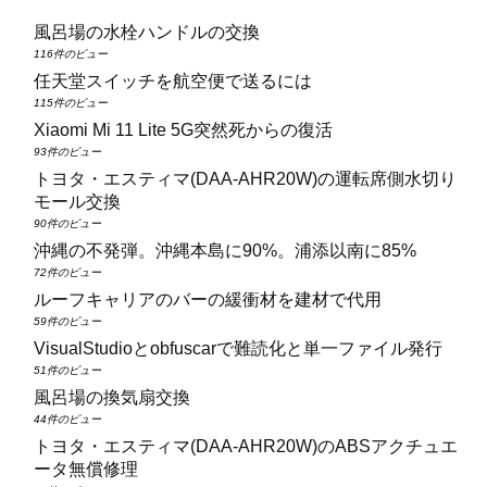
風呂場の水栓ハンドルの交換
116件のビュー
任天堂スイッチを航空便で送るには
115件のビュー
Xiaomi Mi 11 Lite 5G突然死からの復活
93件のビュー
トヨタ・エスティマ(DAA‑AHR20W)の運転席側水切り
モール交換
90件のビュー
沖縄の不発弾。沖縄本島に90%。浦添以南に85%
72件のビュー
ルーフキャリアのバーの緩衝材を建材で代用
59件のビュー
VisualStudioとobfuscarで難読化と単一ファイル発行
51件のビュー
風呂場の換気扇交換
44件のビュー
トヨタ・エスティマ(DAA‑AHR20W)のABSアクチュエ
ータ無償修理