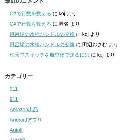
最近のコメント
C#で行数を数える
に
koj
より
C#で行数を数える
に
匿名
より
風呂場の水栓ハンドルの交換
に
koj
より
風呂場の水栓ハンドルの交換
に
田辺おさむ
より
任天堂スイッチを航空便で送るには
に
koj
より
カテゴリー
911
911
Amazon出品
Androidアプリ
AutoIt