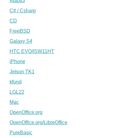
AutoIt3
C# / Csharp
CD
FreeBSD
Galaxy S4
HTC EVO/ISW11HT
iPhone
Jetson TK1
kfund
LGL22
Mac
OpenOffice.org
OpenOffice.org/LibreOffice
PureBasic