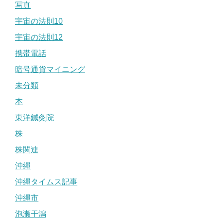
写真
宇宙の法則10
宇宙の法則12
携帯電話
暗号通貨マイニング
未分類
本
東洋鍼灸院
株
株関連
沖縄
沖縄タイムス記事
沖縄市
泡瀬干潟