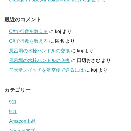
最近のコメント
C#で行数を数える
に
koj
より
C#で行数を数える
に
匿名
より
風呂場の水栓ハンドルの交換
に
koj
より
風呂場の水栓ハンドルの交換
に
田辺おさむ
より
任天堂スイッチを航空便で送るには
に
koj
より
カテゴリー
911
911
Amazon出品
Androidアプリ