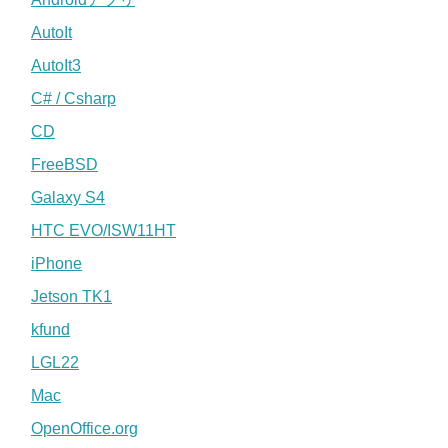
AutoIt
AutoIt3
C# / Csharp
CD
FreeBSD
Galaxy S4
HTC EVO/ISW11HT
iPhone
Jetson TK1
kfund
LGL22
Mac
OpenOffice.org