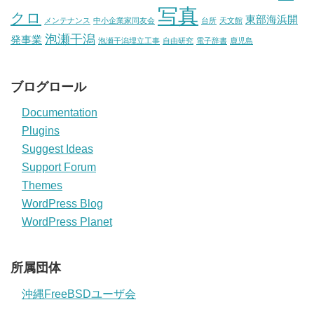
写真
クロ
東部海浜開
メンテナンス
中小企業家同友会
台所
天文館
泡瀬干潟
発事業
泡瀬干潟埋立工事
自由研究
電子辞書
鹿児島
ブログロール
Documentation
Plugins
Suggest Ideas
Support Forum
Themes
WordPress Blog
WordPress Planet
所属団体
沖縄FreeBSDユーザ会