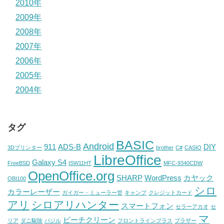
2010年
2009年
2008年
2007年
2006年
2005年
2004年
タグ
BASIC
Android
911
ADS-B
DIY
3Dプリンター
brother
C#
CASIO
LibreOffice
Galaxy S4
FreeBSD
ISW11HT
MFC-9340CDW
OpenOffice.org
SHARP
WordPress
カヤック
OBI100
シロ
カラーレーザー
ガイガー・ミューラー管
キャンプ
クレジットカード
アリ
シロアリハンター
スマートフォン
セラーアカオ
セ
マ
ビーチクリーン
リア
ダニ駆除
バジル
フロントラインプラス
ブラザー