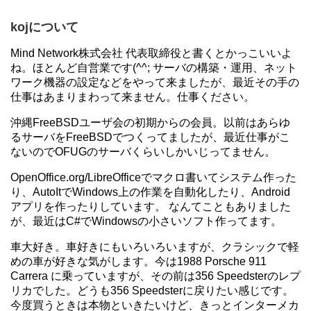
kojについて
Mind Network株式会社 代表取締役と書くとかっこいいよ
ね。ほとんど自営業です(^^; サーバの構築・運用、ネット
ワーク機器の設定などをやって来ましたが、最近その手の
仕事はあまりまわって来ません。仕事ください。
沖縄FreeBSDユーザ会の初期からの会員。以前はあらゆ
るサーバをFreeBSDでつくってましたが、最近仕事がこ
ないのでOFUGのサーバくらいしかいじってません。
OpenOffice.org/LibreOfficeでマクロ書いてシステム作った
り、AutoItでWindows上の作業を自動化したり、Android
アプリを作ったりしています。 なんてこともありました
が、最近はC#でWindowsの小さいソフト作ってます。
車大好き。車好きにもいろいろいますが、クラシックで軽
めの車が好きな気がします。今は1988 Porsche 911
Carrera に乗っていますが、その前は356 Speedsterのレプ
リカでした。どうも356 Speedsterに戻りたい感じです。
今度買うときは本物といきたいけど、きっとインターメカ