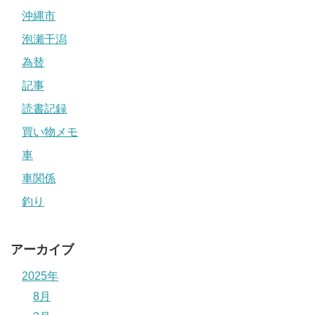
沖縄市
泡瀬干潟
為替
記事
読書記録
買い物メモ
車
車関係
釣り
アーカイブ
2025年
8月