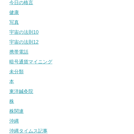
今日の格言
健康
写真
宇宙の法則10
宇宙の法則12
携帯電話
暗号通貨マイニング
未分類
本
東洋鍼灸院
株
株関連
沖縄
沖縄タイムス記事