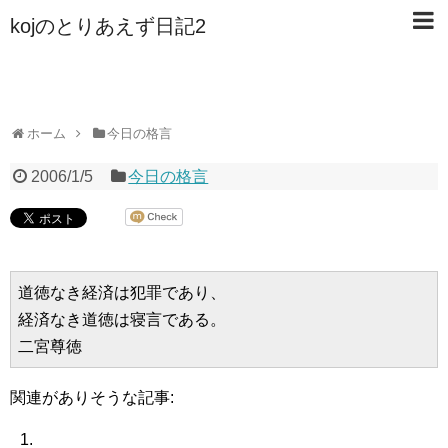
kojのとりあえず日記2
ホーム
今日の格言
2006/1/5
今日の格言
道徳なき経済は犯罪であり、

経済なき道徳は寝言である。

関連がありそうな記事: