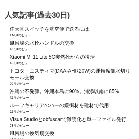
人気記事(過去30日)
任天堂スイッチを航空便で送るには
118件のビュー
風呂場の水栓ハンドルの交換
107件のビュー
Xiaomi Mi 11 Lite 5G突然死からの復活
102件のビュー
トヨタ・エスティマ(DAA‑AHR20W)の運転席側水切り
モール交換
90件のビュー
沖縄の不発弾。沖縄本島に90%。浦添以南に85%
72件のビュー
ルーフキャリアのバーの緩衝材を建材で代用
62件のビュー
VisualStudioとobfuscarで難読化と単一ファイル発行
53件のビュー
風呂場の換気扇交換