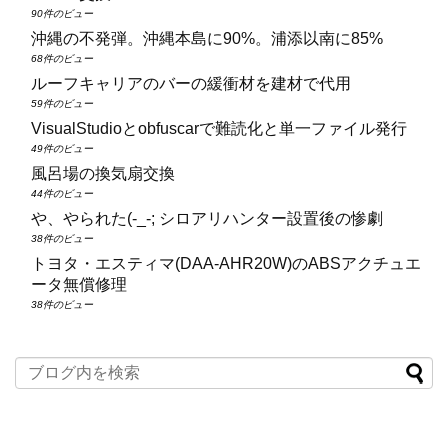
90件のビュー
沖縄の不発弾。沖縄本島に90%。浦添以南に85%
68件のビュー
ルーフキャリアのバーの緩衝材を建材で代用
59件のビュー
VisualStudioとobfuscarで難読化と単一ファイル発行
49件のビュー
風呂場の換気扇交換
44件のビュー
や、やられた(-_-; シロアリハンター設置後の惨劇
38件のビュー
トヨタ・エスティマ(DAA‑AHR20W)のABSアクチュエ
ータ無償修理
38件のビュー