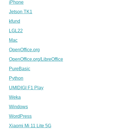
iPhone
Jetson TK1
kfund
LGL22
Mac
OpenOffice.org
OpenOffice.org/LibreOffice
PureBasic
Python
UMIDIGI F1 Play
Weka
Windows
WordPress
Xiaomi Mi 11 Lite 5G