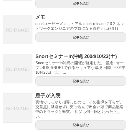
記事を読む
メモ
snortユーザーズマニュアル snort release 2.0.2 ネッ
トワークエンジニアのプロになる条件とは(@IT)
記事を読む
Snortセミナーin沖縄 2004/10/23(土)
Snortセミナーin沖縄の開催が確定した。 題名: オー
プンIDS SNORTで作るセキュアな環境 日時: 2004年
10月23日（土）...
記事を読む
息子が入院
実地でしっかり指導したのに、その指導を守らず、
交差点に減速せずに突っ込んで出会い頭で商品配送
中のトラックと衝突。 祖父も何十回と叱ったらし
い...
記事を読む