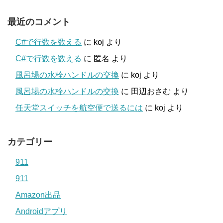
最近のコメント
C#で行数を数える
に
koj
より
C#で行数を数える
に
匿名
より
風呂場の水栓ハンドルの交換
に
koj
より
風呂場の水栓ハンドルの交換
に
田辺おさむ
より
任天堂スイッチを航空便で送るには
に
koj
より
カテゴリー
911
911
Amazon出品
Androidアプリ