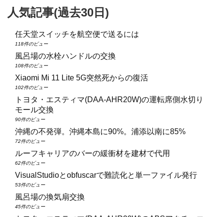
人気記事(過去30日)
任天堂スイッチを航空便で送るには
118件のビュー
風呂場の水栓ハンドルの交換
108件のビュー
Xiaomi Mi 11 Lite 5G突然死からの復活
102件のビュー
トヨタ・エスティマ(DAA‑AHR20W)の運転席側水切り
モール交換
90件のビュー
沖縄の不発弾。沖縄本島に90%。浦添以南に85%
72件のビュー
ルーフキャリアのバーの緩衝材を建材で代用
62件のビュー
VisualStudioとobfuscarで難読化と単一ファイル発行
53件のビュー
風呂場の換気扇交換
45件のビュー