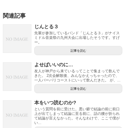
関連記事
じんとる３
先輩が参加しているバンド「じんとる３」がナイス
ミドル音楽祭の九州大会に出場したそうです。すげ
ー。
記事を読む
よせばいいのに…
友人が神戸から来ているってことで集まって飲んで
きた。 2次会解散後、みんなかえっちゃったので、
一人バーバリコーストにいって飲んだきた。 が、...
記事を読む
本をいつ読むのか?
という質問を前に受けた。悪い癖で結論の前に前口
上が出てしまって結論に至る前に、話の腰が折られ
て結論が言えなかった。そんなわけで、ここで僕が
い...