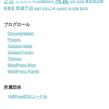
クロ
東部海浜開
メンテナンス
中小企業家同友会
台所
天文館
泡瀬干潟
発事業
泡瀬干潟埋立工事
自由研究
電子辞書
鹿児島
ブログロール
Documentation
Plugins
Suggest Ideas
Support Forum
Themes
WordPress Blog
WordPress Planet
所属団体
沖縄FreeBSDユーザ会