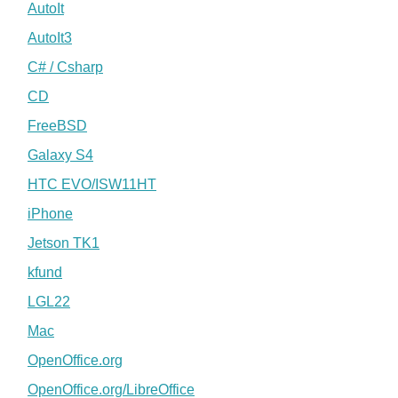
AutoIt
AutoIt3
C# / Csharp
CD
FreeBSD
Galaxy S4
HTC EVO/ISW11HT
iPhone
Jetson TK1
kfund
LGL22
Mac
OpenOffice.org
OpenOffice.org/LibreOffice