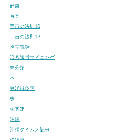
健康
写真
宇宙の法則10
宇宙の法則12
携帯電話
暗号通貨マイニング
未分類
本
東洋鍼灸院
株
株関連
沖縄
沖縄タイムス記事
沖縄市