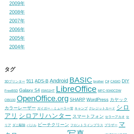
2009年
2008年
2007年
2006年
2005年
2004年
タグ
BASIC
Android
911
ADS-B
DIY
3Dプリンター
brother
C#
CASIO
LibreOffice
Galaxy S4
FreeBSD
ISW11HT
MFC-9340CDW
OpenOffice.org
SHARP
WordPress
カヤック
OBI100
シロ
カラーレーザー
ガイガー・ミューラー管
キャンプ
クレジットカード
アリ
シロアリハンター
スマートフォン
セラーアカオ
セ
マ
ビーチクリーン
リア
ダニ駆除
バジル
フロントラインプラス
ブラザー
写真