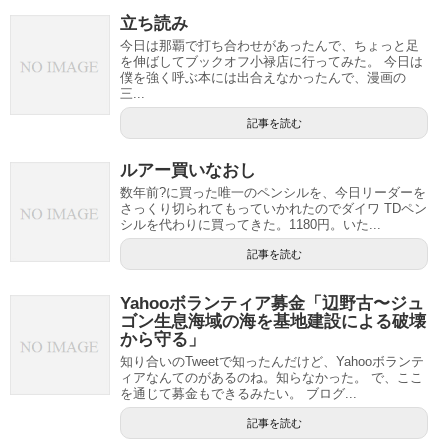
立ち読み
今日は那覇で打ち合わせがあったんで、ちょっと足
を伸ばしてブックオフ小禄店に行ってみた。 今日は
僕を強く呼ぶ本には出合えなかったんで、漫画の
三...
記事を読む
ルアー買いなおし
数年前?に買った唯一のペンシルを、今日リーダーを
さっくり切られてもっていかれたのでダイワ TDペン
シルを代わりに買ってきた。1180円。いた...
記事を読む
Yahooボランティア募金「辺野古〜ジュ
ゴン生息海域の海を基地建設による破壊
から守る」
知り合いのTweetで知ったんだけど、Yahooボランテ
ィアなんてのがあるのね。知らなかった。 で、ここ
を通じて募金もできるみたい。 ブログ...
記事を読む