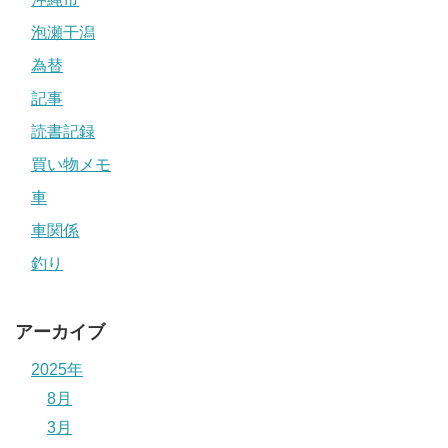
泡瀬干潟
為替
記事
読書記録
買い物メモ
車
車関係
釣り
アーカイブ
2025年
8月
3月