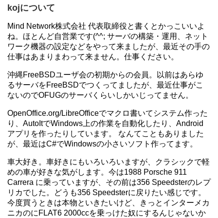
kojについて
Mind Network株式会社 代表取締役と書くとかっこいいよ
ね。ほとんど自営業です(^^; サーバの構築・運用、ネット
ワーク機器の設定などをやって来ましたが、最近その手の
仕事はあまりまわって来ません。仕事ください。
沖縄FreeBSDユーザ会の初期からの会員。以前はあらゆ
るサーバをFreeBSDでつくってましたが、最近仕事がこ
ないのでOFUGのサーバくらいしかいじってません。
OpenOffice.org/LibreOfficeでマクロ書いてシステム作った
り、AutoItでWindows上の作業を自動化したり、Android
アプリを作ったりしています。 なんてこともありました
が、最近はC#でWindowsの小さいソフト作ってます。
車大好き。車好きにもいろいろいますが、クラシックで軽
めの車が好きな気がします。今は1988 Porsche 911
Carrera に乗っていますが、その前は356 Speedsterのレプ
リカでした。どうも356 Speedsterに戻りたい感じです。
今度買うときは本物といきたいけど、きっとインターメカ
ニカのにFLAT6 2000ccを乗っけた奴にするんじゃないか