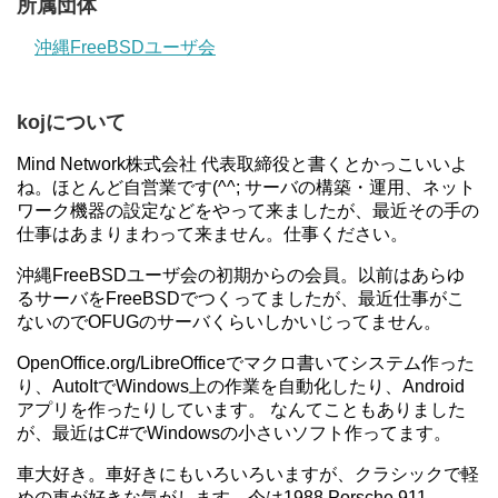
所属団体
沖縄FreeBSDユーザ会
kojについて
Mind Network株式会社 代表取締役と書くとかっこいいよ
ね。ほとんど自営業です(^^; サーバの構築・運用、ネット
ワーク機器の設定などをやって来ましたが、最近その手の
仕事はあまりまわって来ません。仕事ください。
沖縄FreeBSDユーザ会の初期からの会員。以前はあらゆ
るサーバをFreeBSDでつくってましたが、最近仕事がこ
ないのでOFUGのサーバくらいしかいじってません。
OpenOffice.org/LibreOfficeでマクロ書いてシステム作った
り、AutoItでWindows上の作業を自動化したり、Android
アプリを作ったりしています。 なんてこともありました
が、最近はC#でWindowsの小さいソフト作ってます。
車大好き。車好きにもいろいろいますが、クラシックで軽
めの車が好きな気がします。今は1988 Porsche 911