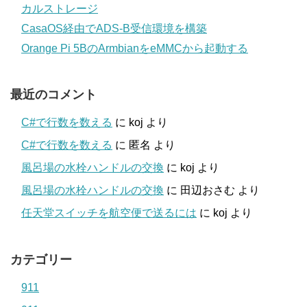
カルストレージ
CasaOS経由でADS-B受信環境を構築
Orange Pi 5BのArmbianをeMMCから起動する
最近のコメント
C#で行数を数える
に
koj
より
C#で行数を数える
に
匿名
より
風呂場の水栓ハンドルの交換
に
koj
より
風呂場の水栓ハンドルの交換
に
田辺おさむ
より
任天堂スイッチを航空便で送るには
に
koj
より
カテゴリー
911