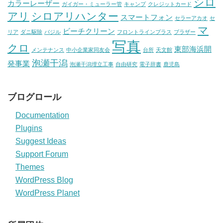
シロ
カラーレーザー
ガイガー・ミューラー管
キャンプ
クレジットカード
アリ
シロアリハンター
スマートフォン
セラーアカオ
セ
マ
ビーチクリーン
リア
ダニ駆除
バジル
フロントラインプラス
ブラザー
写真
クロ
東部海浜開
メンテナンス
中小企業家同友会
台所
天文館
泡瀬干潟
発事業
泡瀬干潟埋立工事
自由研究
電子辞書
鹿児島
ブログロール
Documentation
Plugins
Suggest Ideas
Support Forum
Themes
WordPress Blog
WordPress Planet