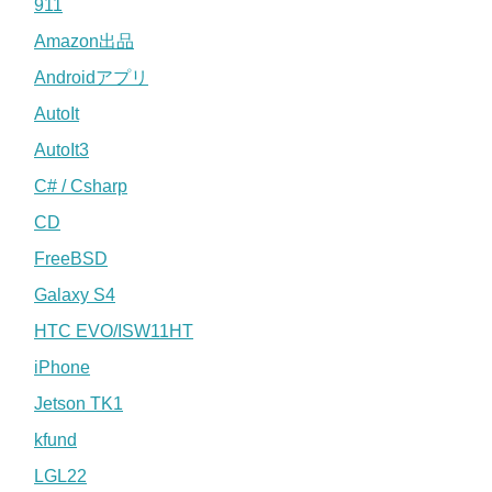
911
Amazon出品
Androidアプリ
AutoIt
AutoIt3
C# / Csharp
CD
FreeBSD
Galaxy S4
HTC EVO/ISW11HT
iPhone
Jetson TK1
kfund
LGL22