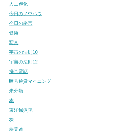
人工孵化
今日のノウハウ
今日の格言
健康
写真
宇宙の法則10
宇宙の法則12
携帯電話
暗号通貨マイニング
未分類
本
東洋鍼灸院
株
株関連