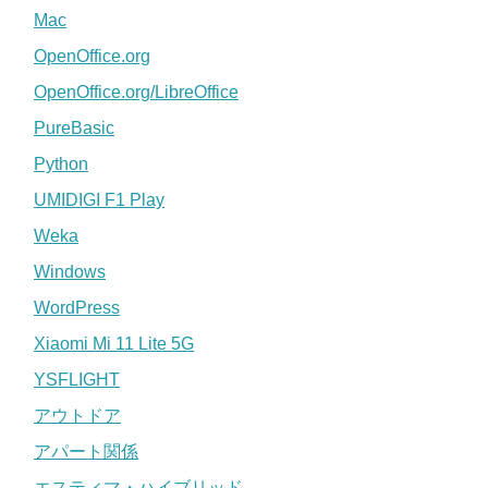
Mac
OpenOffice.org
OpenOffice.org/LibreOffice
PureBasic
Python
UMIDIGI F1 Play
Weka
Windows
WordPress
Xiaomi Mi 11 Lite 5G
YSFLIGHT
アウトドア
アパート関係
エスティマ・ハイブリッド