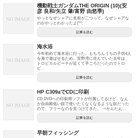
機動戦士ガンダムTHE ORIGIN (10)(安
彦 良和/矢立 肇/富野 由悠季)
やっとなぜシャアに名前が二つって、なぜシャアな
のかやっとわかったよ(^^;
記事を読む
海水浴
今年初めて海水浴に行った。もちろんうちの子供4人
を海で遊ばせるため。宜野湾に住んでいた去年は、
トロピカルビーチが近くて手ごろだったのでトロ
ピ...
記事を読む
HP C309aでCDに印刷
CD,DVDへの印刷用ソフトが付属してるけど、なん
か自由殿低い奴で使いたくなくなるような奴だった
ので、フリーなのを見つけてきた。 ⇒かんたん...
記事を読む
早朝フィッシング