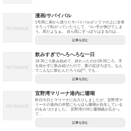
漫画/サバイバル
1号用に弟から借りたサバイバルがソファの上に全巻
そろって転がっていたりして、つい手が伸びてしま
う。罠だよなぁ。 自ら罠にずっぽりはまるのは...
記事を読む
飲みすぎでへろへろな一日
19:30ごろ飲み始めて、終わったのが28:00ごろ。手
を抜かずに飲み続けたので、案の定ぼろぼろ。なん
でこんなに飲むんだろうね(^^; でも...
記事を読む
宜野湾マリーナ港内に珊瑚
昨日今日とマリーナに出入りしましたが、宜野湾マ
リーナの港内の岸壁にちらほら珊瑚が自生している
のをみつけました。 宜野湾の沖に珊瑚礁が広がっ
て...
記事を読む