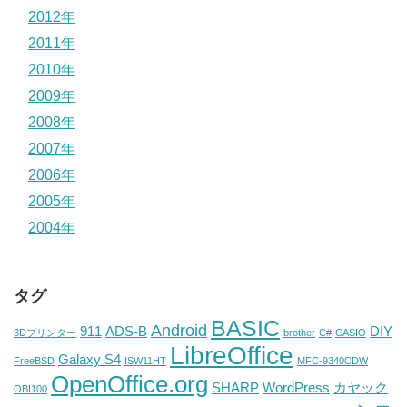
2012年
2011年
2010年
2009年
2008年
2007年
2006年
2005年
2004年
タグ
BASIC
Android
911
ADS-B
DIY
3Dプリンター
brother
C#
CASIO
LibreOffice
Galaxy S4
FreeBSD
ISW11HT
MFC-9340CDW
OpenOffice.org
SHARP
WordPress
カヤック
OBI100