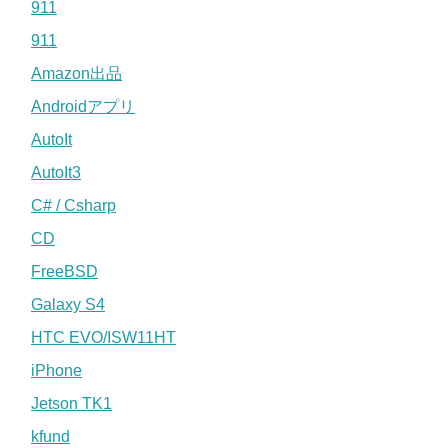
911
911
Amazon出品
Androidアプリ
AutoIt
AutoIt3
C# / Csharp
CD
FreeBSD
Galaxy S4
HTC EVO/ISW11HT
iPhone
Jetson TK1
kfund