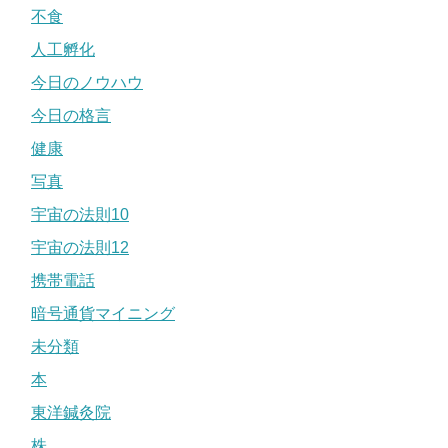
不食
人工孵化
今日のノウハウ
今日の格言
健康
写真
宇宙の法則10
宇宙の法則12
携帯電話
暗号通貨マイニング
未分類
本
東洋鍼灸院
株