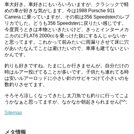
車大好き。車好きにもいろいろいますが、クラシックで軽
めの車が好きな気がします。今は1988 Porsche 911
Carrera に乗っていますが、その前は356 Speedsterのレプ
リカでした。どうも356 Speedsterに戻りたい感じです。
今度買うときは本物といきたいけど、きっとインターメカ
ニカのにFLAT6 2000ccを乗っけた奴にするんじゃないか
と思ってます。これかって前みたいに雨漏りさせて床に穴
があいたなんてことは避けたいので、車庫も建てないとい
かんです。
釣りも好きですね。たまにしか行きませんが。自分だけの
時はルアー投げてることが多いです。子供たち連れてる時
は安いルアーロッドに小さい針のサビキつけて小さいのを
数釣りさせてます。
そろそろ涼しくなってきたし太刀魚でも釣りに行ってこよ
うかなぁと思ってますが、なかなか朝起きられません(^^;
Sitemap
メタ情報