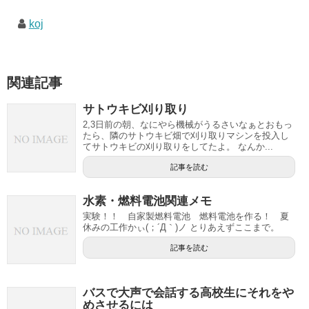
koj
関連記事
サトウキビ刈り取り
2,3日前の朝、なにやら機械がうるさいなぁとおもっ
たら、隣のサトウキビ畑で刈り取りマシンを投入し
てサトウキビの刈り取りをしてたよ。 なんか...
記事を読む
水素・燃料電池関連メモ
実験！！ 自家製燃料電池 燃料電池を作る！ 夏
休みの工作かぃ(；´Д｀)ノ とりあえずここまで。
記事を読む
バスで大声で会話する高校生にそれをや
めさせるには