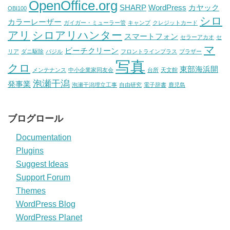
OpenOffice.org
SHARP
WordPress
カヤック
OBI100
シロ
カラーレーザー
ガイガー・ミューラー管
キャンプ
クレジットカード
アリ
シロアリハンター
スマートフォン
セラーアカオ
セ
マ
ビーチクリーン
リア
ダニ駆除
バジル
フロントラインプラス
ブラザー
写真
クロ
東部海浜開
メンテナンス
中小企業家同友会
台所
天文館
泡瀬干潟
発事業
泡瀬干潟埋立工事
自由研究
電子辞書
鹿児島
ブログロール
Documentation
Plugins
Suggest Ideas
Support Forum
Themes
WordPress Blog
WordPress Planet