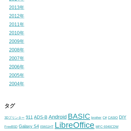
2013年
2012年
2011年
2010年
2009年
2008年
2007年
2006年
2005年
2004年
タグ
BASIC
Android
911
ADS-B
DIY
3Dプリンター
brother
C#
CASIO
LibreOffice
Galaxy S4
FreeBSD
ISW11HT
MFC-9340CDW