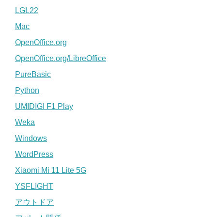
LGL22
Mac
OpenOffice.org
OpenOffice.org/LibreOffice
PureBasic
Python
UMIDIGI F1 Play
Weka
Windows
WordPress
Xiaomi Mi 11 Lite 5G
YSFLIGHT
アウトドア