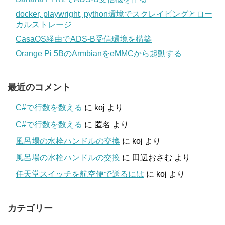
docker, playwright, python環境でスクレイピングとロー
カルストレージ
CasaOS経由でADS-B受信環境を構築
Orange Pi 5BのArmbianをeMMCから起動する
最近のコメント
C#で行数を数える
に
koj
より
C#で行数を数える
に
匿名
より
風呂場の水栓ハンドルの交換
に
koj
より
風呂場の水栓ハンドルの交換
に
田辺おさむ
より
任天堂スイッチを航空便で送るには
に
koj
より
カテゴリー