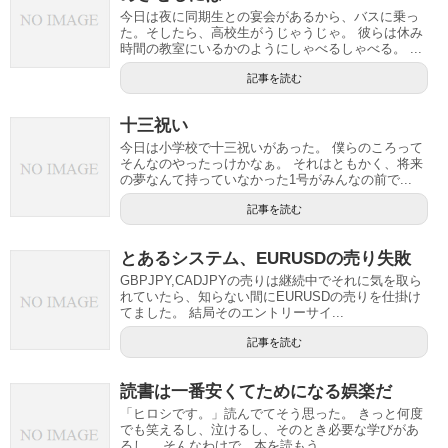
今日は夜に同期生との宴会があるから、バスに乗っ
た。そしたら、高校生がうじゃうじゃ。 彼らは休み
時間の教室にいるかのようにしゃべるしゃべる。 ...
記事を読む
十三祝い
今日は小学校で十三祝いがあった。 僕らのころって
そんなのやったっけかなぁ。 それはともかく、将来
の夢なんて持っていなかった1号がみんなの前で...
記事を読む
とあるシステム、EURUSDの売り失敗
GBPJPY,CADJPYの売りは継続中でそれに気を取ら
れていたら、知らない間にEURUSDの売りを仕掛け
てました。 結局そのエントリーサイ...
記事を読む
読書は一番安くてためになる娯楽だ
「ヒロシです。」読んでてそう思った。 きっと何度
でも笑えるし、泣けるし、そのとき必要な学びがあ
るし。 そんなわけで、本を読もう。