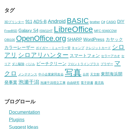
タグ
BASIC
Android
911
ADS-B
DIY
3Dプリンター
brother
C#
CASIO
LibreOffice
Galaxy S4
FreeBSD
ISW11HT
MFC-9340CDW
OpenOffice.org
SHARP
WordPress
カヤック
OBI100
シロ
カラーレーザー
ガイガー・ミューラー管
キャンプ
クレジットカード
アリ
シロアリハンター
スマートフォン
セラーアカオ
セ
マ
ビーチクリーン
リア
ダニ駆除
バジル
フロントラインプラス
ブラザー
写真
クロ
東部海浜開
メンテナンス
中小企業家同友会
台所
天文館
泡瀬干潟
発事業
泡瀬干潟埋立工事
自由研究
電子辞書
鹿児島
ブログロール
Documentation
Plugins
Suggest Ideas