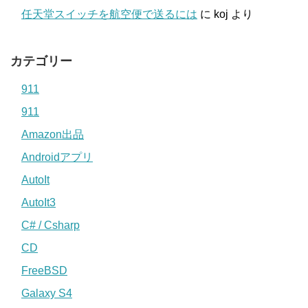
任天堂スイッチを航空便で送るには
に
koj
より
カテゴリー
911
911
Amazon出品
Androidアプリ
AutoIt
AutoIt3
C# / Csharp
CD
FreeBSD
Galaxy S4