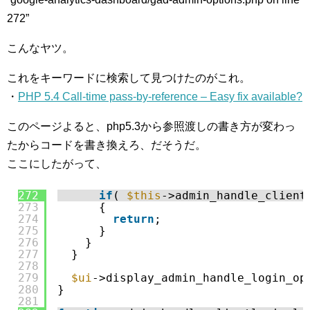
272”
こんなヤツ。
これをキーワードに検索して見つけたのがこれ。
・
PHP 5.4 Call-time pass-by-reference – Easy fix available?
このページよると、php5.3から参照渡しの書き方が変わっ
たからコードを書き換えろ、だそうだ。
ここにしたがって、
272
if
( 
$this
->admin_handle_client
273
{
274
return
;
275
}
276
}
277
}
278
279
$ui
->display_admin_handle_login_op
280
}
281