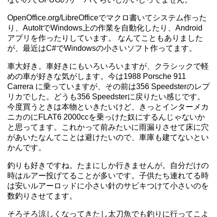
OpenOffice.org/LibreOfficeでマクロ書いてシステム作った
り、AutoItでWindows上の作業を自動化したり、Android
アプリを作ったりしています。 なんてこともありました
が、最近はC#でWindowsの小さいソフト作ってます。
車大好き。車好きにもいろいろいますが、クラシックで軽
めの車が好きな気がします。今は1988 Porsche 911
Carrera に乗っていますが、その前は356 Speedsterのレプ
リカでした。どうも356 Speedsterに戻りたい感じです。
今度買うときは本物といきたいけど、きっとインターメカ
ニカのにFLAT6 2000ccを乗っけた奴にするんじゃないか
と思ってます。これかって前みたいに雨漏りさせて床に穴
があいたなんてことは避けたいので、車庫も建てないとい
かんです。
釣りも好きですね。たまにしか行きませんが。自分だけの
時はルアー投げてることが多いです。子供たち連れてる時
は安いルアーロッドに小さい針のサビキつけて小さいのを
数釣りさせてます。
そろそろ涼しくなってきたし太刀魚でも釣りに行ってこよ