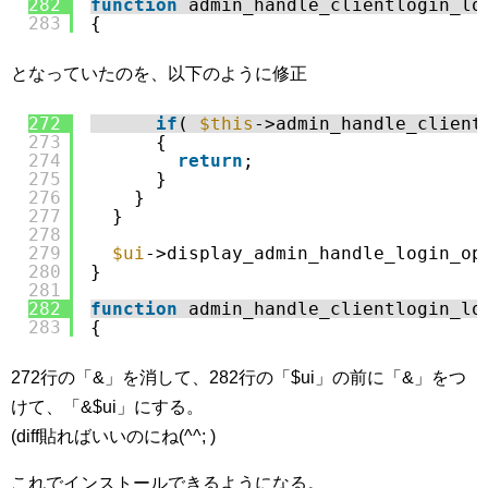
282
function
admin_handle_clientlogin_lo
283
{
となっていたのを、以下のように修正
272
if
( 
$this
->admin_handle_client
273
{
274
return
;
275
}
276
}
277
}
278
279
$ui
->display_admin_handle_login_op
280
}
281
282
function
admin_handle_clientlogin_lo
283
{
272行の「&」を消して、282行の「$ui」の前に「&」をつ
けて、「&$ui」にする。
(diff貼ればいいのにね(^^; )
これでインストールできるようになる。