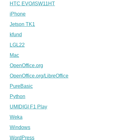
HTC EVO/ISW11HT
iPhone
Jetson TK1
kfund
LGL22
Mac
OpenOffice.org
OpenOffice.org/LibreOffice
PureBasic
Python
UMIDIGI F1 Play
Weka
Windows
WordPress