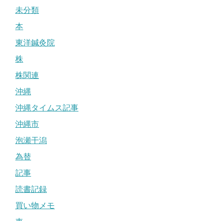
未分類
本
東洋鍼灸院
株
株関連
沖縄
沖縄タイムス記事
沖縄市
泡瀬干潟
為替
記事
読書記録
買い物メモ