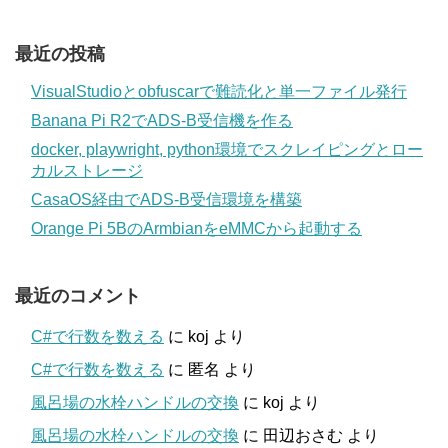
最近の投稿
VisualStudioとobfuscarで難読化と単一ファイル発行
Banana Pi R2でADS-B受信機を作る
docker, playwright, python環境でスクレイピングとロー
カルストレージ
CasaOS経由でADS-B受信環境を構築
Orange Pi 5BのArmbianをeMMCから起動する
最近のコメント
C#で行数を数える
に
koj
より
C#で行数を数える
に
匿名
より
風呂場の水栓ハンドルの交換
に
koj
より
風呂場の水栓ハンドルの交換
に
田辺おさむ
より