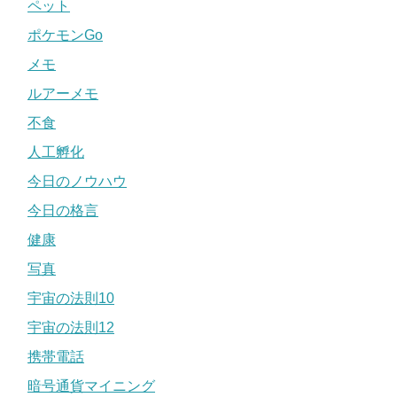
ペット
ポケモンGo
メモ
ルアーメモ
不食
人工孵化
今日のノウハウ
今日の格言
健康
写真
宇宙の法則10
宇宙の法則12
携帯電話
暗号通貨マイニング