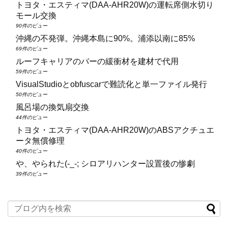
トヨタ・エスティマ(DAA‑AHR20W)の運転席側水切り
モール交換
90件のビュー
沖縄の不発弾。沖縄本島に90%。浦添以南に85%
69件のビュー
ルーフキャリアのバーの緩衝材を建材で代用
59件のビュー
VisualStudioとobfuscarで難読化と単一ファイル発行
50件のビュー
風呂場の換気扇交換
44件のビュー
トヨタ・エスティマ(DAA‑AHR20W)のABSアクチュエ
ータ無償修理
40件のビュー
や、やられた(-_-; シロアリハンター設置後の惨劇
39件のビュー