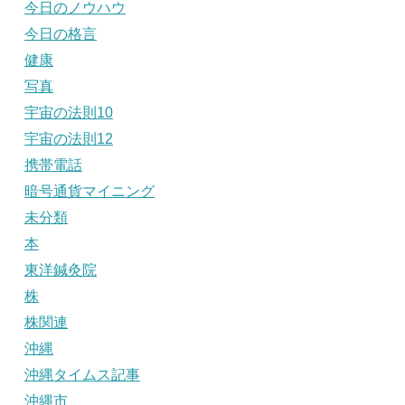
今日のノウハウ
今日の格言
健康
写真
宇宙の法則10
宇宙の法則12
携帯電話
暗号通貨マイニング
未分類
本
東洋鍼灸院
株
株関連
沖縄
沖縄タイムス記事
沖縄市