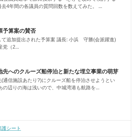
去4年間の各議員の質問回数を数えてみた。 ...
票予算案の賛否
て追加提出された予算案 議長: 小浜 守勝(会派躍進)
党（2...
地先へのクルーズ船停泊と新たな埋立事業の萌芽
(通信施設あたり?)にクルーズ船を停泊させようとい
あの辺りの海は浅いので、中城湾港も航路を...
晶保護シート