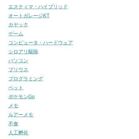
エスティマ・ハイブリッド
オートガレージKT
カヤック
ゲーム
コンピュータ・ハードウェア
シロアリ駆除
パソコン
プリウス
プログラミング
ペット
ポケモンGo
メモ
ルアーメモ
不食
人工孵化