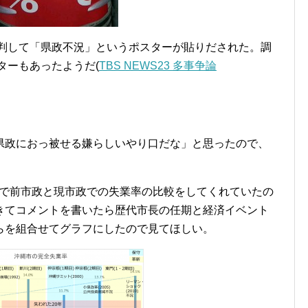
批判して「県政不況」というポスターが貼りだされた。調
ターもあったようだ(
TBS NEWS23 多事争論
県政におっ被せる嫌らしいやり口だな」と思ったので、
okで前市政と現市政での失業率の比較をしてくれていたの
きてコメントを書いたら歴代市長の任期と経済イベント
らを組合せてグラフにしたので見てほしい。