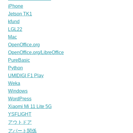
iPhone
Jetson TK1
kfund
LGL22
Mac
OpenOffice.org
OpenOffice.org/LibreOffice
PureBasic
Python
UMIDIGI F1 Play
Weka
Windows
WordPress
Xiaomi Mi 11 Lite 5G
YSFLIGHT
アウトドア
アパート関係