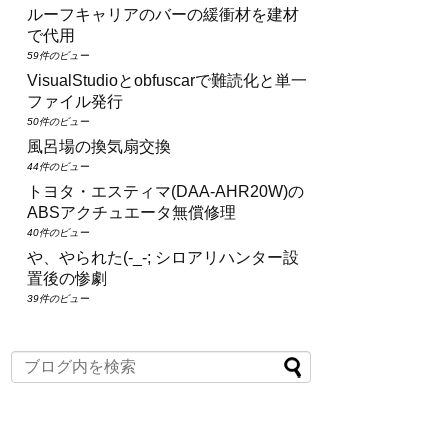
ルーフキャリアのバーの緩衝材を建材
で代用
59件のビュー
VisualStudioとobfuscarで難読化と単一
ファイル発行
50件のビュー
風呂場の換気扇交換
44件のビュー
トヨタ・エスティマ(DAA‑AHR20W)の
ABSアクチュエータ無償修理
40件のビュー
や、やられた(-_-; シロアリハンター設
置後の惨劇
39件のビュー