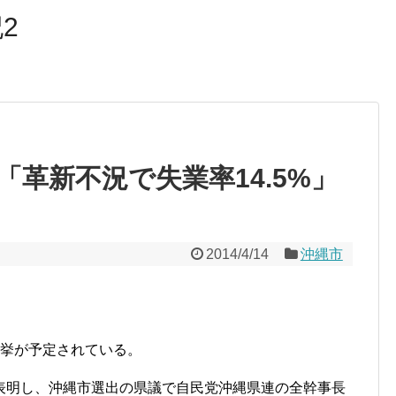
2
] 「革新不況で失業率14.5%」
2014/4/14
沖縄市
長選挙が予定されている。
表明し、沖縄市選出の県議で自民党沖縄県連の全幹事長