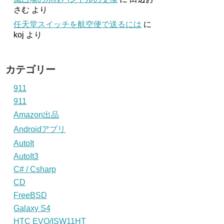
さむ
より
任天堂スイッチを航空便で送るには
に
koj
より
カテゴリー
911
911
Amazon出品
Androidアプリ
AutoIt
AutoIt3
C# / Csharp
CD
FreeBSD
Galaxy S4
HTC EVO/ISW11HT