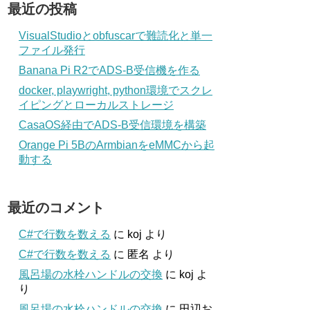
最近の投稿
VisualStudioとobfuscarで難読化と単一
ファイル発行
Banana Pi R2でADS-B受信機を作る
docker, playwright, python環境でスクレ
イピングとローカルストレージ
CasaOS経由でADS-B受信環境を構築
Orange Pi 5BのArmbianをeMMCから起
動する
最近のコメント
C#で行数を数える
に
koj
より
C#で行数を数える
に
匿名
より
風呂場の水栓ハンドルの交換
に
koj
よ
り
風呂場の水栓ハンドルの交換
に
田辺お