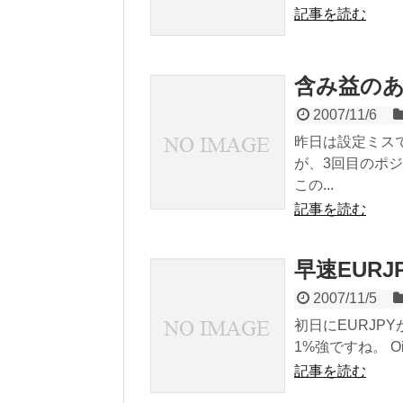
記事を読む
含み益の
2007/11/6
昨日は設定ミスで
が、3回目のポジ
この...
記事を読む
早速EURJ
2007/11/5
初日にEURJP
1%強ですね。 O
記事を読む