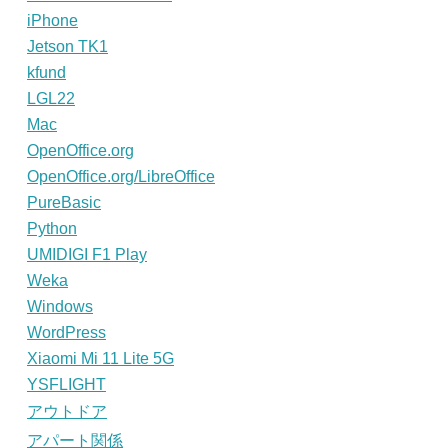
iPhone
Jetson TK1
kfund
LGL22
Mac
OpenOffice.org
OpenOffice.org/LibreOffice
PureBasic
Python
UMIDIGI F1 Play
Weka
Windows
WordPress
Xiaomi Mi 11 Lite 5G
YSFLIGHT
アウトドア
アパート関係