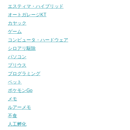
エスティマ・ハイブリッド
オートガレージKT
カヤック
ゲーム
コンピュータ・ハードウェア
シロアリ駆除
パソコン
プリウス
プログラミング
ペット
ポケモンGo
メモ
ルアーメモ
不食
人工孵化