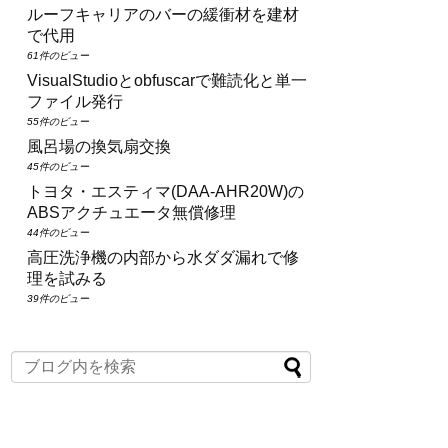
ルーフキャリアのバーの緩衝材を建材
で代用
61件のビュー
VisualStudioとobfuscarで難読化と単一
ファイル発行
55件のビュー
風呂場の換気扇交換
45件のビュー
トヨタ・エスティマ(DAA‑AHR20W)の
ABSアクチュエータ無償修理
44件のビュー
高圧洗浄機の内部から水ダダ漏れで修
理を試みる
39件のビュー