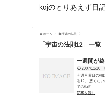
kojのとりあえず日記
ホーム
宇宙の法則12
「
宇宙の法則12
」
一覧
一週間が
2007/11/10
今週月曜日の朝
則12」 悪くな
での動向...
記事を読む