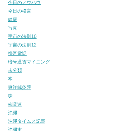
今日のノウハウ
今日の格言
健康
写真
宇宙の法則10
宇宙の法則12
携帯電話
暗号通貨マイニング
未分類
本
東洋鍼灸院
株
株関連
沖縄
沖縄タイムス記事
沖縄市