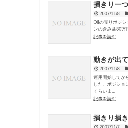
損きり一
2007/11/8
Oilの売りポジ
ンの含み益80万円
記事を読む
動きが出
2007/11/8
運用開始してか
した。ポジション
くらいま...
記事を読む
損きり損
2007/11/7