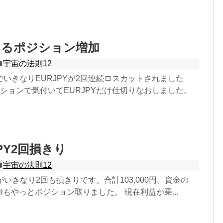
あるポジション増加
宇宙の法則12
いきなりEURJPYが2回連続ロスカットされました
ションで気付いてEURJPYだけ仕切りなおしました。
PY2回損きり
宇宙の法則12
Yがいきなり2回も損きりです。合計103,000円。資金の
ilもやっとポジション取りました。 現在利益が乗...