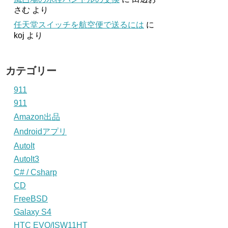
さむ
より
任天堂スイッチを航空便で送るには
に
koj
より
カテゴリー
911
911
Amazon出品
Androidアプリ
AutoIt
AutoIt3
C# / Csharp
CD
FreeBSD
Galaxy S4
HTC EVO/ISW11HT