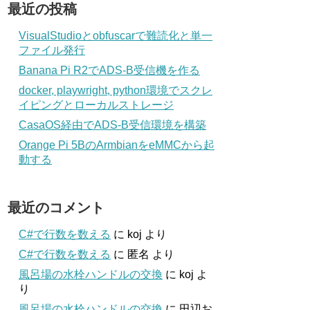
最近の投稿
VisualStudioとobfuscarで難読化と単一
ファイル発行
Banana Pi R2でADS-B受信機を作る
docker, playwright, python環境でスクレ
イピングとローカルストレージ
CasaOS経由でADS-B受信環境を構築
Orange Pi 5BのArmbianをeMMCから起
動する
最近のコメント
C#で行数を数える
に
koj
より
C#で行数を数える
に
匿名
より
風呂場の水栓ハンドルの交換
に
koj
よ
り
風呂場の水栓ハンドルの交換
に
田辺お