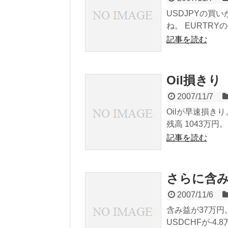
USDJPYの買
ね。 EURTRY
記事を読む
Oil損きり
2007/11/7
Oilが早速損きり
残高 1043万円。
記事を読む
さらに含
2007/11/6
含み益が37万円
USDCHFが-4