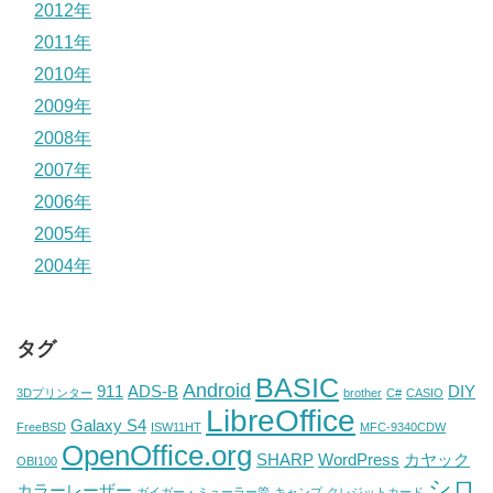
2012年
2011年
2010年
2009年
2008年
2007年
2006年
2005年
2004年
タグ
BASIC
Android
911
ADS-B
DIY
3Dプリンター
brother
C#
CASIO
LibreOffice
Galaxy S4
FreeBSD
ISW11HT
MFC-9340CDW
OpenOffice.org
SHARP
WordPress
カヤック
OBI100
シロ
カラーレーザー
ガイガー・ミューラー管
キャンプ
クレジットカード