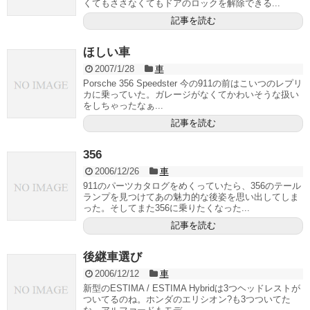
くてもささなくてもドアのロックを解除できる...
記事を読む
ほしい車
2007/1/28
車
Porsche 356 Speedster 今の911の前はこいつのレプリ
カに乗っていた。ガレージがなくてかわいそうな扱い
をしちゃったなぁ...
記事を読む
356
2006/12/26
車
911のパーツカタログをめくっていたら、356のテール
ランプを見つけてあの魅力的な後姿を思い出してしま
った。そしてまた356に乗りたくなった...
記事を読む
後継車選び
2006/12/12
車
新型のESTIMA / ESTIMA Hybridは3つヘッドレストが
ついてるのね。ホンダのエリシオン?も3つついてた