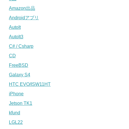
Amazon出品
Androidアプリ
AutoIt
AutoIt3
C# / Csharp
CD
FreeBSD
Galaxy S4
HTC EVO/ISW11HT
iPhone
Jetson TK1
kfund
LGL22