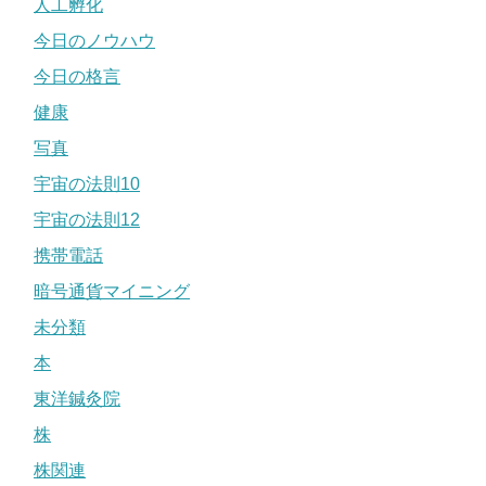
人工孵化
今日のノウハウ
今日の格言
健康
写真
宇宙の法則10
宇宙の法則12
携帯電話
暗号通貨マイニング
未分類
本
東洋鍼灸院
株
株関連