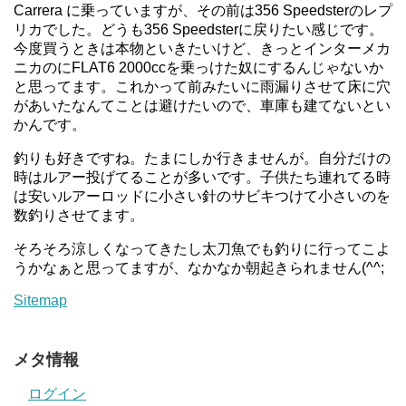
Carrera に乗っていますが、その前は356 Speedsterのレプ
リカでした。どうも356 Speedsterに戻りたい感じです。
今度買うときは本物といきたいけど、きっとインターメカ
ニカのにFLAT6 2000ccを乗っけた奴にするんじゃないか
と思ってます。これかって前みたいに雨漏りさせて床に穴
があいたなんてことは避けたいので、車庫も建てないとい
かんです。
釣りも好きですね。たまにしか行きませんが。自分だけの
時はルアー投げてることが多いです。子供たち連れてる時
は安いルアーロッドに小さい針のサビキつけて小さいのを
数釣りさせてます。
そろそろ涼しくなってきたし太刀魚でも釣りに行ってこよ
うかなぁと思ってますが、なかなか朝起きられません(^^;
Sitemap
メタ情報
ログイン