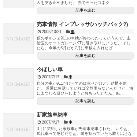
因を突き止めました。 赤で囲ったコネク...
記事を読む
売車情報 インプレッサ(ハッチバック?)
2008/10/21
車
僕のポルシェ911の車検が終わったっていうんで、主
治医のオートガレージKTに引き取りにいった。 そし
たら、今年の6月だか7月に車検を入れたば...
記事を読む
今ほしい車
2007/7/17
車
自分の車が911だけってのは幸せだけど、結構不便
だ。 普通に生活していれば全然困らないんだけど、海
にまつわる遊びをしようとおもったとたん、結...
記事を読む
新家族車納車
2007/4/17
車
3月に契約した家族車が先週末納車された。 いやぁ、
現代車って感じだなぁ。鍵を持っていたら取り出さな