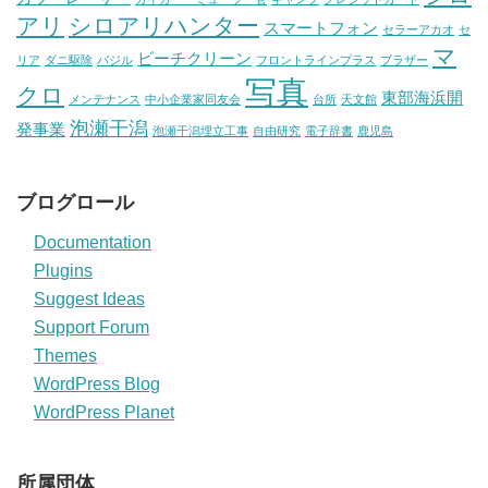
アリ
シロアリハンター
スマートフォン
セラーアカオ
セ
マ
ビーチクリーン
リア
ダニ駆除
バジル
フロントラインプラス
ブラザー
写真
クロ
東部海浜開
メンテナンス
中小企業家同友会
台所
天文館
泡瀬干潟
発事業
泡瀬干潟埋立工事
自由研究
電子辞書
鹿児島
ブログロール
Documentation
Plugins
Suggest Ideas
Support Forum
Themes
WordPress Blog
WordPress Planet
所属団体