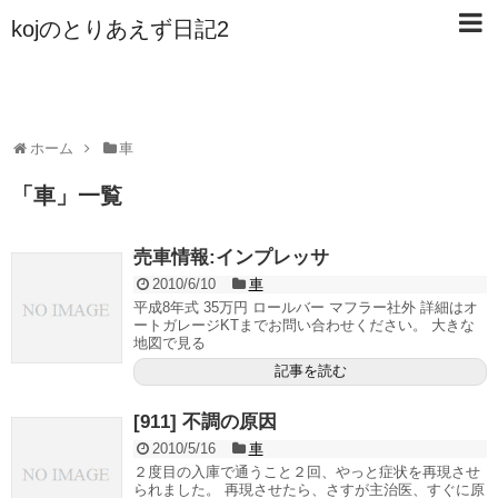
kojのとりあえず日記2
ホーム
車
「
車
」
一覧
売車情報:インプレッサ
2010/6/10
車
平成8年式 35万円 ロールバー マフラー社外 詳細はオ
ートガレージKTまでお問い合わせください。 大きな
地図で見る
記事を読む
[911] 不調の原因
2010/5/16
車
２度目の入庫で通うこと２回、やっと症状を再現させ
られました。 再現させたら、さすが主治医、すぐに原