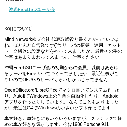
沖縄FreeBSDユーザ会
kojについて
Mind Network株式会社 代表取締役と書くとかっこいいよ
ね。ほとんど自営業です(^^; サーバの構築・運用、ネット
ワーク機器の設定などをやって来ましたが、最近その手の
仕事はあまりまわって来ません。仕事ください。
沖縄FreeBSDユーザ会の初期からの会員。以前はあらゆ
るサーバをFreeBSDでつくってましたが、最近仕事がこ
ないのでOFUGのサーバくらいしかいじってません。
OpenOffice.org/LibreOfficeでマクロ書いてシステム作った
り、AutoItでWindows上の作業を自動化したり、Android
アプリを作ったりしています。 なんてこともありました
が、最近はC#でWindowsの小さいソフト作ってます。
車大好き。車好きにもいろいろいますが、クラシックで軽
めの車が好きな気がします。今は1988 Porsche 911