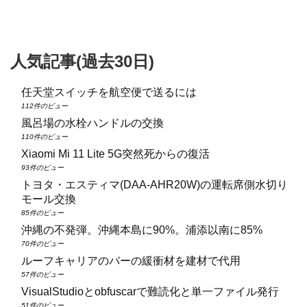
人気記事(過去30日)
任天堂スイッチを航空便で送るには
112件のビュー
風呂場の水栓ハンドルの交換
110件のビュー
Xiaomi Mi 11 Lite 5G突然死からの復活
93件のビュー
トヨタ・エスティマ(DAA‑AHR20W)の運転席側水切り
モール交換
85件のビュー
沖縄の不発弾。沖縄本島に90%。浦添以南に85%
70件のビュー
ルーフキャリアのバーの緩衝材を建材で代用
57件のビュー
VisualStudioとobfuscarで難読化と単一ファイル発行
51件のビュー