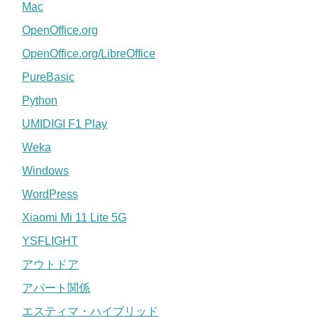
Mac
OpenOffice.org
OpenOffice.org/LibreOffice
PureBasic
Python
UMIDIGI F1 Play
Weka
Windows
WordPress
Xiaomi Mi 11 Lite 5G
YSFLIGHT
アウトドア
アパート関係
エスティマ・ハイブリッド