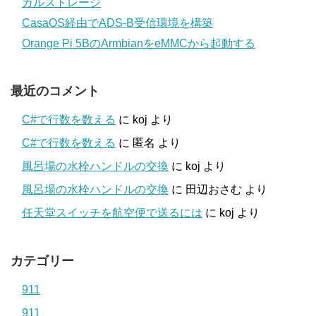
カルストレージ
CasaOS経由でADS-B受信環境を構築
Orange Pi 5BのArmbianをeMMCから起動する
最近のコメント
C#で行数を数える
に
koj
より
C#で行数を数える
に
匿名
より
風呂場の水栓ハンドルの交換
に
koj
より
風呂場の水栓ハンドルの交換
に
田辺おさむ
より
任天堂スイッチを航空便で送るには
に
koj
より
カテゴリー
911
911