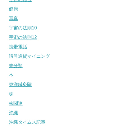
健康
写真
宇宙の法則10
宇宙の法則12
携帯電話
暗号通貨マイニング
未分類
本
東洋鍼灸院
株
株関連
沖縄
沖縄タイムス記事