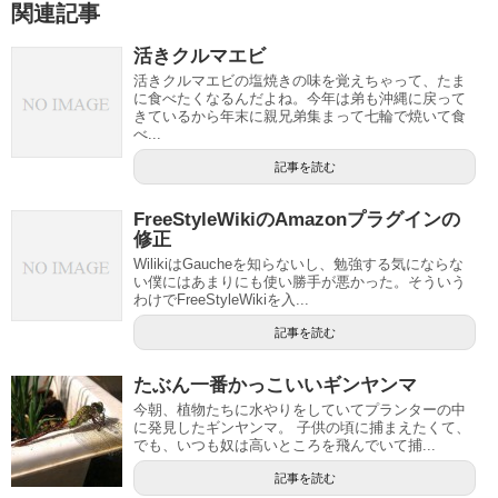
関連記事
活きクルマエビ
活きクルマエビの塩焼きの味を覚えちゃって、たま
に食べたくなるんだよね。今年は弟も沖縄に戻って
きているから年末に親兄弟集まって七輪で焼いて食
べ...
記事を読む
FreeStyleWikiのAmazonプラグインの
修正
WilikiはGaucheを知らないし、勉強する気にならな
い僕にはあまりにも使い勝手が悪かった。そういう
わけでFreeStyleWikiを入...
記事を読む
たぶん一番かっこいいギンヤンマ
今朝、植物たちに水やりをしていてプランターの中
に発見したギンヤンマ。 子供の頃に捕まえたくて、
でも、いつも奴は高いところを飛んでいて捕...
記事を読む