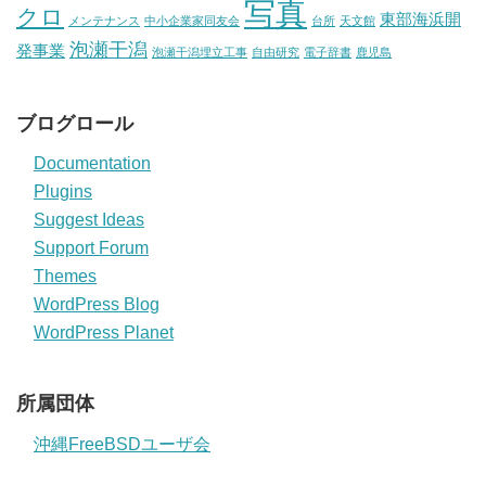
写真
クロ
東部海浜開
メンテナンス
中小企業家同友会
台所
天文館
泡瀬干潟
発事業
泡瀬干潟埋立工事
自由研究
電子辞書
鹿児島
ブログロール
Documentation
Plugins
Suggest Ideas
Support Forum
Themes
WordPress Blog
WordPress Planet
所属団体
沖縄FreeBSDユーザ会