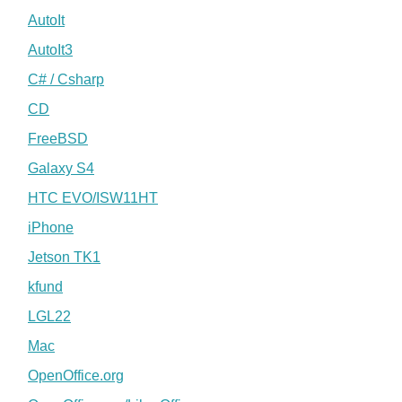
AutoIt
AutoIt3
C# / Csharp
CD
FreeBSD
Galaxy S4
HTC EVO/ISW11HT
iPhone
Jetson TK1
kfund
LGL22
Mac
OpenOffice.org