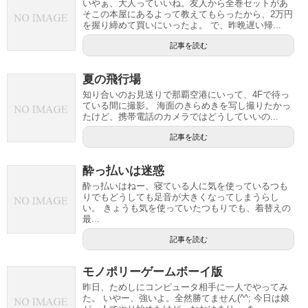
いやぁ、大人っていいね。友人から全巻セットがあ
そこの本屋にあるよって教えてもらったから、2万円
を握り締めて買いにいったよ。 で、昨晩遅い帰...
記事を読む
夏の飛行場
知り合いのお見送りで那覇空港にいって、4Fで待っ
ている間に撮影。 海面のきらめきを写し撮りたかっ
たけど、携帯電話のカメラではどうしていいの...
記事を読む
酔っ払いは迷惑
酔っ払いはねー、寝ている人に気を使っているつも
りでもどうしても足音が大きくなってしまうらし
い。 きょうも気を使っていたつもりでも、着替えの
最...
記事を読む
モノポリーゲームボーイ版
昨日、ためしにコンピュータ相手に一人でやってみ
た。 いやー、強いよ。全然勝てません(^^; 今日は娘