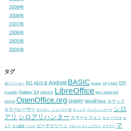
2009年
2008年
2007年
2006年
2005年
2004年
タグ
BASIC
Android
911
ADS-B
DIY
3Dプリンター
brother
C#
CASIO
LibreOffice
Galaxy S4
FreeBSD
ISW11HT
MFC-9340CDW
OpenOffice.org
SHARP
WordPress
カヤック
OBI100
シロ
カラーレーザー
ガイガー・ミューラー管
キャンプ
クレジットカード
アリ
シロアリハンター
スマートフォン
セラーアカオ
セ
マ
ビーチクリーン
リア
ダニ駆除
バジル
フロントラインプラス
ブラザー