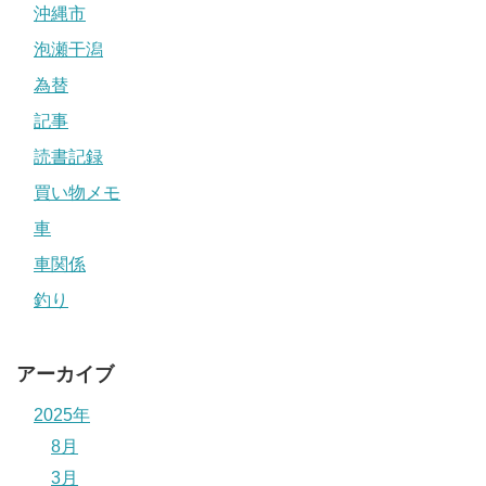
沖縄市
泡瀬干潟
為替
記事
読書記録
買い物メモ
車
車関係
釣り
アーカイブ
2025年
8月
3月