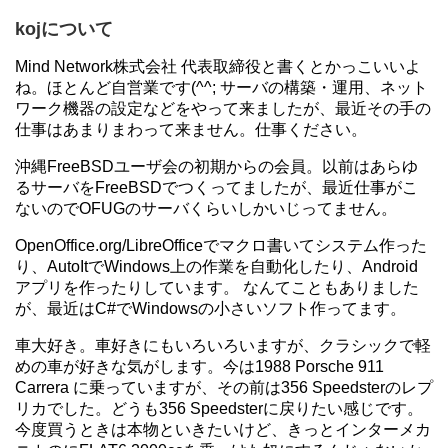
kojについて
Mind Network株式会社 代表取締役と書くとかっこいいよ
ね。ほとんど自営業です(^^; サーバの構築・運用、ネット
ワーク機器の設定などをやって来ましたが、最近その手の
仕事はあまりまわって来ません。仕事ください。
沖縄FreeBSDユーザ会の初期からの会員。以前はあらゆ
るサーバをFreeBSDでつくってましたが、最近仕事がこ
ないのでOFUGのサーバくらいしかいじってません。
OpenOffice.org/LibreOfficeでマクロ書いてシステム作った
り、AutoItでWindows上の作業を自動化したり、Android
アプリを作ったりしています。 なんてこともありました
が、最近はC#でWindowsの小さいソフト作ってます。
車大好き。車好きにもいろいろいますが、クラシックで軽
めの車が好きな気がします。今は1988 Porsche 911
Carrera に乗っていますが、その前は356 Speedsterのレプ
リカでした。どうも356 Speedsterに戻りたい感じです。
今度買うときは本物といきたいけど、きっとインターメカ