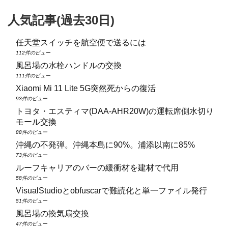
人気記事(過去30日)
任天堂スイッチを航空便で送るには
112件のビュー
風呂場の水栓ハンドルの交換
111件のビュー
Xiaomi Mi 11 Lite 5G突然死からの復活
93件のビュー
トヨタ・エスティマ(DAA‑AHR20W)の運転席側水切り
モール交換
88件のビュー
沖縄の不発弾。沖縄本島に90%。浦添以南に85%
73件のビュー
ルーフキャリアのバーの緩衝材を建材で代用
58件のビュー
VisualStudioとobfuscarで難読化と単一ファイル発行
51件のビュー
風呂場の換気扇交換
47件のビュー