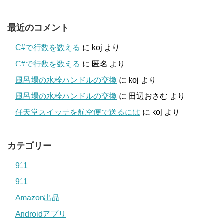
最近のコメント
C#で行数を数える
に
koj
より
C#で行数を数える
に
匿名
より
風呂場の水栓ハンドルの交換
に
koj
より
風呂場の水栓ハンドルの交換
に
田辺おさむ
より
任天堂スイッチを航空便で送るには
に
koj
より
カテゴリー
911
911
Amazon出品
Androidアプリ