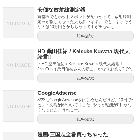
安価な放射線測定器
首都圏でもホットスポットが見つかって、放射線測
定器が欲しくなった人も多いはず。 でも、よさそう
なのは10万円とかしちゃって手が出ないし.....
記事を読む
HD 桑田佳祐 / Keisuke Kuwata 現代人
諸君!!
・HD 桑田佳祐 / Keisuke Kuwata 現代人諸君!!
(YouTube) 桑田佳祐さんの新曲。かなりお怒り? (^^;
記事を読む
GoogleAdsense
8/23にGoogleAdsenseをはじめたんだけど、13日で5
セントの報酬がついてました! やっと報酬が0じゃな
くなったよ。うれしー。 ...
記事を読む
漫画/三国志全巻買っちゃった