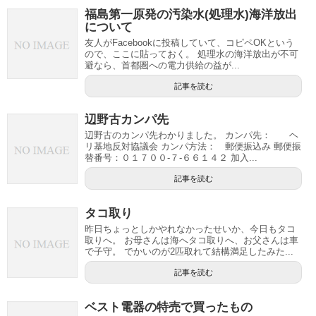
福島第一原発の汚染水(処理水)海洋放出
について
友人がFacebookに投稿していて、コピペOKという
ので、ここに貼っておく。 処理水の海洋放出が不可
避なら、首都圏への電力供給の益が...
記事を読む
辺野古カンパ先
辺野古のカンパ先わかりました。 カンパ先： ヘ
リ基地反対協議会 カンパ方法： 郵便振込み 郵便振
替番号：０１７００-７-６６１４２ 加入...
記事を読む
タコ取り
昨日ちょっとしかやれなかったせいか、今日もタコ
取りへ。 お母さんは海へタコ取りへ、お父さんは車
で子守。 でかいのが2匹取れて結構満足したみた...
記事を読む
ベスト電器の特売で買ったもの