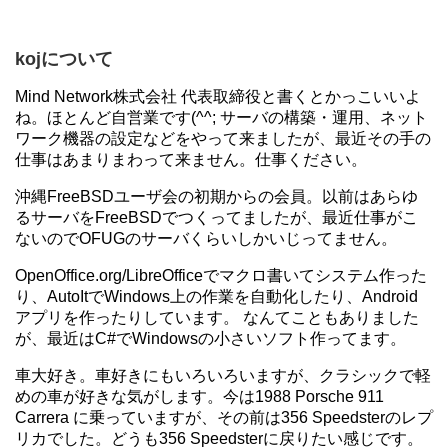
kojについて
Mind Network株式会社 代表取締役と書くとかっこいいよ
ね。ほとんど自営業です(^^; サーバの構築・運用、ネット
ワーク機器の設定などをやって来ましたが、最近その手の
仕事はあまりまわって来ません。仕事ください。
沖縄FreeBSDユーザ会の初期からの会員。以前はあらゆ
るサーバをFreeBSDでつくってましたが、最近仕事がこ
ないのでOFUGのサーバくらいしかいじってません。
OpenOffice.org/LibreOfficeでマクロ書いてシステム作った
り、AutoItでWindows上の作業を自動化したり、Android
アプリを作ったりしています。 なんてこともありました
が、最近はC#でWindowsの小さいソフト作ってます。
車大好き。車好きにもいろいろいますが、クラシックで軽
めの車が好きな気がします。今は1988 Porsche 911
Carrera に乗っていますが、その前は356 Speedsterのレプ
リカでした。どうも356 Speedsterに戻りたい感じです。