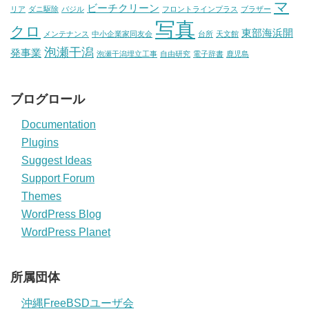
マ
ビーチクリーン
リア
ダニ駆除
バジル
フロントラインプラス
ブラザー
写真
クロ
東部海浜開
メンテナンス
中小企業家同友会
台所
天文館
泡瀬干潟
発事業
泡瀬干潟埋立工事
自由研究
電子辞書
鹿児島
ブログロール
Documentation
Plugins
Suggest Ideas
Support Forum
Themes
WordPress Blog
WordPress Planet
所属団体
沖縄FreeBSDユーザ会