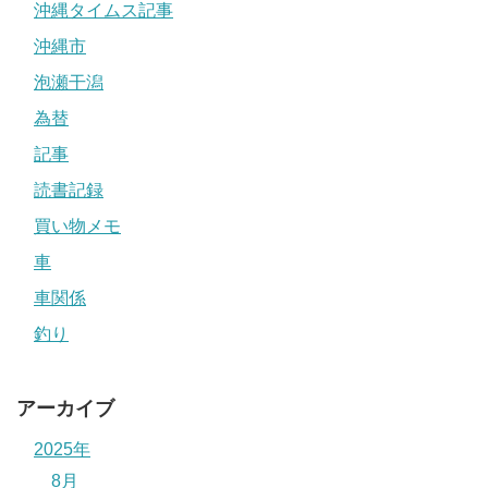
沖縄タイムス記事
沖縄市
泡瀬干潟
為替
記事
読書記録
買い物メモ
車
車関係
釣り
アーカイブ
2025年
8月