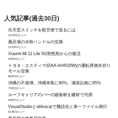
人気記事(過去30日)
任天堂スイッチを航空便で送るには
112件のビュー
風呂場の水栓ハンドルの交換
111件のビュー
Xiaomi Mi 11 Lite 5G突然死からの復活
93件のビュー
トヨタ・エスティマ(DAA‑AHR20W)の運転席側水切り
モール交換
85件のビュー
沖縄の不発弾。沖縄本島に90%。浦添以南に85%
73件のビュー
ルーフキャリアのバーの緩衝材を建材で代用
58件のビュー
VisualStudioとobfuscarで難読化と単一ファイル発行
51件のビュー