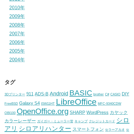
2010年
2009年
2008年
2007年
2006年
2005年
2004年
タグ
BASIC
Android
911
ADS-B
DIY
3Dプリンター
brother
C#
CASIO
LibreOffice
Galaxy S4
FreeBSD
ISW11HT
MFC-9340CDW
OpenOffice.org
SHARP
WordPress
カヤック
OBI100
シロ
カラーレーザー
ガイガー・ミューラー管
キャンプ
クレジットカード
アリ
シロアリハンター
スマートフォン
セラーアカオ
セ