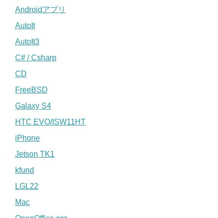
Androidアプリ
AutoIt
AutoIt3
C# / Csharp
CD
FreeBSD
Galaxy S4
HTC EVO/ISW11HT
iPhone
Jetson TK1
kfund
LGL22
Mac