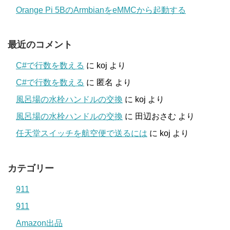
Orange Pi 5BのArmbianをeMMCから起動する
最近のコメント
C#で行数を数える
に
koj
より
C#で行数を数える
に
匿名
より
風呂場の水栓ハンドルの交換
に
koj
より
風呂場の水栓ハンドルの交換
に
田辺おさむ
より
任天堂スイッチを航空便で送るには
に
koj
より
カテゴリー
911
911
Amazon出品