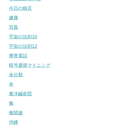
今日の格言
健康
写真
宇宙の法則10
宇宙の法則12
携帯電話
暗号通貨マイニング
未分類
本
東洋鍼灸院
株
株関連
沖縄