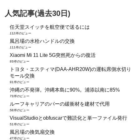
人気記事(過去30日)
任天堂スイッチを航空便で送るには
112件のビュー
風呂場の水栓ハンドルの交換
111件のビュー
Xiaomi Mi 11 Lite 5G突然死からの復活
93件のビュー
トヨタ・エスティマ(DAA‑AHR20W)の運転席側水切り
モール交換
91件のビュー
沖縄の不発弾。沖縄本島に90%。浦添以南に85%
73件のビュー
ルーフキャリアのバーの緩衝材を建材で代用
58件のビュー
VisualStudioとobfuscarで難読化と単一ファイル発行
51件のビュー
風呂場の換気扇交換
47件のビュー