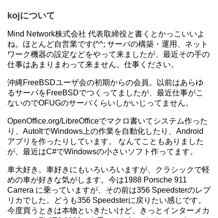
kojについて
Mind Network株式会社 代表取締役と書くとかっこいいよ
ね。ほとんど自営業です(^^; サーバの構築・運用、ネット
ワーク機器の設定などをやって来ましたが、最近その手の
仕事はあまりまわって来ません。仕事ください。
沖縄FreeBSDユーザ会の初期からの会員。以前はあらゆ
るサーバをFreeBSDでつくってましたが、最近仕事がこ
ないのでOFUGのサーバくらいしかいじってません。
OpenOffice.org/LibreOfficeでマクロ書いてシステム作った
り、AutoItでWindows上の作業を自動化したり、Android
アプリを作ったりしています。 なんてこともありました
が、最近はC#でWindowsの小さいソフト作ってます。
車大好き。車好きにもいろいろいますが、クラシックで軽
めの車が好きな気がします。今は1988 Porsche 911
Carrera に乗っていますが、その前は356 Speedsterのレプ
リカでした。どうも356 Speedsterに戻りたい感じです。
今度買うときは本物といきたいけど、きっとインターメカ