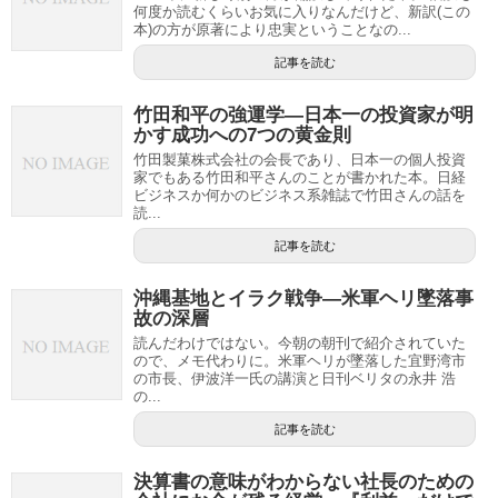
何度か読むくらいお気に入りなんだけど、新訳(この
本)の方が原著により忠実ということなの...
記事を読む
竹田和平の強運学—日本一の投資家が明
かす成功への7つの黄金則
竹田製菓株式会社の会長であり、日本一の個人投資
家でもある竹田和平さんのことが書かれた本。日経
ビジネスか何かのビジネス系雑誌で竹田さんの話を
読...
記事を読む
沖縄基地とイラク戦争—米軍ヘリ墜落事
故の深層
読んだわけではない。今朝の朝刊で紹介されていた
ので、メモ代わりに。米軍ヘリが墜落した宜野湾市
の市長、伊波洋一氏の講演と日刊ベリタの永井 浩
の...
記事を読む
決算書の意味がわからない社長のための