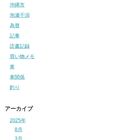
沖縄市
泡瀬干潟
為替
記事
読書記録
買い物メモ
車
車関係
釣り
アーカイブ
2025年
8月
3月