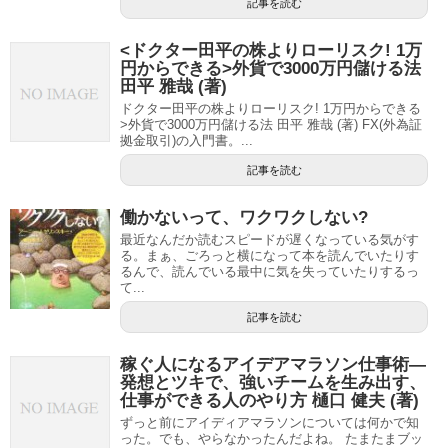
記事を読む
<ドクター田平の株よりローリスク! 1万
円からできる>外貨で3000万円儲ける法
田平 雅哉 (著)
ドクター田平の株よりローリスク! 1万円からできる
>外貨で3000万円儲ける法 田平 雅哉 (著) FX(外為証
拠金取引)の入門書。...
記事を読む
働かないって、ワクワクしない?
最近なんだか読むスピードが遅くなっている気がす
る。まぁ、ごろっと横になって本を読んでいたりす
るんで、読んでいる最中に気を失っていたりするっ
て...
記事を読む
稼ぐ人になるアイデアマラソン仕事術—
発想とツキで、強いチームを生み出す、
仕事ができる人のやり方 樋口 健夫 (著)
ずっと前にアイディアマラソンについては何かで知
った。でも、やらなかったんだよね。 たまたまブッ