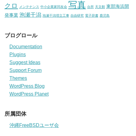
写真
クロ
東部海浜開
メンテナンス
中小企業家同友会
台所
天文館
泡瀬干潟
発事業
泡瀬干潟埋立工事
自由研究
電子辞書
鹿児島
ブログロール
Documentation
Plugins
Suggest Ideas
Support Forum
Themes
WordPress Blog
WordPress Planet
所属団体
沖縄FreeBSDユーザ会