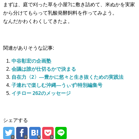
まずは、庭で刈った草を小屋?に敷き詰めて、米ぬかを実家
から分けてもらって乳酸発酵飼料を作ってみよう。
なんだかわくわくしてきたよ。
関連がありそうな記事:
中谷彰宏の企画塾
会議は誰が仕切るかで決まる
自在力〈2〉—豊かに悠々と生き抜くための実践法
子連れで楽しむ沖縄—うぃず!特別編集号
イチロー 262のメッセージ
シェアする
0
0
0