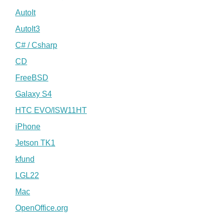
AutoIt
AutoIt3
C# / Csharp
CD
FreeBSD
Galaxy S4
HTC EVO/ISW11HT
iPhone
Jetson TK1
kfund
LGL22
Mac
OpenOffice.org