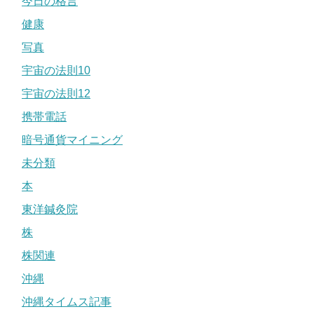
今日の格言
健康
写真
宇宙の法則10
宇宙の法則12
携帯電話
暗号通貨マイニング
未分類
本
東洋鍼灸院
株
株関連
沖縄
沖縄タイムス記事