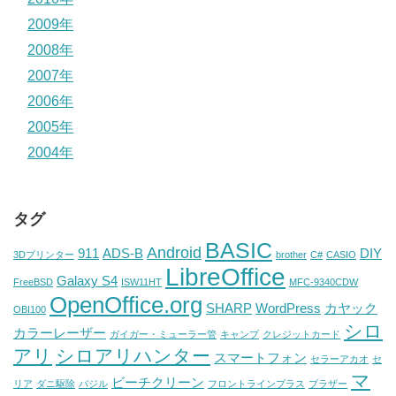
2009年
2008年
2007年
2006年
2005年
2004年
タグ
BASIC
Android
911
ADS-B
DIY
3Dプリンター
brother
C#
CASIO
LibreOffice
Galaxy S4
FreeBSD
ISW11HT
MFC-9340CDW
OpenOffice.org
SHARP
WordPress
カヤック
OBI100
シロ
カラーレーザー
ガイガー・ミューラー管
キャンプ
クレジットカード
アリ
シロアリハンター
スマートフォン
セラーアカオ
セ
マ
ビーチクリーン
リア
ダニ駆除
バジル
フロントラインプラス
ブラザー