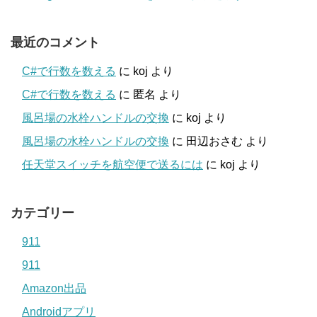
最近のコメント
C#で行数を数える
に
koj
より
C#で行数を数える
に
匿名
より
風呂場の水栓ハンドルの交換
に
koj
より
風呂場の水栓ハンドルの交換
に
田辺おさむ
より
任天堂スイッチを航空便で送るには
に
koj
より
カテゴリー
911
911
Amazon出品
Androidアプリ