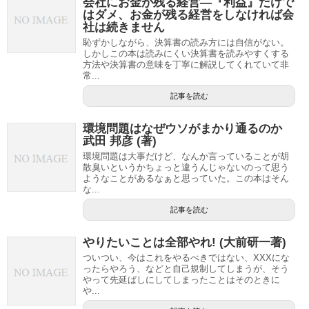
会社にお金が残る経営—『利益』だけで
はダメ、お金が残る経営をしなければ会
社は続きません
恥ずかしながら、決算書の読み方には自信がない。
しかしこの本は読みにくい決算書を読みやすくする
方法や決算書の意味を丁寧に解説してくれていて非
常...
記事を読む
環境問題はなぜウソがまかり通るのか
武田 邦彦 (著)
環境問題は大事だけど、なんか言っていることが胡
散臭いというかちょっと違うんじゃないのって思う
ようなことがあるなぁと思っていた。この本はそん
な...
記事を読む
やりたいことは全部やれ! (大前研一著)
ついつい、今はこれをやるべきではない、XXXにな
ったらやろう、などと自己規制してしまうが、そう
やって先延ばしにしてしまったことはそのときに
や...