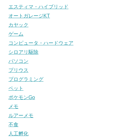
エスティマ・ハイブリッド
オートガレージKT
カヤック
ゲーム
コンピュータ・ハードウェア
シロアリ駆除
パソコン
プリウス
プログラミング
ペット
ポケモンGo
メモ
ルアーメモ
不食
人工孵化