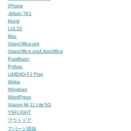
iPhone
Jetson TK1
kfund
LGL22
Mac
OpenOffice.org
OpenOffice.org/LibreOffice
PureBasic
Python
UMIDIGI F1 Play
Weka
Windows
WordPress
Xiaomi Mi 11 Lite 5G
YSFLIGHT
アウトドア
アパート関係