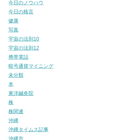
今日のノウハウ
今日の格言
健康
写真
宇宙の法則10
宇宙の法則12
携帯電話
暗号通貨マイニング
未分類
本
東洋鍼灸院
株
株関連
沖縄
沖縄タイムス記事
沖縄市