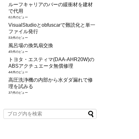
ルーフキャリアのバーの緩衝材を建材
で代用
61件のビュー
VisualStudioとobfuscarで難読化と単一
ファイル発行
53件のビュー
風呂場の換気扇交換
45件のビュー
トヨタ・エスティマ(DAA‑AHR20W)の
ABSアクチュエータ無償修理
44件のビュー
高圧洗浄機の内部から水ダダ漏れで修
理を試みる
37件のビュー