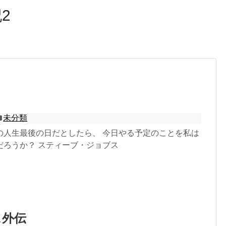
2
未分類
の人生最後の日だとしたら、 今日やる予定のことを私は
だろうか？ スティーブ・ジョブス
ス外伝