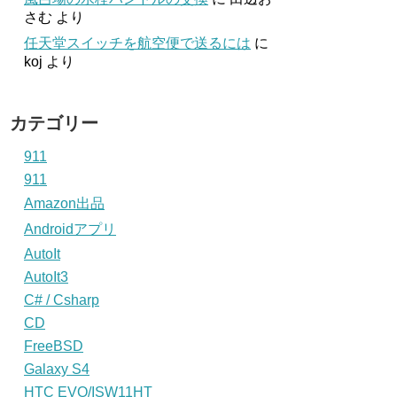
さむ
より
任天堂スイッチを航空便で送るには
に
koj
より
カテゴリー
911
911
Amazon出品
Androidアプリ
AutoIt
AutoIt3
C# / Csharp
CD
FreeBSD
Galaxy S4
HTC EVO/ISW11HT