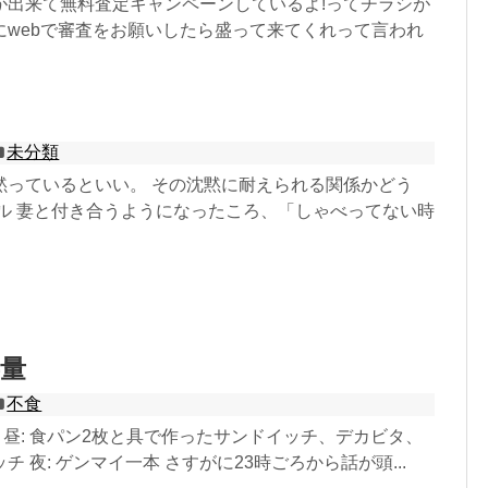
が出来て無料査定キャンペーンしているよ!ってチラシが
にwebで審査をお願いしたら盛って来てくれって言われ
未分類
黙っているといい。 その沈黙に耐えられる関係かどう
ール 妻と付き合うようになったころ、「しゃべってない時
量
不食
ス 昼: 食パン2枚と具で作ったサンドイッチ、デカビタ、
 夜: ゲンマイ一本 さすがに23時ごろから話が頭...