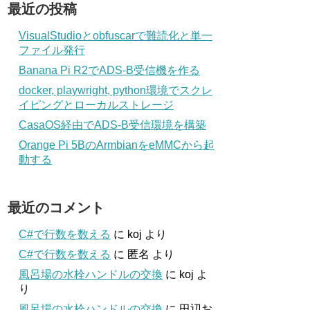
最近の投稿
VisualStudioとobfuscarで難読化と単一
ファイル発行
Banana Pi R2でADS-B受信機を作る
docker, playwright, python環境でスクレ
イピングとローカルストレージ
CasaOS経由でADS-B受信環境を構築
Orange Pi 5BのArmbianをeMMCから起
動する
最近のコメント
C#で行数を数える
に
koj
より
C#で行数を数える
に
匿名
より
風呂場の水栓ハンドルの交換
に
koj
よ
り
風呂場の水栓ハンドルの交換
に
田辺お