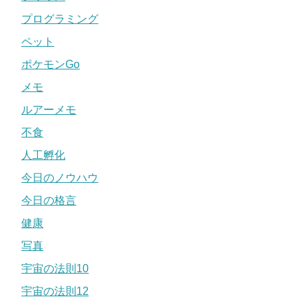
プログラミング
ペット
ポケモンGo
メモ
ルアーメモ
不食
人工孵化
今日のノウハウ
今日の格言
健康
写真
宇宙の法則10
宇宙の法則12