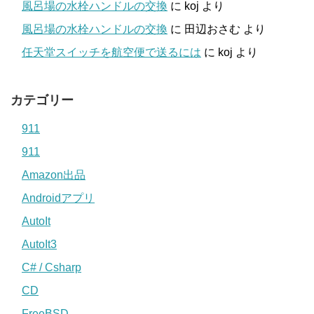
風呂場の水栓ハンドルの交換
に
koj
より
風呂場の水栓ハンドルの交換
に
田辺おさむ
より
任天堂スイッチを航空便で送るには
に
koj
より
カテゴリー
911
911
Amazon出品
Androidアプリ
AutoIt
AutoIt3
C# / Csharp
CD
FreeBSD