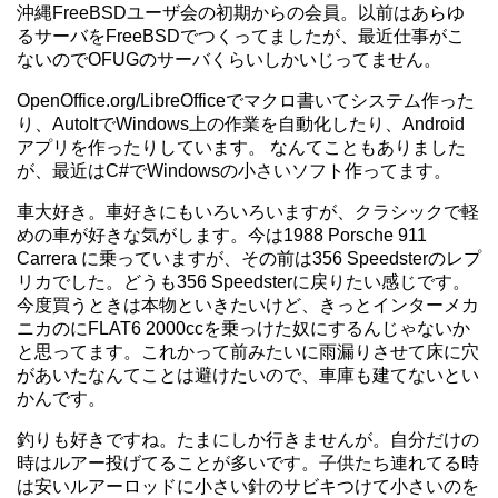
沖縄FreeBSDユーザ会の初期からの会員。以前はあらゆ
るサーバをFreeBSDでつくってましたが、最近仕事がこ
ないのでOFUGのサーバくらいしかいじってません。
OpenOffice.org/LibreOfficeでマクロ書いてシステム作った
り、AutoItでWindows上の作業を自動化したり、Android
アプリを作ったりしています。 なんてこともありました
が、最近はC#でWindowsの小さいソフト作ってます。
車大好き。車好きにもいろいろいますが、クラシックで軽
めの車が好きな気がします。今は1988 Porsche 911
Carrera に乗っていますが、その前は356 Speedsterのレプ
リカでした。どうも356 Speedsterに戻りたい感じです。
今度買うときは本物といきたいけど、きっとインターメカ
ニカのにFLAT6 2000ccを乗っけた奴にするんじゃないか
と思ってます。これかって前みたいに雨漏りさせて床に穴
があいたなんてことは避けたいので、車庫も建てないとい
かんです。
釣りも好きですね。たまにしか行きませんが。自分だけの
時はルアー投げてることが多いです。子供たち連れてる時
は安いルアーロッドに小さい針のサビキつけて小さいのを