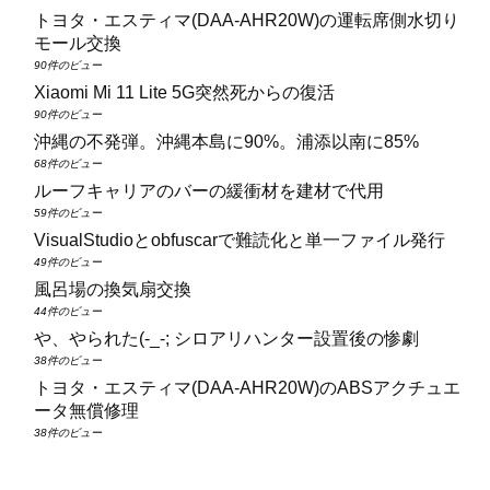
トヨタ・エスティマ(DAA‑AHR20W)の運転席側水切り
モール交換
90件のビュー
Xiaomi Mi 11 Lite 5G突然死からの復活
90件のビュー
沖縄の不発弾。沖縄本島に90%。浦添以南に85%
68件のビュー
ルーフキャリアのバーの緩衝材を建材で代用
59件のビュー
VisualStudioとobfuscarで難読化と単一ファイル発行
49件のビュー
風呂場の換気扇交換
44件のビュー
や、やられた(-_-; シロアリハンター設置後の惨劇
38件のビュー
トヨタ・エスティマ(DAA‑AHR20W)のABSアクチュエ
ータ無償修理
38件のビュー