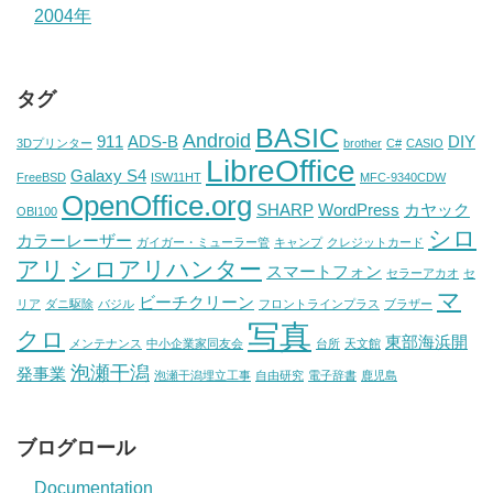
2004年
タグ
BASIC
Android
911
ADS-B
DIY
3Dプリンター
brother
C#
CASIO
LibreOffice
Galaxy S4
FreeBSD
ISW11HT
MFC-9340CDW
OpenOffice.org
SHARP
WordPress
カヤック
OBI100
シロ
カラーレーザー
ガイガー・ミューラー管
キャンプ
クレジットカード
アリ
シロアリハンター
スマートフォン
セラーアカオ
セ
マ
ビーチクリーン
リア
ダニ駆除
バジル
フロントラインプラス
ブラザー
写真
クロ
東部海浜開
メンテナンス
中小企業家同友会
台所
天文館
泡瀬干潟
発事業
泡瀬干潟埋立工事
自由研究
電子辞書
鹿児島
ブログロール
Documentation