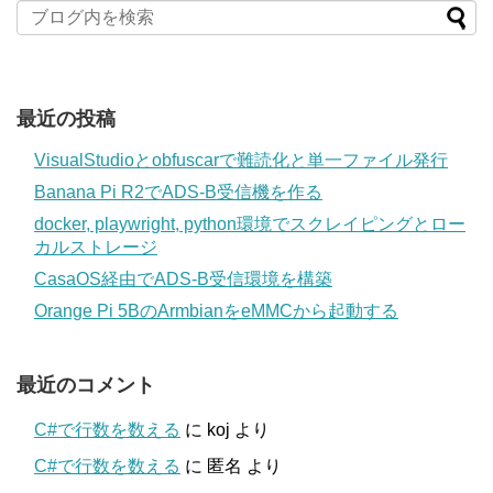
最近の投稿
VisualStudioとobfuscarで難読化と単一ファイル発行
Banana Pi R2でADS-B受信機を作る
docker, playwright, python環境でスクレイピングとロー
カルストレージ
CasaOS経由でADS-B受信環境を構築
Orange Pi 5BのArmbianをeMMCから起動する
最近のコメント
C#で行数を数える
に
koj
より
C#で行数を数える
に
匿名
より