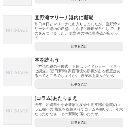
宜野湾マリーナ港内に珊瑚
昨日今日とマリーナに出入りしましたが、宜野湾マ
リーナの港内の岸壁にちらほら珊瑚が自生している
のをみつけました。 宜野湾の沖に珊瑚礁が広がっ
て...
記事を読む
本を読もう
「本読む親の子優秀 下位はワイドショー ベネッ
セ調査」(朝日新聞) 家庭環境の影響がある程度はあ
るってところでしょうか。 親が本を読んだから...
記事を読む
[コラム]あたりまえ
去年、沖縄県中小企業家同友会中部支部の新聞のコ
ラム欄への 執筆を依頼されてコラムを書いた。 年末
だったかなぁ、その新聞が届いたのが。...
記事を読む