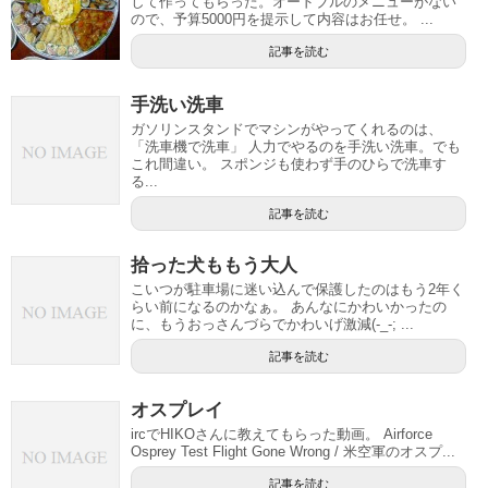
して作ってもらった。オードブルのメニューがない
ので、予算5000円を提示して内容はお任せ。 ...
記事を読む
手洗い洗車
ガソリンスタンドでマシンがやってくれるのは、
「洗車機で洗車」 人力でやるのを手洗い洗車。でも
これ間違い。 スポンジも使わず手のひらで洗車す
る...
記事を読む
拾った犬ももう大人
こいつが駐車場に迷い込んで保護したのはもう2年く
らい前になるのかなぁ。 あんなにかわいかったの
に、もうおっさんづらでかわいげ激減(-_-; ...
記事を読む
オスプレイ
ircでHIKOさんに教えてもらった動画。 Airforce
Osprey Test Flight Gone Wrong / 米空軍のオスプ...
記事を読む