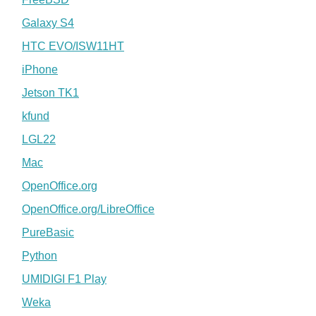
Galaxy S4
HTC EVO/ISW11HT
iPhone
Jetson TK1
kfund
LGL22
Mac
OpenOffice.org
OpenOffice.org/LibreOffice
PureBasic
Python
UMIDIGI F1 Play
Weka