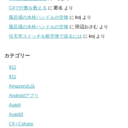
C#で行数を数える
に
匿名
より
風呂場の水栓ハンドルの交換
に
koj
より
風呂場の水栓ハンドルの交換
に
田辺おさむ
より
任天堂スイッチを航空便で送るには
に
koj
より
カテゴリー
911
911
Amazon出品
Androidアプリ
AutoIt
AutoIt3
C# / Csharp