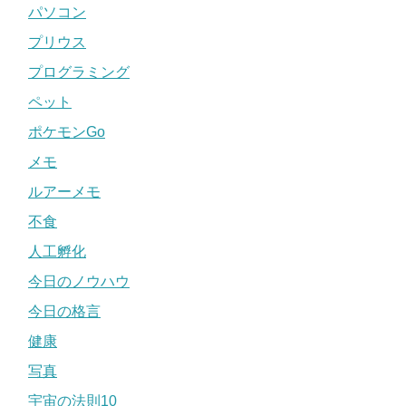
パソコン
プリウス
プログラミング
ペット
ポケモンGo
メモ
ルアーメモ
不食
人工孵化
今日のノウハウ
今日の格言
健康
写真
宇宙の法則10