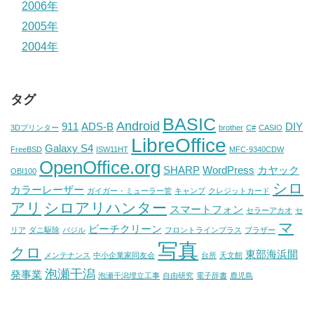
2006年
2005年
2004年
タグ
BASIC
Android
911
ADS-B
DIY
3Dプリンター
brother
C#
CASIO
LibreOffice
Galaxy S4
FreeBSD
ISW11HT
MFC-9340CDW
OpenOffice.org
SHARP
WordPress
カヤック
OBI100
シロ
カラーレーザー
ガイガー・ミューラー管
キャンプ
クレジットカード
アリ
シロアリハンター
スマートフォン
セラーアカオ
セ
マ
ビーチクリーン
リア
ダニ駆除
バジル
フロントラインプラス
ブラザー
写真
クロ
東部海浜開
メンテナンス
中小企業家同友会
台所
天文館
泡瀬干潟
発事業
泡瀬干潟埋立工事
自由研究
電子辞書
鹿児島