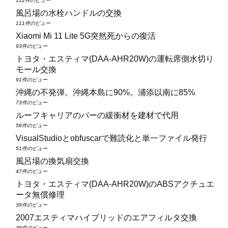
112件のビュー
風呂場の水栓ハンドルの交換
111件のビュー
Xiaomi Mi 11 Lite 5G突然死からの復活
93件のビュー
トヨタ・エスティマ(DAA‑AHR20W)の運転席側水切り
モール交換
91件のビュー
沖縄の不発弾。沖縄本島に90%。浦添以南に85%
73件のビュー
ルーフキャリアのバーの緩衝材を建材で代用
58件のビュー
VisualStudioとobfuscarで難読化と単一ファイル発行
51件のビュー
風呂場の換気扇交換
47件のビュー
トヨタ・エスティマ(DAA‑AHR20W)のABSアクチュエ
ータ無償修理
39件のビュー
2007エスティマハイブリッドのエアフィルタ交換
38件のビュー