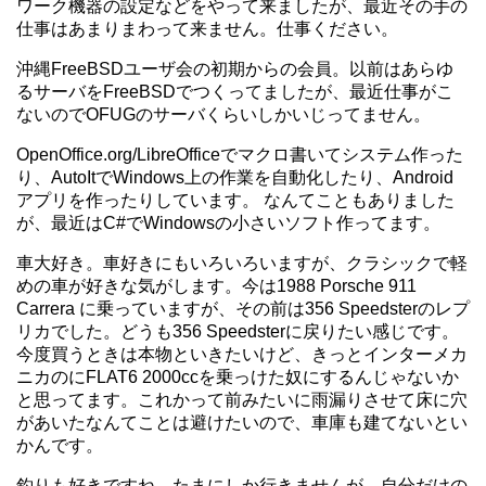
ワーク機器の設定などをやって来ましたが、最近その手の
仕事はあまりまわって来ません。仕事ください。
沖縄FreeBSDユーザ会の初期からの会員。以前はあらゆ
るサーバをFreeBSDでつくってましたが、最近仕事がこ
ないのでOFUGのサーバくらいしかいじってません。
OpenOffice.org/LibreOfficeでマクロ書いてシステム作った
り、AutoItでWindows上の作業を自動化したり、Android
アプリを作ったりしています。 なんてこともありました
が、最近はC#でWindowsの小さいソフト作ってます。
車大好き。車好きにもいろいろいますが、クラシックで軽
めの車が好きな気がします。今は1988 Porsche 911
Carrera に乗っていますが、その前は356 Speedsterのレプ
リカでした。どうも356 Speedsterに戻りたい感じです。
今度買うときは本物といきたいけど、きっとインターメカ
ニカのにFLAT6 2000ccを乗っけた奴にするんじゃないか
と思ってます。これかって前みたいに雨漏りさせて床に穴
があいたなんてことは避けたいので、車庫も建てないとい
かんです。
釣りも好きですね。たまにしか行きませんが。自分だけの