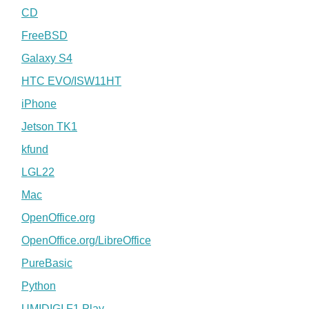
CD
FreeBSD
Galaxy S4
HTC EVO/ISW11HT
iPhone
Jetson TK1
kfund
LGL22
Mac
OpenOffice.org
OpenOffice.org/LibreOffice
PureBasic
Python
UMIDIGI F1 Play