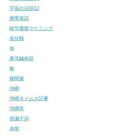
宇宙の法則12
携帯電話
暗号通貨マイニング
未分類
本
東洋鍼灸院
株
株関連
沖縄
沖縄タイムス記事
沖縄市
泡瀬干潟
為替