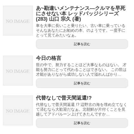
あ~勘違いメンテナンス—クルマを早死
にさせない本 レッドバッジシリーズ
(283) 山口 宗久 (著)
車を大事に長いこと乗りたい、古い車に乗っている
そんなあなたにお勧めの本、のようです。一度手に
とって見てみたいなぁ。
記事を読む
今日の格言
世の中で、努力することほど大事なものはない。 才
能も努力にとって代わることはできない。 この世は
才能がありながら成功しない人で溢れんばかり...
記事を読む
代替なしで普天間返還!?
代替なしで普天間返還 !? 辺野古の海を埋め立てなく
て済むなら大歓迎だなぁ。北朝鮮が片付くことを見
越してアドバルーン上げてきたんですか...
記事を読む