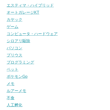
エスティマ・ハイブリッド
オートガレージKT
カヤック
ゲーム
コンピュータ・ハードウェア
シロアリ駆除
パソコン
プリウス
プログラミング
ペット
ポケモンGo
メモ
ルアーメモ
不食
人工孵化