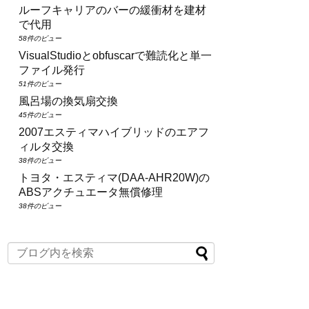
ルーフキャリアのバーの緩衝材を建材
で代用
58件のビュー
VisualStudioとobfuscarで難読化と単一
ファイル発行
51件のビュー
風呂場の換気扇交換
45件のビュー
2007エスティマハイブリッドのエアフ
ィルタ交換
38件のビュー
トヨタ・エスティマ(DAA‑AHR20W)の
ABSアクチュエータ無償修理
38件のビュー