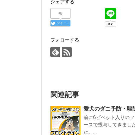
シェアする
ツイート
フォローする
関連記事
愛犬のダニ予防・駆
前に6ピペット入りの
ースで投与してきまし
た。...