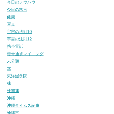
今日のノウハウ
今日の格言
健康
写真
宇宙の法則10
宇宙の法則12
携帯電話
暗号通貨マイニング
未分類
本
東洋鍼灸院
株
株関連
沖縄
沖縄タイムス記事
沖縄市