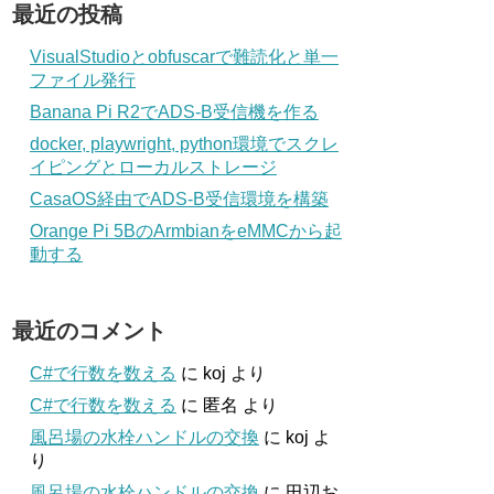
最近の投稿
VisualStudioとobfuscarで難読化と単一
ファイル発行
Banana Pi R2でADS-B受信機を作る
docker, playwright, python環境でスクレ
イピングとローカルストレージ
CasaOS経由でADS-B受信環境を構築
Orange Pi 5BのArmbianをeMMCから起
動する
最近のコメント
C#で行数を数える
に
koj
より
C#で行数を数える
に
匿名
より
風呂場の水栓ハンドルの交換
に
koj
よ
り
風呂場の水栓ハンドルの交換
に
田辺お