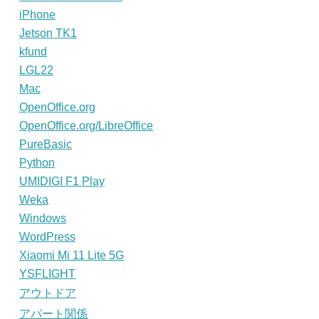
iPhone
Jetson TK1
kfund
LGL22
Mac
OpenOffice.org
OpenOffice.org/LibreOffice
PureBasic
Python
UMIDIGI F1 Play
Weka
Windows
WordPress
Xiaomi Mi 11 Lite 5G
YSFLIGHT
アウトドア
アパート関係