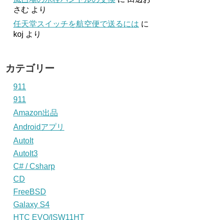
さむ
より
任天堂スイッチを航空便で送るには
に
koj
より
カテゴリー
911
911
Amazon出品
Androidアプリ
AutoIt
AutoIt3
C# / Csharp
CD
FreeBSD
Galaxy S4
HTC EVO/ISW11HT