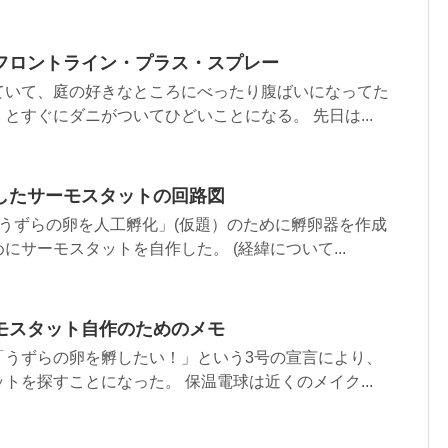
フロントライン・プラス・スプレー
ていて、庭の好きなところにべったり腹ばいになってた
とすぐにダニがついてひどいことになる。 先日は...
したサーモスタットの回路図
うずらの卵を人工孵化」(仮題）のために孵卵器を作成
にサーモスタットを自作した。 (経緯について...
モスタット自作のためのメモ
「うずらの卵を孵したい！」という3号の宣言により、
トを探すことになった。 保温電球は近くのメイク...