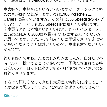
が、最近はC#でWindowsの小さいソフト作ってます。
車大好き。車好きにもいろいろいますが、クラシックで軽
めの車が好きな気がします。今は1988 Porsche 911
Carrera に乗っていますが、その前は356 Speedsterのレプ
リカでした。どうも356 Speedsterに戻りたい感じです。
今度買うときは本物といきたいけど、きっとインターメカ
ニカのにFLAT6 2000ccを乗っけた奴にするんじゃないか
と思ってます。これかって前みたいに雨漏りさせて床に穴
があいたなんてことは避けたいので、車庫も建てないとい
かんです。
釣りも好きですね。たまにしか行きませんが。自分だけの
時はルアー投げてることが多いです。子供たち連れてる時
は安いルアーロッドに小さい針のサビキつけて小さいのを
数釣りさせてます。
そろそろ涼しくなってきたし太刀魚でも釣りに行ってこよ
うかなぁと思ってますが、なかなか朝起きられません(^^;
Sitemap