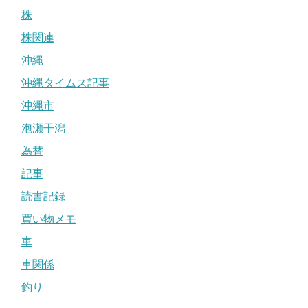
株
株関連
沖縄
沖縄タイムス記事
沖縄市
泡瀬干潟
為替
記事
読書記録
買い物メモ
車
車関係
釣り