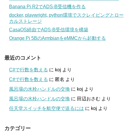
Banana Pi R2でADS-B受信機を作る
docker, playwright, python環境でスクレイピングとロー
カルストレージ
CasaOS経由でADS-B受信環境を構築
Orange Pi 5BのArmbianをeMMCから起動する
最近のコメント
C#で行数を数える
に
koj
より
C#で行数を数える
に
匿名
より
風呂場の水栓ハンドルの交換
に
koj
より
風呂場の水栓ハンドルの交換
に
田辺おさむ
より
任天堂スイッチを航空便で送るには
に
koj
より
カテゴリー