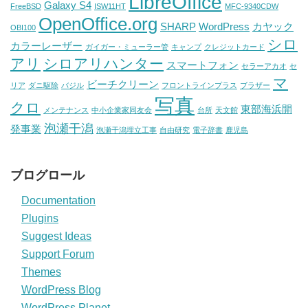
LibreOffice
Galaxy S4
FreeBSD
ISW11HT
MFC-9340CDW
OpenOffice.org
SHARP
WordPress
カヤック
OBI100
シロ
カラーレーザー
ガイガー・ミューラー管
キャンプ
クレジットカード
アリ
シロアリハンター
スマートフォン
セラーアカオ
セ
マ
ビーチクリーン
リア
ダニ駆除
バジル
フロントラインプラス
ブラザー
写真
クロ
東部海浜開
メンテナンス
中小企業家同友会
台所
天文館
泡瀬干潟
発事業
泡瀬干潟埋立工事
自由研究
電子辞書
鹿児島
ブログロール
Documentation
Plugins
Suggest Ideas
Support Forum
Themes
WordPress Blog
WordPress Planet