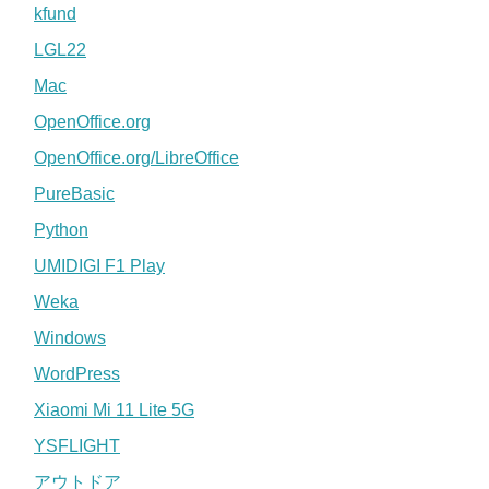
kfund
LGL22
Mac
OpenOffice.org
OpenOffice.org/LibreOffice
PureBasic
Python
UMIDIGI F1 Play
Weka
Windows
WordPress
Xiaomi Mi 11 Lite 5G
YSFLIGHT
アウトドア