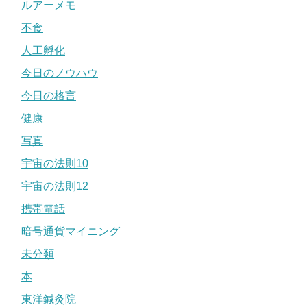
ルアーメモ
不食
人工孵化
今日のノウハウ
今日の格言
健康
写真
宇宙の法則10
宇宙の法則12
携帯電話
暗号通貨マイニング
未分類
本
東洋鍼灸院