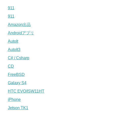
911
911
Amazon出品
Androidアプリ
AutoIt
AutoIt3
C# / Csharp
CD
FreeBSD
Galaxy S4
HTC EVO/ISW11HT
iPhone
Jetson TK1