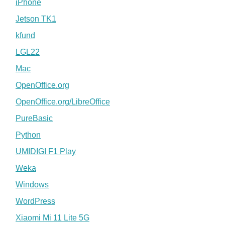
iPhone
Jetson TK1
kfund
LGL22
Mac
OpenOffice.org
OpenOffice.org/LibreOffice
PureBasic
Python
UMIDIGI F1 Play
Weka
Windows
WordPress
Xiaomi Mi 11 Lite 5G