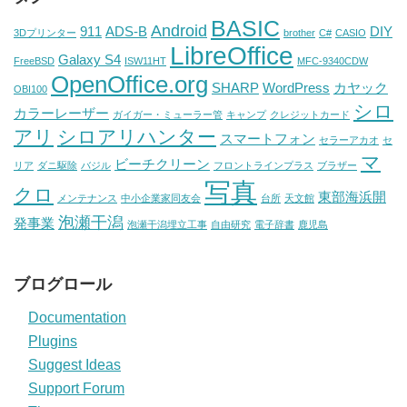
BASIC
Android
911
ADS-B
DIY
3Dプリンター
brother
C#
CASIO
LibreOffice
Galaxy S4
FreeBSD
ISW11HT
MFC-9340CDW
OpenOffice.org
SHARP
WordPress
カヤック
OBI100
シロ
カラーレーザー
ガイガー・ミューラー管
キャンプ
クレジットカード
アリ
シロアリハンター
スマートフォン
セラーアカオ
セ
マ
ビーチクリーン
リア
ダニ駆除
バジル
フロントラインプラス
ブラザー
写真
クロ
東部海浜開
メンテナンス
中小企業家同友会
台所
天文館
泡瀬干潟
発事業
泡瀬干潟埋立工事
自由研究
電子辞書
鹿児島
ブログロール
Documentation
Plugins
Suggest Ideas
Support Forum