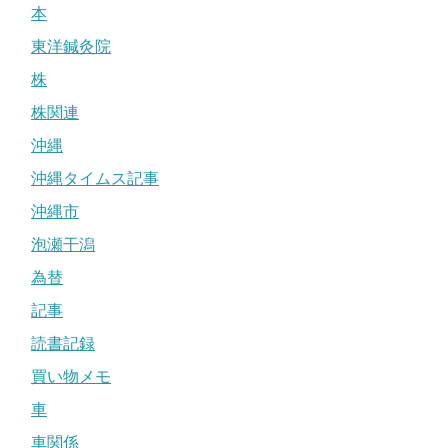
本
東洋鍼灸院
株
株関連
沖縄
沖縄タイムス記事
沖縄市
泡瀬干潟
為替
記事
読書記録
買い物メモ
車
車関係