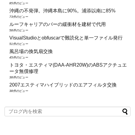
85件のビュー
沖縄の不発弾。沖縄本島に90%。浦添以南に85%
73件のビュー
ルーフキャリアのバーの緩衝材を建材で代用
58件のビュー
VisualStudioとobfuscarで難読化と単一ファイル発行
51件のビュー
風呂場の換気扇交換
45件のビュー
トヨタ・エスティマ(DAA‑AHR20W)のABSアクチュエ
ータ無償修理
38件のビュー
2007エスティマハイブリッドのエアフィルタ交換
38件のビュー