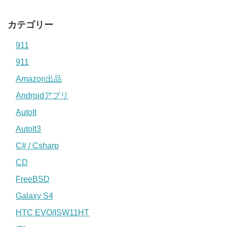
カテゴリー
911
911
Amazon出品
Androidアプリ
AutoIt
AutoIt3
C# / Csharp
CD
FreeBSD
Galaxy S4
HTC EVO/ISW11HT