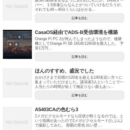
講演の動画を見るように言われたんだが、1時間オー
バー。 1.5倍速ならなんとかついていけるだろうが、
それでも40～45分くらいはかかる...
記事を読む
CasaOS経由でADS-B受信環境を構築
Orange Pi PC 2が死んでしまったようなので、後継
機としてOrange Pi 5B 16GB/128GBを購入した。 予
算1万円...
記事を読む
ほんのすすめ、盛況でした
おかげさまで目標の120名を超える140名近い方々に
集まっていただけました。講演者3人ということで一
人当たりの時間が短くて物足りない面もあっ...
記事を読む
A5403CAの色むら3
2メガピクセルモードなら症状が軽くなるのでは、と
いう指摘があったので2メガピクセルモード(たぶん)
で撮影してみた。 那覇の景色 白い壁 ...