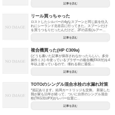
記事を読む
リール買っちゃった
ロストしたシルバーの4gなスプーンと同じ奴を仕入
れにシーランド北谷店に行ってきた。スプーンだけ
を買うつもりだったんだけど、2Fの店長(ルアー...
記事を読む
複合機買った(HP C309a)
(どうも書いた記事が保存されなかったらしい。多分
操作ミス) 今使っているブラザーの複合機(FAX付)を4
年以上使っているので、壊れる前に退役...
記事を読む
TOTOのシングル混合水栓の水漏れ対策
*追記あります。結局カートリッジも交換。 新築した
我が家も11年が経って、ついに台所のシングル混合
栓(TKG31UPX)がレバー位置に...
記事を読む