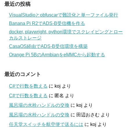
最近の投稿
VisualStudioとobfuscarで難読化と単一ファイル発行
Banana Pi R2でADS-B受信機を作る
docker, playwright, python環境でスクレイピングとロー
カルストレージ
CasaOS経由でADS-B受信環境を構築
Orange Pi 5BのArmbianをeMMCから起動する
最近のコメント
C#で行数を数える
に
koj
より
C#で行数を数える
に
匿名
より
風呂場の水栓ハンドルの交換
に
koj
より
風呂場の水栓ハンドルの交換
に
田辺おさむ
より
任天堂スイッチを航空便で送るには
に
koj
より