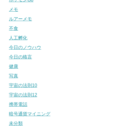
メモ
ルアーメモ
不食
人工孵化
今日のノウハウ
今日の格言
健康
写真
宇宙の法則10
宇宙の法則12
携帯電話
暗号通貨マイニング
未分類