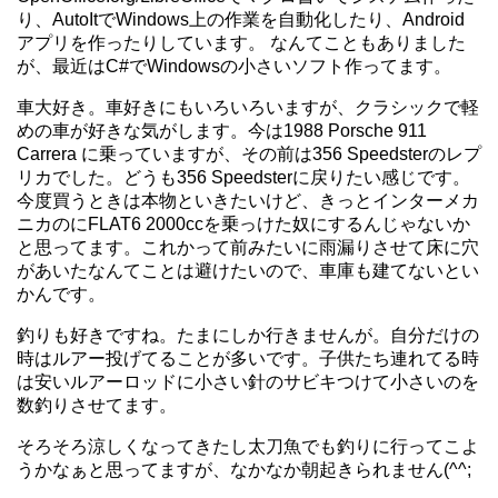
り、AutoItでWindows上の作業を自動化したり、Android
アプリを作ったりしています。 なんてこともありました
が、最近はC#でWindowsの小さいソフト作ってます。
車大好き。車好きにもいろいろいますが、クラシックで軽
めの車が好きな気がします。今は1988 Porsche 911
Carrera に乗っていますが、その前は356 Speedsterのレプ
リカでした。どうも356 Speedsterに戻りたい感じです。
今度買うときは本物といきたいけど、きっとインターメカ
ニカのにFLAT6 2000ccを乗っけた奴にするんじゃないか
と思ってます。これかって前みたいに雨漏りさせて床に穴
があいたなんてことは避けたいので、車庫も建てないとい
かんです。
釣りも好きですね。たまにしか行きませんが。自分だけの
時はルアー投げてることが多いです。子供たち連れてる時
は安いルアーロッドに小さい針のサビキつけて小さいのを
数釣りさせてます。
そろそろ涼しくなってきたし太刀魚でも釣りに行ってこよ
うかなぁと思ってますが、なかなか朝起きられません(^^;