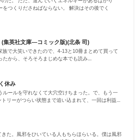
いのだ。 ただ、進んでいくエネルギーがあるばかり
ーをつくりださねばならない。 解決はその後でく
) (集英社文庫—コミック版)(北条 司)
て家族で大笑いできたので、4-13と10冊まとめて買って
ったから、そろそろまじめな本でも読み...
く休み
いうルールを守れなくて大穴空けちまった。で、もう一
トリーがつらい状態まで追い込まれて、一回は利益...
てきた。風邪をひいている人もちらほらいる。僕は風邪