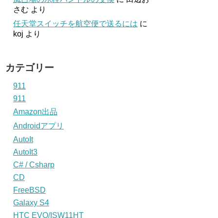
さむ
より
任天堂スイッチを航空便で送るには
に
koj
より
カテゴリー
911
911
Amazon出品
Androidアプリ
AutoIt
AutoIt3
C# / Csharp
CD
FreeBSD
Galaxy S4
HTC EVO/ISW11HT