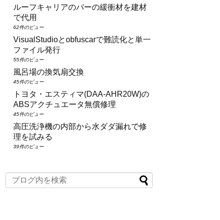
ルーフキャリアのバーの緩衝材を建材
で代用
62件のビュー
VisualStudioとobfuscarで難読化と単一
ファイル発行
55件のビュー
風呂場の換気扇交換
45件のビュー
トヨタ・エスティマ(DAA‑AHR20W)の
ABSアクチュエータ無償修理
45件のビュー
高圧洗浄機の内部から水ダダ漏れで修
理を試みる
39件のビュー