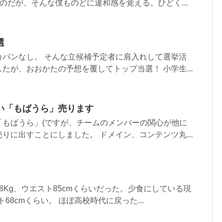
)のだが、そんな僕ものどに違和感を覚える。ひどく...
選
カバンなし。 そんな立候補予定者に肩入れして選挙活
たが、おおかたの予想を覆してトップ当選！ 小学生...
い「もばうら」売ります
「もばうら」(ですが、チームのメンバーの関心が他に
りに出すことにしました。 ドメイン、コンテンツ丸...
8Kg、ウエスト85cmくらいだった。少食にしている現
ト68cmくらい。 ほぼ高校時代に戻った...