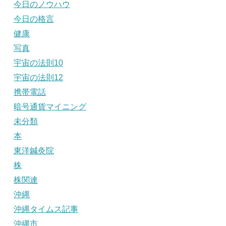
今日のノウハウ
今日の格言
健康
写真
宇宙の法則10
宇宙の法則12
携帯電話
暗号通貨マイニング
未分類
本
東洋鍼灸院
株
株関連
沖縄
沖縄タイムス記事
沖縄市