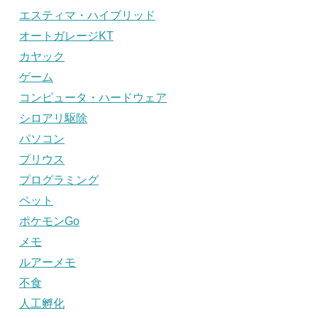
エスティマ・ハイブリッド
オートガレージKT
カヤック
ゲーム
コンピュータ・ハードウェア
シロアリ駆除
パソコン
プリウス
プログラミング
ペット
ポケモンGo
メモ
ルアーメモ
不食
人工孵化