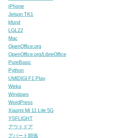
iPhone
Jetson TK1
kfund
LGL22
Mac
OpenOffice.org
OpenOffice.org/LibreOffice
PureBasic
Python
UMIDIGI F1 Play
Weka
Windows
WordPress
Xiaomi Mi 11 Lite 5G
YSFLIGHT
アウトドア
アパート関係