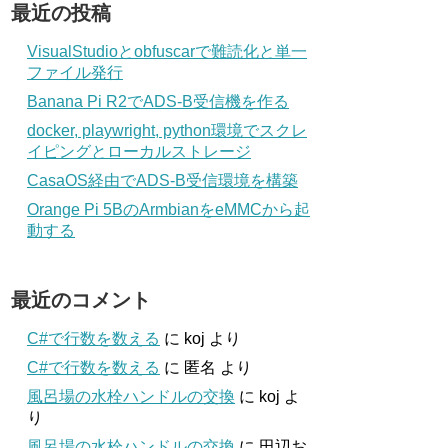
最近の投稿
VisualStudioとobfuscarで難読化と単一
ファイル発行
Banana Pi R2でADS-B受信機を作る
docker, playwright, python環境でスクレ
イピングとローカルストレージ
CasaOS経由でADS-B受信環境を構築
Orange Pi 5BのArmbianをeMMCから起
動する
最近のコメント
C#で行数を数える
に
koj
より
C#で行数を数える
に
匿名
より
風呂場の水栓ハンドルの交換
に
koj
よ
り
風呂場の水栓ハンドルの交換
に
田辺お