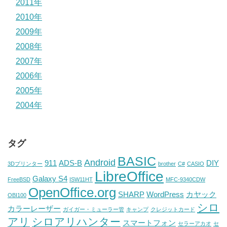
2011年
2010年
2009年
2008年
2007年
2006年
2005年
2004年
タグ
BASIC
Android
911
ADS-B
DIY
3Dプリンター
brother
C#
CASIO
LibreOffice
Galaxy S4
FreeBSD
ISW11HT
MFC-9340CDW
OpenOffice.org
SHARP
WordPress
カヤック
OBI100
シロ
カラーレーザー
ガイガー・ミューラー管
キャンプ
クレジットカード
アリ
シロアリハンター
スマートフォン
セラーアカオ
セ