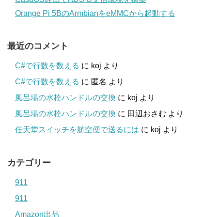
Orange Pi 5BのArmbianをeMMCから起動する
最近のコメント
C#で行数を数える
に
koj
より
C#で行数を数える
に
匿名
より
風呂場の水栓ハンドルの交換
に
koj
より
風呂場の水栓ハンドルの交換
に
田辺おさむ
より
任天堂スイッチを航空便で送るには
に
koj
より
カテゴリー
911
911
Amazon出品