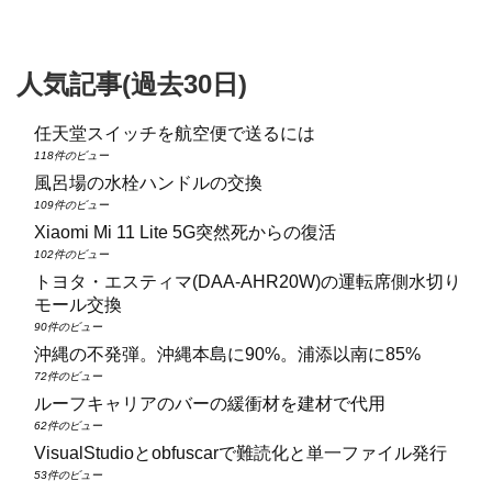
人気記事(過去30日)
任天堂スイッチを航空便で送るには
118件のビュー
風呂場の水栓ハンドルの交換
109件のビュー
Xiaomi Mi 11 Lite 5G突然死からの復活
102件のビュー
トヨタ・エスティマ(DAA‑AHR20W)の運転席側水切り
モール交換
90件のビュー
沖縄の不発弾。沖縄本島に90%。浦添以南に85%
72件のビュー
ルーフキャリアのバーの緩衝材を建材で代用
62件のビュー
VisualStudioとobfuscarで難読化と単一ファイル発行
53件のビュー