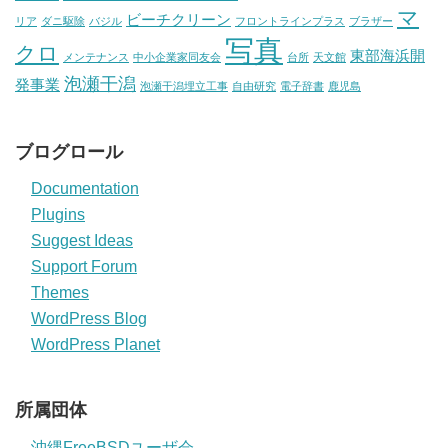
マ
ビーチクリーン
リア
ダニ駆除
バジル
フロントラインプラス
ブラザー
写真
クロ
東部海浜開
メンテナンス
中小企業家同友会
台所
天文館
泡瀬干潟
発事業
泡瀬干潟埋立工事
自由研究
電子辞書
鹿児島
ブログロール
Documentation
Plugins
Suggest Ideas
Support Forum
Themes
WordPress Blog
WordPress Planet
所属団体
沖縄FreeBSDユーザ会