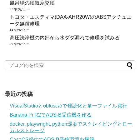
風呂場の換気扇交換
45件のビュー
トヨタ・エスティマ(DAA‑AHR20W)のABSアクチュエ
ータ無償修理
44件のビュー
高圧洗浄機の内部から水ダダ漏れで修理を試みる
37件のビュー
最近の投稿
VisualStudioとobfuscarで難読化と単一ファイル発行
Banana Pi R2でADS-B受信機を作る
docker, playwright, python環境でスクレイピングとロー
カルストレージ
CasaOS経由でADS-B受信環境を構築