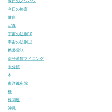
今日のノウハウ
今日の格言
健康
写真
宇宙の法則10
宇宙の法則12
携帯電話
暗号通貨マイニング
未分類
本
東洋鍼灸院
株
株関連
沖縄