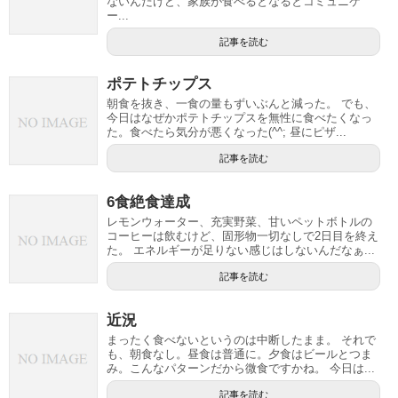
ないんだけど、家族が食べるとなるとコミュニケ
ー...
記事を読む
ポテトチップス
朝食を抜き、一食の量もずいぶんと減った。 でも、
今日はなぜかポテトチップスを無性に食べたくなっ
た。食べたら気分が悪くなった(^^; 昼にピザ...
記事を読む
6食絶食達成
レモンウォーター、充実野菜、甘いペットボトルの
コーヒーは飲むけど、固形物一切なしで2日目を終え
た。 エネルギーが足りない感じはしないんだなぁ...
記事を読む
近況
まったく食べないというのは中断したまま。 それで
も、朝食なし。昼食は普通に。夕食はビールとつま
み。こんなパターンだから微食ですかね。 今日は...
記事を読む