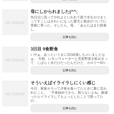
母にしかられました(^^;
先日父に洗ってやれよといわれて庭で水をかけまく
ってすこしはきれいになった愛犬と散歩のついでに
実家に寄った。そしたら、母、「あんたはまだ絶食
し...
記事を読む
3日目 9食断食
いやぁ、あっというまに3日経過しちゃいましたな
ぁ。 今朝、レモンウォーターと充実野菜を飲みきっ
て、しばらく水だけだったんだけど、カロリー0の...
記事を読む
そういえばイライラしにくい感じ
今日、家族そろって夕食を食べてたときに妻に言わ
れたこと。 「不食始めてから、怒らないよね。腹減
ったらイライラしてちょっとしたことで怒ってた
の...
記事を読む