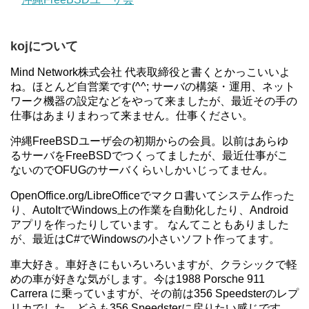
kojについて
Mind Network株式会社 代表取締役と書くとかっこいいよ
ね。ほとんど自営業です(^^; サーバの構築・運用、ネット
ワーク機器の設定などをやって来ましたが、最近その手の
仕事はあまりまわって来ません。仕事ください。
沖縄FreeBSDユーザ会の初期からの会員。以前はあらゆ
るサーバをFreeBSDでつくってましたが、最近仕事がこ
ないのでOFUGのサーバくらいしかいじってません。
OpenOffice.org/LibreOfficeでマクロ書いてシステム作った
り、AutoItでWindows上の作業を自動化したり、Android
アプリを作ったりしています。 なんてこともありました
が、最近はC#でWindowsの小さいソフト作ってます。
車大好き。車好きにもいろいろいますが、クラシックで軽
めの車が好きな気がします。今は1988 Porsche 911
Carrera に乗っていますが、その前は356 Speedsterのレプ
リカでした。どうも356 Speedsterに戻りたい感じです。