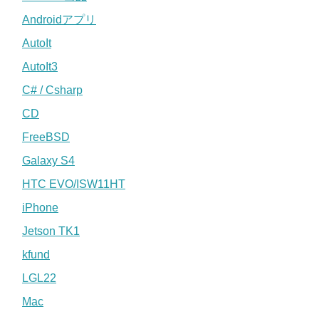
Androidアプリ
AutoIt
AutoIt3
C# / Csharp
CD
FreeBSD
Galaxy S4
HTC EVO/ISW11HT
iPhone
Jetson TK1
kfund
LGL22
Mac