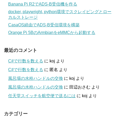
Banana Pi R2でADS-B受信機を作る
docker, playwright, python環境でスクレイピングとロー
カルストレージ
CasaOS経由でADS-B受信環境を構築
Orange Pi 5BのArmbianをeMMCから起動する
最近のコメント
C#で行数を数える
に
koj
より
C#で行数を数える
に
匿名
より
風呂場の水栓ハンドルの交換
に
koj
より
風呂場の水栓ハンドルの交換
に
田辺おさむ
より
任天堂スイッチを航空便で送るには
に
koj
より
カテゴリー