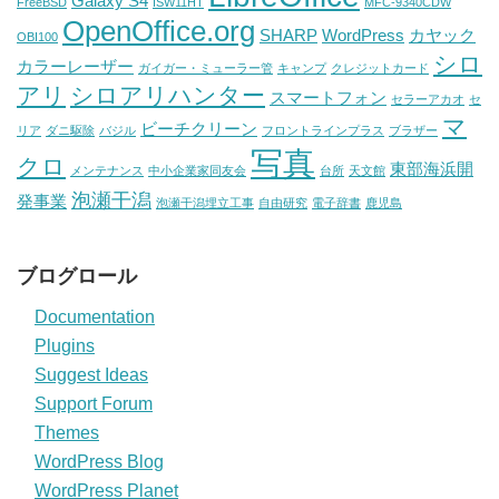
Galaxy S4
FreeBSD
ISW11HT
MFC-9340CDW
OpenOffice.org
SHARP
WordPress
カヤック
OBI100
シロ
カラーレーザー
ガイガー・ミューラー管
キャンプ
クレジットカード
アリ
シロアリハンター
スマートフォン
セラーアカオ
セ
マ
ビーチクリーン
リア
ダニ駆除
バジル
フロントラインプラス
ブラザー
写真
クロ
東部海浜開
メンテナンス
中小企業家同友会
台所
天文館
泡瀬干潟
発事業
泡瀬干潟埋立工事
自由研究
電子辞書
鹿児島
ブログロール
Documentation
Plugins
Suggest Ideas
Support Forum
Themes
WordPress Blog
WordPress Planet