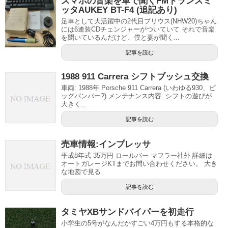
スマホの音楽を車で聞くFMトランスミ
ッタAUKEY BT-F4 (追記あり)
足車として大活躍中の2代目プリウス(NHW20)ちゃん
には6連装CDチェンジャーがついていて それで音楽
を聞いているんだけど、僕と妻が聞く...
記事を読む
1988 911 Carrera シフトブッシュ交換
車両: 1988年 Porsche 911 Carrera (いわゆる930、ビ
ッグバンパー?) メンテナンス内容: シフトの遊びが
大きく...
記事を読む
売車情報:インプレッサ
平成8年式 35万円 ロールバー マフラー社外 詳細は
オートガレージKTまでお問い合わせください。 大き
な地図で見る
記事を読む
タミヤXBサンドバイパーを初走行
小学生の5号がなんだかすごい4万円もする本格的な