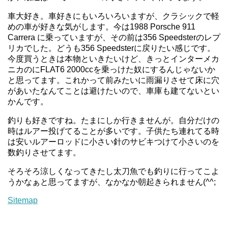
車大好き。車好きにもいろいろいますが、クラシックで軽
めの車が好きな気がします。今は1988 Porsche 911
Carrera に乗っていますが、その前は356 Speedsterのレプ
リカでした。どうも356 Speedsterに戻りたい感じです。
今度買うときは本物といきたいけど、きっとインターメカ
ニカのにFLAT6 2000ccを乗っけた奴にするんじゃないか
と思ってます。これかって前みたいに雨漏りさせて床に穴
があいたなんてことは避けたいので、車庫も建てないとい
かんです。
釣りも好きですね。たまにしか行きませんが。自分だけの
時はルアー投げてることが多いです。子供たち連れてる時
は安いルアーロッドに小さい針のサビキつけて小さいのを
数釣りさせてます。
そろそろ涼しくなってきたし太刀魚でも釣りに行ってこよ
うかなぁと思ってますが、なかなか朝起きられません(^^;
Sitemap