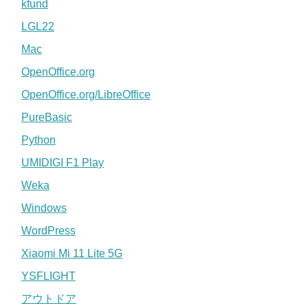
kfund
LGL22
Mac
OpenOffice.org
OpenOffice.org/LibreOffice
PureBasic
Python
UMIDIGI F1 Play
Weka
Windows
WordPress
Xiaomi Mi 11 Lite 5G
YSFLIGHT
アウトドア