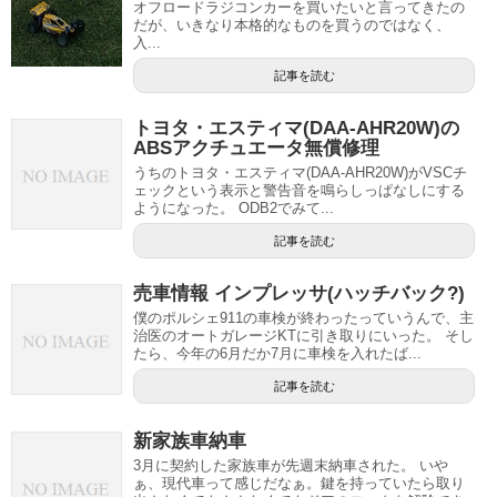
オフロードラジコンカーを買いたいと言ってきたの
だが、いきなり本格的なものを買うのではなく、
入...
記事を読む
トヨタ・エスティマ(DAA‑AHR20W)の
ABSアクチュエータ無償修理
うちのトヨタ・エスティマ(DAA‑AHR20W)がVSCチ
ェックという表示と警告音を鳴らしっぱなしにする
ようになった。 ODB2でみて...
記事を読む
売車情報 インプレッサ(ハッチバック?)
僕のポルシェ911の車検が終わったっていうんで、主
治医のオートガレージKTに引き取りにいった。 そし
たら、今年の6月だか7月に車検を入れたば...
記事を読む
新家族車納車
3月に契約した家族車が先週末納車された。 いや
ぁ、現代車って感じだなぁ。鍵を持っていたら取り