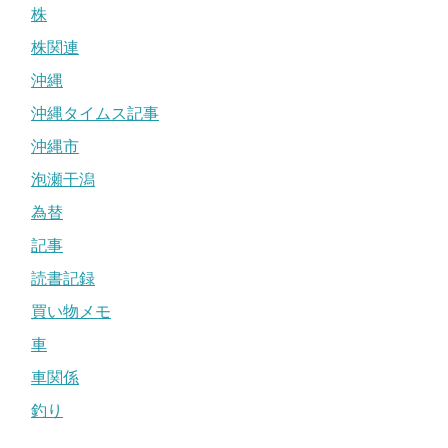
株
株関連
沖縄
沖縄タイムス記事
沖縄市
泡瀬干潟
為替
記事
読書記録
買い物メモ
車
車関係
釣り