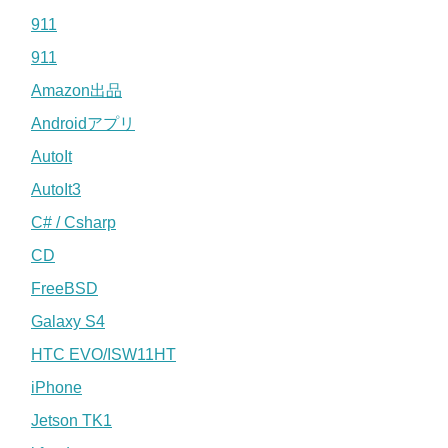
911
911
Amazon出品
Androidアプリ
AutoIt
AutoIt3
C# / Csharp
CD
FreeBSD
Galaxy S4
HTC EVO/ISW11HT
iPhone
Jetson TK1