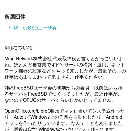
所属団体
沖縄FreeBSDユーザ会
kojについて
Mind Network株式会社 代表取締役と書くとかっこいいよ
ね。ほとんど自営業です(^^; サーバの構築・運用、ネット
ワーク機器の設定などをやって来ましたが、最近その手の
仕事はあまりまわって来ません。仕事ください。
沖縄FreeBSDユーザ会の初期からの会員。以前はあらゆ
るサーバをFreeBSDでつくってましたが、最近仕事がこ
ないのでOFUGのサーバくらいしかいじってません。
OpenOffice.org/LibreOfficeでマクロ書いてシステム作った
り、AutoItでWindows上の作業を自動化したり、Android
アプリを作ったりしています。 なんてこともありました
が、最近はC#でWindowsの小さいソフト作ってます。