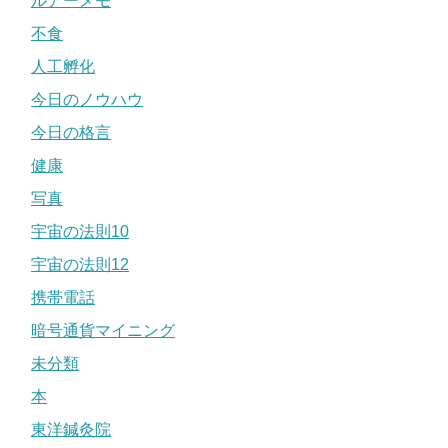
ルアーメモ
不食
人工孵化
今日のノウハウ
今日の格言
健康
写真
宇宙の法則10
宇宙の法則12
携帯電話
暗号通貨マイニング
未分類
本
東洋鍼灸院