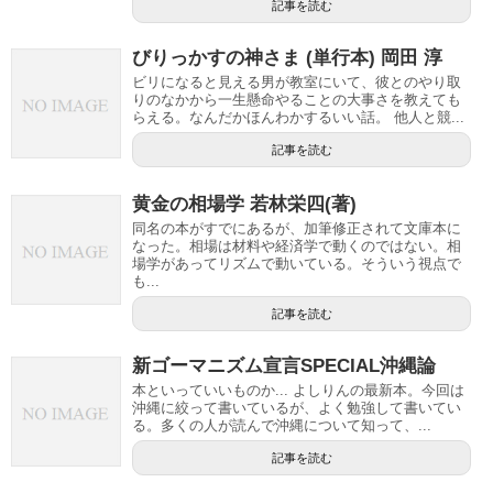
記事を読む
びりっかすの神さま (単行本) 岡田 淳
ビリになると見える男が教室にいて、彼とのやり取
りのなかから一生懸命やることの大事さを教えても
らえる。なんだかほんわかするいい話。 他人と競...
記事を読む
黄金の相場学 若林栄四(著)
同名の本がすでにあるが、加筆修正されて文庫本に
なった。相場は材料や経済学で動くのではない。相
場学があってリズムで動いている。そういう視点で
も...
記事を読む
新ゴーマニズム宣言SPECIAL沖縄論
本といっていいものか... よしりんの最新本。今回は
沖縄に絞って書いているが、よく勉強して書いてい
る。多くの人が読んで沖縄について知って、...
記事を読む