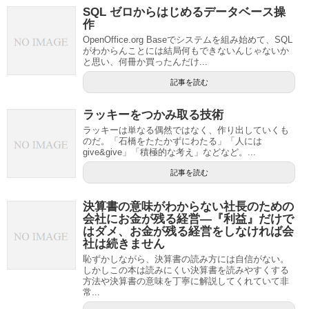
SQL ゼロからはじめるデータベース操
作
OpenOffice.org Baseでシステムを組み始めて、SQL
がわからんことには結局何もできないんじゃないか
と思い、何冊か買ったんだけ...
記事を読む
ラッキーをつかみ取る技術
ラッキーは単なる偶然ではなく、作り出していくも
のだ。「石橋をたたかずにわたる」「人には
give&give」「積極的な考え」などなど。...
記事を読む
決算書の意味がわからない社長のための
会社にお金が残る経営—『利益』だけで
はダメ、お金が残る経営をしなければ会
社は続きません
恥ずかしながら、決算書の読み方には自信がない。
しかしこの本は読みにくい決算書を読みやすくする
方法や決算書の意味を丁寧に解説してくれていて非
常...