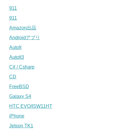
911
911
Amazon出品
Androidアプリ
AutoIt
AutoIt3
C# / Csharp
CD
FreeBSD
Galaxy S4
HTC EVO/ISW11HT
iPhone
Jetson TK1