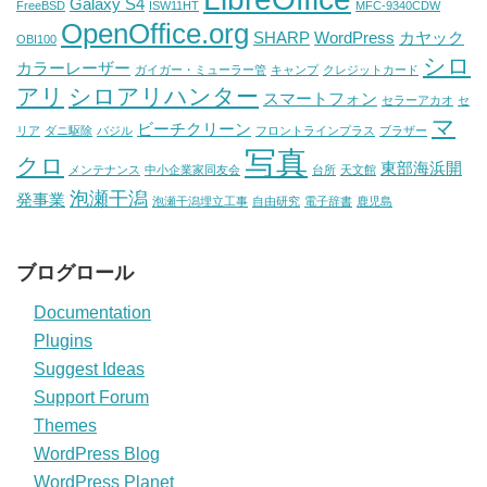
Galaxy S4
FreeBSD
ISW11HT
MFC-9340CDW
OpenOffice.org
SHARP
WordPress
カヤック
OBI100
シロ
カラーレーザー
ガイガー・ミューラー管
キャンプ
クレジットカード
アリ
シロアリハンター
スマートフォン
セラーアカオ
セ
マ
ビーチクリーン
リア
ダニ駆除
バジル
フロントラインプラス
ブラザー
写真
クロ
東部海浜開
メンテナンス
中小企業家同友会
台所
天文館
泡瀬干潟
発事業
泡瀬干潟埋立工事
自由研究
電子辞書
鹿児島
ブログロール
Documentation
Plugins
Suggest Ideas
Support Forum
Themes
WordPress Blog
WordPress Planet