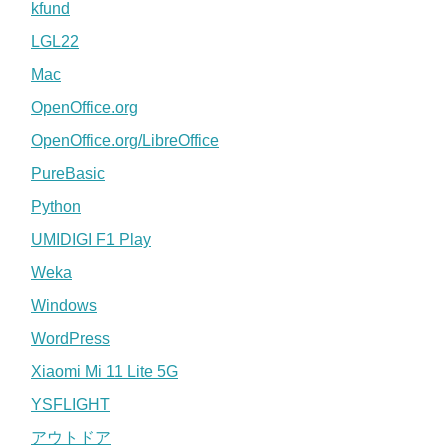
kfund
LGL22
Mac
OpenOffice.org
OpenOffice.org/LibreOffice
PureBasic
Python
UMIDIGI F1 Play
Weka
Windows
WordPress
Xiaomi Mi 11 Lite 5G
YSFLIGHT
アウトドア