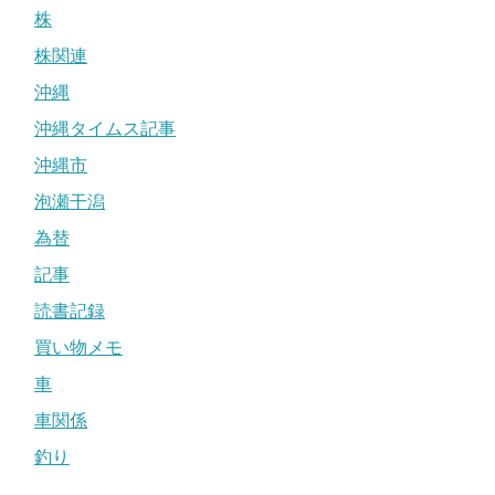
株
株関連
沖縄
沖縄タイムス記事
沖縄市
泡瀬干潟
為替
記事
読書記録
買い物メモ
車
車関係
釣り