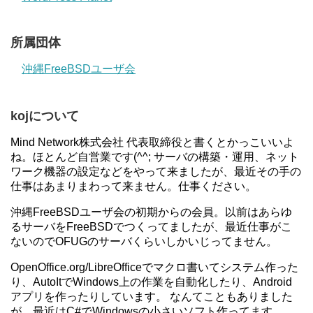
所属団体
沖縄FreeBSDユーザ会
kojについて
Mind Network株式会社 代表取締役と書くとかっこいいよ
ね。ほとんど自営業です(^^; サーバの構築・運用、ネット
ワーク機器の設定などをやって来ましたが、最近その手の
仕事はあまりまわって来ません。仕事ください。
沖縄FreeBSDユーザ会の初期からの会員。以前はあらゆ
るサーバをFreeBSDでつくってましたが、最近仕事がこ
ないのでOFUGのサーバくらいしかいじってません。
OpenOffice.org/LibreOfficeでマクロ書いてシステム作った
り、AutoItでWindows上の作業を自動化したり、Android
アプリを作ったりしています。 なんてこともありました
が、最近はC#でWindowsの小さいソフト作ってます。