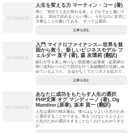
人生を変える力 マーティン・コー (著)
帯に「30分で人生が変わる本」とでかでかと書いて
ある。 30分で読めるくらい薄い。それなのに非常に
大事なことが書いてある。 すべては選択...
記事を読む
入門 マイクロファイナンス—世界を貧
困から救う、新しいビジネスモデル フ
ェルダー 直子 (著), 森 友環莉 (翻訳)
銀行が手を差し伸べない貧困層の起業家・起業家の
卵に低利かつ小口で貸付を行う金融機関が活躍し始
めているようだ。 お金がなくてビジネスを拡大で...
記事を読む
あなたに成功をもたらす人生の選択
PHP文庫 オグ マンディーノ (著), Og
Mandino (原著), 坂本 貢一 (翻訳)
人生は選択の積み重ね。僕らはよりよい人生のため
に選択することができる。気をつけないとよりよい
人生のための選択をすることなくわけもわからずも
が...