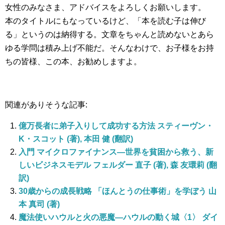
女性のみなさま、アドバイスをよろしくお願いします。
本のタイトルにもなっているけど、「本を読む子は伸び
る」というのは納得する。文章をちゃんと読めないとあら
ゆる学問は積み上げ不能だ。そんなわけで、お子様をお持
ちの皆様、この本、お勧めしますよ。
関連がありそうな記事:
億万長者に弟子入りして成功する方法 スティーヴン・
K・スコット (著), 本田 健 (翻訳)
入門 マイクロファイナンス—世界を貧困から救う、新
しいビジネスモデル フェルダー 直子 (著), 森 友環莉 (翻
訳)
30歳からの成長戦略 「ほんとうの仕事術」を学ぼう 山
本 真司 (著)
魔法使いハウルと火の悪魔—ハウルの動く城〈1〉 ダイ