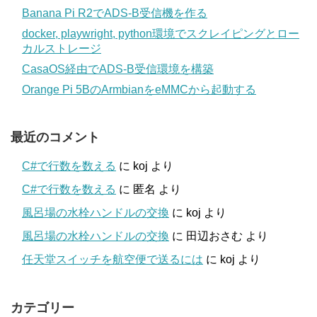
Banana Pi R2でADS-B受信機を作る
docker, playwright, python環境でスクレイピングとロー
カルストレージ
CasaOS経由でADS-B受信環境を構築
Orange Pi 5BのArmbianをeMMCから起動する
最近のコメント
C#で行数を数える
に
koj
より
C#で行数を数える
に
匿名
より
風呂場の水栓ハンドルの交換
に
koj
より
風呂場の水栓ハンドルの交換
に
田辺おさむ
より
任天堂スイッチを航空便で送るには
に
koj
より
カテゴリー